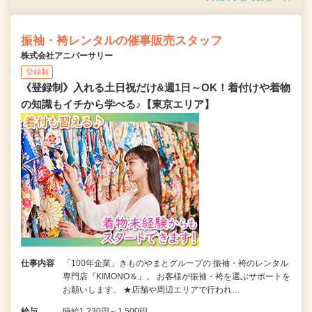
振袖・袴レンタルの催事販売スタッフ
株式会社アニバーサリー
登録制
《登録制》入れる土日祝だけ&週1日～OK！着付けや着物
の知識もイチから学べる♪【東京エリア】
仕事内容
「100年企業」きものやまとグループの 振袖・袴のレンタル
専門店『KIMONO＆』。 お客様が振袖・袴を選ぶサポートを
お願いします。 ★店舗や周辺エリアで行われ…
給与
時給1,230円～1,500円