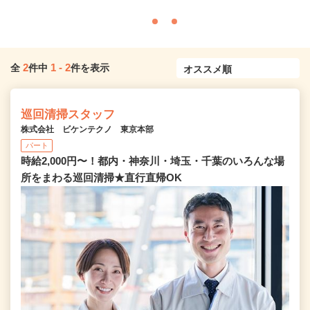
2
1
-
2
全
件中
件を表示
巡回清掃スタッフ
株式会社 ビケンテクノ 東京本部
パート
時給2,000円〜！都内・神奈川・埼玉・千葉のいろんな場
所をまわる巡回清掃★直行直帰OK