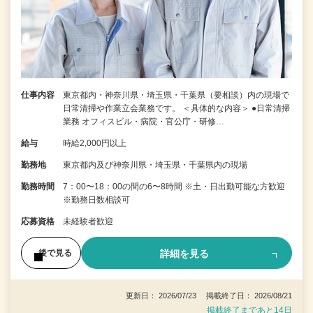
仕事内容
東京都内・神奈川県・埼玉県・千葉県（要相談）内の現場で
日常清掃や作業立会業務です。 ＜具体的な内容＞ ●日常清掃
業務 オフィスビル・病院・官公庁・研修…
給与
時給2,000円以上
勤務地
東京都内及び神奈川県・埼玉県・千葉県内の現場
勤務時間
7：00〜18：00の間の6〜8時間 ※土・日出勤可能な方歓迎
※勤務日数相談可
応募資格
未経験者歓迎
詳細を見る
後で見る
更新日： 2026/07/23 掲載終了日： 2026/08/21
掲載終了まであと14日