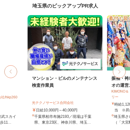
埼玉県のピックアップPR求人
マンション・ビルのメンテナンス
振袖・袴
検査作業員
オの運営ス
KIMONO
リー
hkp260
光テクノサービス合同会社
時給1,1
日給10,000円～40,000円
当 ※昇
東武スカイ
千葉県柏市布施2193／現場は千葉
埼玉県さ
1...
県、東京23区、神奈川県、埼玉...
（「大宮