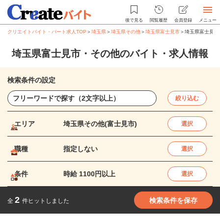
後で見る
閲覧履歴
会員登録
メニュー
クリエイトバイト・パート求人TOP
＞
埼玉県
＞
埼玉県その他
＞
埼玉県富士見市
＞
埼玉県富士見市
埼玉県富士見市・その他のバイト・求人情報
検索条件の設定
絞り込む
エリア
埼玉県その他(富士見市)
選択
職種
指定しない
選択
条件
時給 1100円以上
選択
2
検索条件を保存
全
件ヒットしました