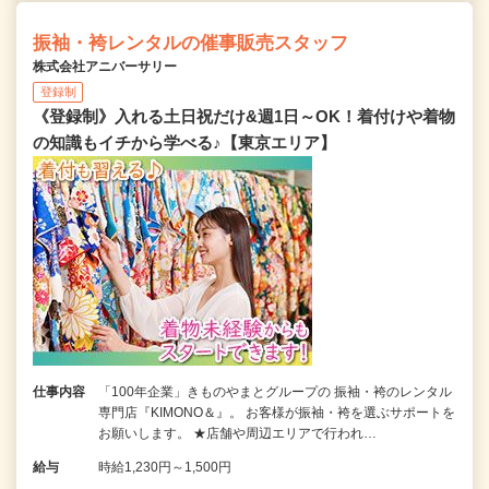
振袖・袴レンタルの催事販売スタッフ
株式会社アニバーサリー
登録制
《登録制》入れる土日祝だけ&週1日～OK！着付けや着物
の知識もイチから学べる♪【東京エリア】
仕事内容
「100年企業」きものやまとグループの 振袖・袴のレンタル
専門店『KIMONO＆』。 お客様が振袖・袴を選ぶサポートを
お願いします。 ★店舗や周辺エリアで行われ…
給与
時給1,230円～1,500円