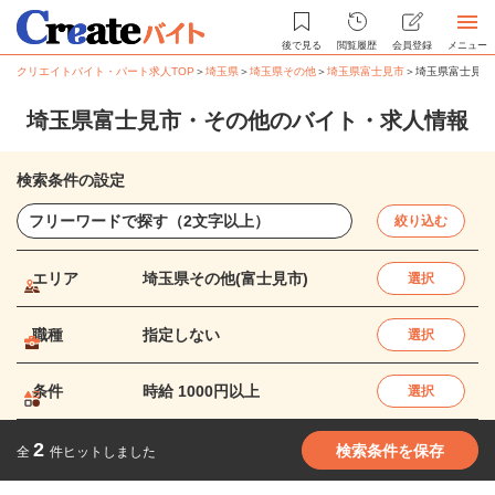
後で見る
閲覧履歴
会員登録
メニュー
クリエイトバイト・パート求人TOP
＞
埼玉県
＞
埼玉県その他
＞
埼玉県富士見市
＞
埼玉県富士見市
埼玉県富士見市・その他のバイト・求人情報
検索条件の設定
絞り込む
エリア
埼玉県その他(富士見市)
選択
職種
指定しない
選択
条件
時給 1000円以上
選択
2
検索条件を保存
全
件ヒットしました