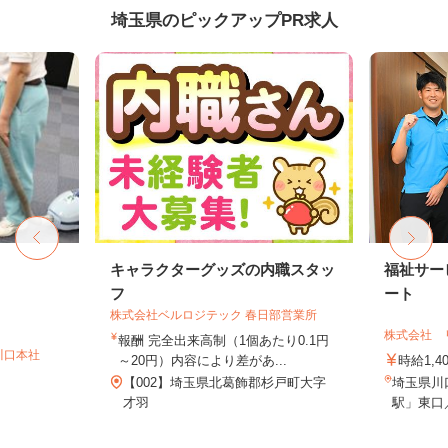
埼玉県のピックアップPR求人
キャラクターグッズの内職スタッ
福祉サー
フ
ート
株式会社ベルロジテック 春日部営業所
株式会社 
報酬 完全出来高制（1個あたり0.1円
川口本社
～20円）内容により差があ...
時給1,4
【002】埼玉県北葛飾郡杉戸町大字
埼玉県川口
）
才羽
駅」東口／