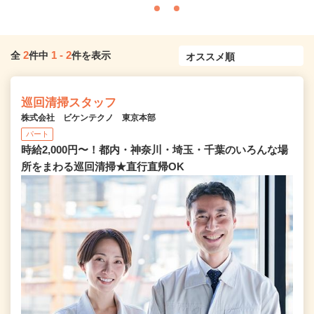
2
1
-
2
全
件中
件を表示
巡回清掃スタッフ
株式会社 ビケンテクノ 東京本部
パート
時給2,000円〜！都内・神奈川・埼玉・千葉のいろんな場
所をまわる巡回清掃★直行直帰OK