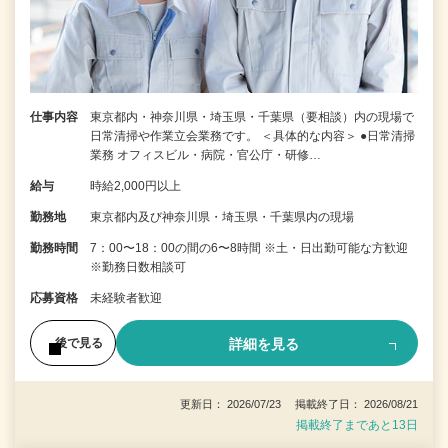
仕事内容
東京都内・神奈川県・埼玉県・千葉県（要相談）内の現場で
日常清掃や作業立会業務です。 ＜具体的な内容＞ ●日常清掃
業務 オフィスビル・病院・官公庁・研修…
給与
時給2,000円以上
勤務地
東京都内及び神奈川県・埼玉県・千葉県内の現場
勤務時間
7：00〜18：00の間の6〜8時間 ※土・日出勤可能な方歓迎
※勤務日数相談可
応募資格
未経験者歓迎
詳細を見る
後で見る
更新日： 2026/07/23 掲載終了日： 2026/08/21
掲載終了まであと13日