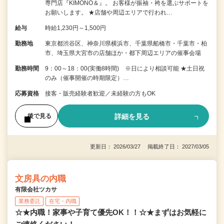
専門店『KIMONO＆』。 お客様が振袖・袴を選ぶサポートを
お願いします。 ★店舗や周辺エリアで行われ…
給与
時給1,230円～1,500円
勤務地
東京都渋谷区、神奈川県横浜市、千葉県船橋市・千葉市・柏
市、埼玉県大宮市の店舗ほか・都下周辺エリアの催事会場
勤務時間
9：00～18：00(実働8時間) ※日により相談可能 ★土日祝
のみ（催事開催の時期限定）…
応募資格
接客・販売経験者歓迎／未経験の方もOK
詳細を見る
後で見る
更新日： 2026/03/27 掲載終了日： 2027/03/05
文房具の内職
有限会社ツカサ
業務委託
在宅・内職
☆★内職！家事や子育て優先OK！！☆★まずはお気軽に