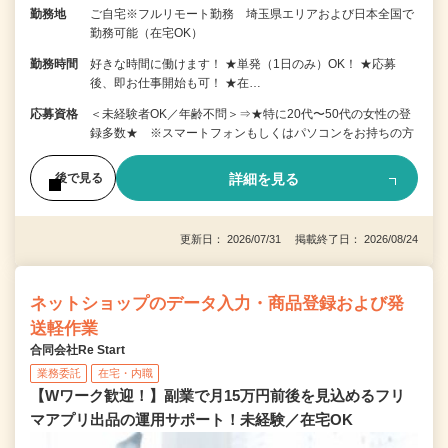
勤務地
ご自宅※フルリモート勤務 埼玉県エリアおよび日本全国で
勤務可能（在宅OK）
勤務時間
好きな時間に働けます！ ★単発（1日のみ）OK！ ★応募
後、即お仕事開始も可！ ★在…
応募資格
＜未経験者OK／年齢不問＞⇒★特に20代〜50代の女性の登
録多数★ ※スマートフォンもしくはパソコンをお持ちの方
詳細を見る
後で見る
更新日： 2026/07/31 掲載終了日： 2026/08/24
ネットショップのデータ入力・商品登録および発
送軽作業
合同会社Re Start
業務委託
在宅・内職
【Wワーク歓迎！】副業で月15万円前後を見込めるフリ
マアプリ出品の運用サポート！未経験／在宅OK