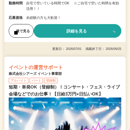
勤務時間
自宅で空いている時間でOK ☆ご自宅で空いた時間を有効
活用！！
応募資格
未経験の方も大歓迎！
詳細を見る
後で見る
更新日： 2026/07/01 掲載終了日： 2026/09/25
イベントの運営サポート
株式会社シアーズ イベント事業部
アルバイト
パート
登録制
短期・単発OK（登録制）！コンサート・フェス・ライブ
会場などでのお仕事！【日給3万円×日払いOK】