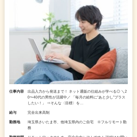
仕事内容
出品入力から発送まで！ ネット通販の仕組みが学べる◎ ＼2
0〜40代の男性が活躍中／ 「毎月の給料に“あと少し”プラス
したい！」 ⇒そんな〈目標〉を…
給与
完全出来高制
勤務地
埼玉県さいたま市、他埼玉県内のご自宅 ※フルリモート勤
務