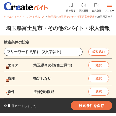
後で見る
閲覧履歴
会員登録
メニュー
クリエイトバイト・パート求人TOP
＞
埼玉県
＞
埼玉県その他
＞
埼玉県富士見市
＞
埼玉県富士見市
埼玉県富士見市・その他のバイト・求人情報
検索条件の設定
絞り込む
エリア
埼玉県その他(富士見市)
選択
職種
指定しない
選択
条件
主婦(夫)歓迎
選択
9
検索条件を保存
全
件ヒットしました