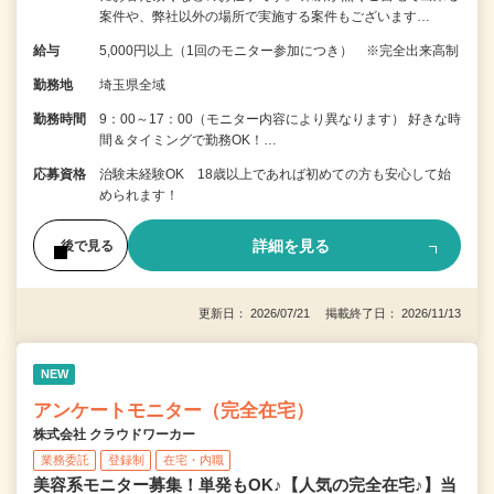
案件や、弊社以外の場所で実施する案件もございます…
給与
5,000円以上（1回のモニター参加につき） ※完全出来高制
勤務地
埼玉県全域
勤務時間
9：00～17：00（モニター内容により異なります） 好きな時
間＆タイミングで勤務OK！…
応募資格
治験未経験OK 18歳以上であれば初めての方も安心して始
められます！
詳細を見る
後で見る
更新日： 2026/07/21 掲載終了日： 2026/11/13
NEW
アンケートモニター（完全在宅）
株式会社 クラウドワーカー
業務委託
登録制
在宅・内職
美容系モニター募集！単発もOK♪【人気の完全在宅♪】当