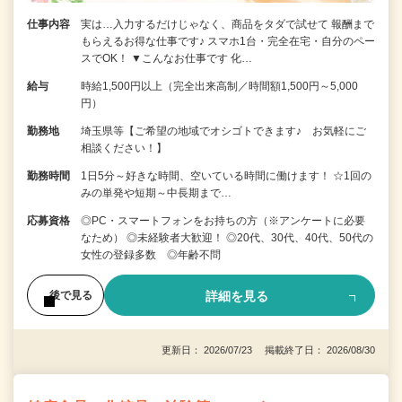
仕事内容
実は…入力するだけじゃなく、商品をタダで試せて 報酬まで
もらえるお得な仕事です♪ スマホ1台・完全在宅・自分のペー
スでOK！ ▼こんなお仕事です 化…
給与
時給1,500円以上（完全出来高制／時間額1,500円～5,000
円）
勤務地
埼玉県等【ご希望の地域でオシゴトできます♪ お気軽にご
相談ください！】
勤務時間
1日5分～好きな時間、空いている時間に働けます！ ☆1回の
みの単発や短期～中長期まで…
応募資格
◎PC・スマートフォンをお持ちの方（※アンケートに必要
なため） ◎未経験者大歓迎！ ◎20代、30代、40代、50代の
女性の登録多数 ◎年齢不問
詳細を見る
後で見る
更新日： 2026/07/23 掲載終了日： 2026/08/30