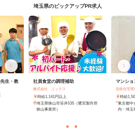
埼玉県のピックアップPR求人
の先生・教
社員食堂の調理補助
マンショ
株式会社 ニックス
近鉄住宅管
天
時給1,141円以上
時給1,
埼玉県狭山市笹井535（鷺宮製作所
東京都中
狭山事業所）
内・埼玉