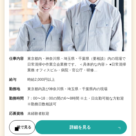
仕事内容
東京都内・神奈川県・埼玉県・千葉県（要相談）内の現場で
日常清掃や作業立会業務です。 ＜具体的な内容＞ ●日常清掃
業務 オフィスビル・病院・官公庁・研修…
給与
時給2,000円以上
勤務地
東京都内及び神奈川県・埼玉県・千葉県内の現場
勤務時間
7：00〜18：00の間の6〜8時間 ※土・日出勤可能な方歓迎
※勤務日数相談可
応募資格
未経験者歓迎
詳細を見る
後で見る