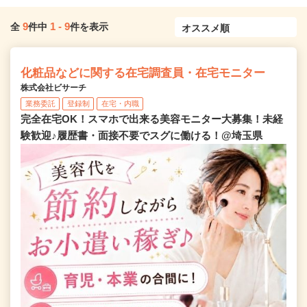
9
1
-
9
全
件中
件を表示
化粧品などに関する在宅調査員・在宅モニター
株式会社ビサーチ
業務委託
登録制
在宅・内職
完全在宅OK！スマホで出来る美容モニター大募集！未経
験歓迎♪履歴書・面接不要でスグに働ける！@埼玉県