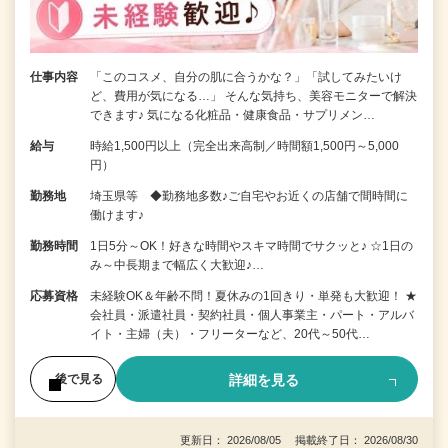
仕事内容
「このコスメ、自分の肌に合うかな？」「試してみたいけ
ど、費用が気になる…」 そんな気持ち、美容モニターで解決
できます♪ 気になる化粧品・健康食品・サプリメン…
給与
時給1,500円以上（完全出来高制／時間額1,500円～5,000
円）
勤務地
埼玉県等 ◆勤務地多数♪ご自宅やお近くの店舗で間時間に
働けます♪
勤務時間
1日5分～OK！好きな時間やスキマ時間でサクッと♪ ☆1日の
み～中長期まで幅広く大歓迎♪…
応募資格
未経験OK＆年齢不問！夏休みの1回きり・単発も大歓迎！ ★
会社員・派遣社員・契約社員・個人事業主・パート・アルバ
イト・主婦（夫）・フリーターなど、20代～50代…
詳細を見る
後で見る
更新日： 2026/08/05 掲載終了日： 2026/08/30