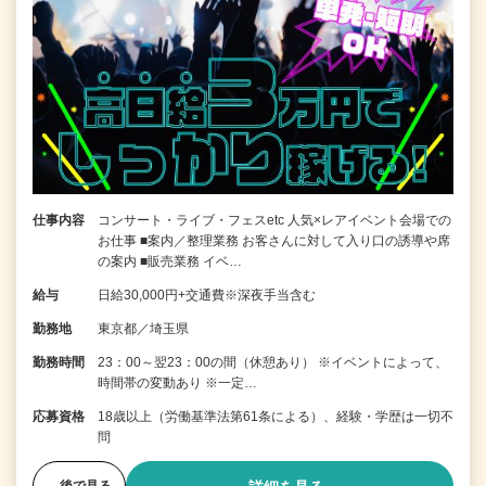
仕事内容
コンサート・ライブ・フェスetc 人気×レアイベント会場での
お仕事 ■案内／整理業務 お客さんに対して入り口の誘導や席
の案内 ■販売業務 イベ…
給与
日給30,000円+交通費※深夜手当含む
勤務地
東京都／埼玉県
勤務時間
23：00～翌23：00の間（休憩あり） ※イベントによって、
時間帯の変動あり ※一定…
応募資格
18歳以上（労働基準法第61条による）、経験・学歴は一切不
問