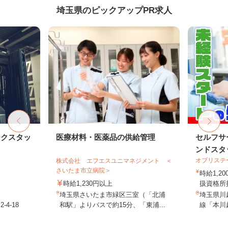
埼玉県のピックアップPR求人
ークスタッ
医療材料・医薬品の供給管理
セルフサ
ンドスタ
オブリステ
株式会社 エフエスユニマネジメント ＜
さいたま市立病院＞
時給1,
時給1,230円以上
扱資格所持
埼玉県さいたま市緑区三室（「北浦
埼玉県川越
4-18
和駅」よりバスで約15分、「東浦...
線「本川越