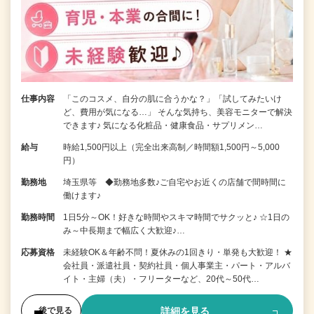
仕事内容
「このコスメ、自分の肌に合うかな？」「試してみたいけ
ど、費用が気になる…」 そんな気持ち、美容モニターで解決
できます♪ 気になる化粧品・健康食品・サプリメン…
給与
時給1,500円以上（完全出来高制／時間額1,500円～5,000
円）
勤務地
埼玉県等 ◆勤務地多数♪ご自宅やお近くの店舗で間時間に
働けます♪
勤務時間
1日5分～OK！好きな時間やスキマ時間でサクッと♪ ☆1日の
み～中長期まで幅広く大歓迎♪…
応募資格
未経験OK＆年齢不問！夏休みの1回きり・単発も大歓迎！ ★
会社員・派遣社員・契約社員・個人事業主・パート・アルバ
イト・主婦（夫）・フリーターなど、20代～50代…
詳細を見る
後で見る