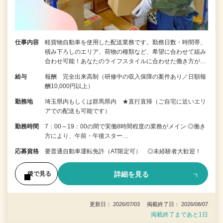
仕事内容
軽貨物自動車を使用した配送業務です。勤務日数・時間帯、
積み下ろしのエリア、荷物の種類など、希望に合わせて組み
合わせ可能！あなたのライフスタイルに合わせた働き方が…
給与
報酬 完全出来高制（研修中の収入保障の案件あり／日額報
酬10,000円以上）
勤務地
埼玉県内もしくは群馬県内 ★直行直帰（ご自宅に近いエリ
アでの配送も可能です）
勤務時間
7：00～19：00の間で実働8時間程度の業務がメイン ◎働き
方により、午前・午後スター…
応募資格
要普通自動車運転免許（AT限定可） ◎未経験者大歓迎！
詳細を見る
後で見る
更新日： 2026/07/03 掲載終了日： 2026/08/07
掲載終了まであと1日