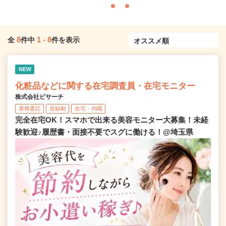
8
1
-
8
全
件中
件を表示
NEW
化粧品などに関する在宅調査員・在宅モニター
株式会社ビサーチ
業務委託
登録制
在宅・内職
完全在宅OK！スマホで出来る美容モニター大募集！未経
験歓迎♪履歴書・面接不要でスグに働ける！@埼玉県