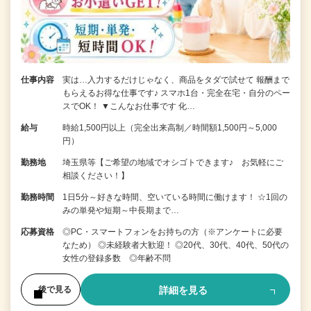
仕事内容
実は…入力するだけじゃなく、商品をタダで試せて 報酬まで
もらえるお得な仕事です♪ スマホ1台・完全在宅・自分のペー
スでOK！ ▼こんなお仕事です 化…
給与
時給1,500円以上（完全出来高制／時間額1,500円～5,000
円）
勤務地
埼玉県等【ご希望の地域でオシゴトできます♪ お気軽にご
相談ください！】
勤務時間
1日5分～好きな時間、空いている時間に働けます！ ☆1回の
みの単発や短期～中長期まで…
応募資格
◎PC・スマートフォンをお持ちの方（※アンケートに必要
なため） ◎未経験者大歓迎！ ◎20代、30代、40代、50代の
女性の登録多数 ◎年齢不問
詳細を見る
後で見る