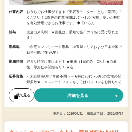
仕事内容
おうちでお仕事ができる『美容系モニター』として活躍して
ください！ 1案件の作業時間は5分〜10分程度。空いた時間
を有効活用できるお仕事です。 ◆【いろん…
給与
完全出来高制 ★謝礼は、最短で当日のうちに受け取れま
す！
勤務地
ご自宅※フルリモート勤務 埼玉県エリアおよび日本全国で
勤務可能（在宅OK）
勤務時間
好きな時間に働けます！ ★単発（1日のみ）OK！ ★応募
後、即お仕事開始も可！ ★在…
応募資格
＜未経験者OK／年齢不問＞⇒★特に20代〜50代の女性の登
録多数★ ※スマートフォンもしくはパソコンをお持ちの方
詳細を見る
後で見る
更新日： 2026/07/31 掲載終了日： 2026/08/24