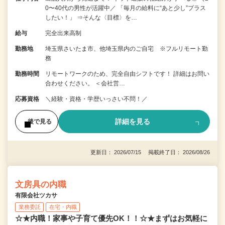
0〜40代の男性が活躍中／ 「毎月の給料に“あと少し”プラス
したい！」 ⇒そんな〈目標〉を…
給与
完全出来高制
勤務地
埼玉県さいたま市、他埼玉県内のご自宅 ※フルリモート勤
務
勤務時間
リモートワークのため、完全自由シフトです！ 詳細はお問い
合わせください。 ＜会社営…
応募資格
＼経験・資格・学歴いっさい不問！／
詳細を見る
後で見る
更新日： 2026/07/15 掲載終了日： 2026/08/26
文房具の内職
有限会社ツカサ
業務委託
在宅・内職
☆★内職！家事や子育て優先OK！！☆★まずはお気軽に