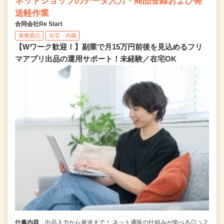
ネットショップのデータ入力・商品登録および発
送軽作業
合同会社Re Start
業務委託
在宅・内職
【Wワーク歓迎！】副業で月15万円前後を見込めるフリ
マアプリ出品の運用サポート！未経験／在宅OK
仕事内容
出品入力から発送まで！ ネット通販の仕組みが学べる◎ ＼2