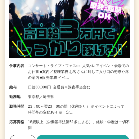
仕事内容
コンサート・ライブ・フェスetc 人気×レアイベント会場での
お仕事 ■案内／整理業務 お客さんに対して入り口の誘導や席
の案内 ■販売業務 イベ…
給与
日給30,000円+交通費※深夜手当含む
勤務地
東京都／埼玉県
勤務時間
23：00～翌23：00の間（休憩あり） ※イベントによって、
時間帯の変動あり ※一定…
応募資格
18歳以上（労働基準法第61条による）、経験・学歴は一切不
問