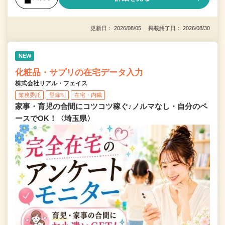
更新日： 2026/08/05 掲載終了日： 2026/08/30
NEW
化粧品・サプリの在宅データ入力
株式会社リアル・フェイス
業務委託
登録制
在宅・内職
家事・育児の合間にコツコツ稼ぐ♪ノルマなし・自分のペ
ースでOK！〈埼玉県〉