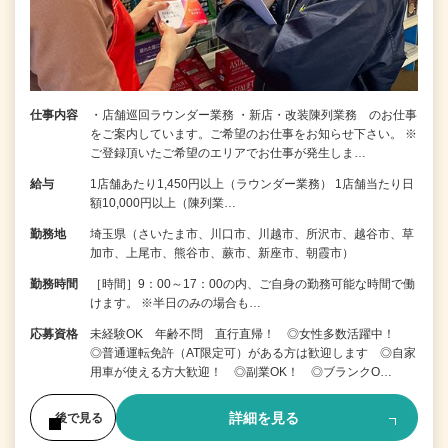
仕事内容
・店舗巡回ラウンダー業務 ・新店・改装陳列業務 のお仕事
をご案内しています。ご希望のお仕事をお知らせ下さい。 ※
ご登録頂いたご希望のエリアでお仕事が発生しま…
給与
1店舗あたり1,450円以上（ラウンダー業務） 1店舗当たり日
額10,000円以上（陳列業…
勤務地
埼玉県（さいたま市、川口市、川越市、所沢市、越谷市、草
加市、上尾市、熊谷市、蕨市、新座市、朝霞市）
勤務時間
［時間］9：00～17：00の内、ご自身の勤務可能な時間で働
けます。 ※半日のみの場合も…
応募資格
未経験OK 年齢不問 直行直帰！ ◎女性多数活躍中！
◎普通運転免許（AT限定可）がある方は歓迎します ◎自家
用車が使える方大歓迎！ ◎副業OK！ ◎ブランクO…
詳細を見る
後で見る