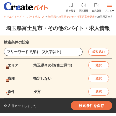
後で見る
閲覧履歴
会員登録
メニュー
クリエイトバイト・パート求人TOP
＞
埼玉県
＞
埼玉県その他
＞
埼玉県富士見市
＞
埼玉県富士見市
埼玉県富士見市・その他のバイト・求人情報
検索条件の設定
絞り込む
エリア
埼玉県その他(富士見市)
選択
職種
指定しない
選択
条件
夕方
選択
7
検索条件を保存
全
件ヒットしました