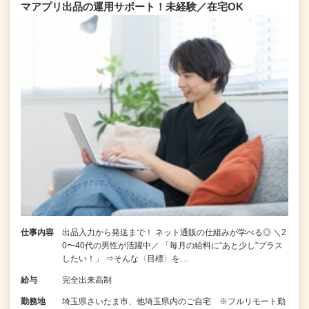
マアプリ出品の運用サポート！未経験／在宅OK
仕事内容
出品入力から発送まで！ ネット通販の仕組みが学べる◎ ＼2
0〜40代の男性が活躍中／ 「毎月の給料に“あと少し”プラス
したい！」 ⇒そんな〈目標〉を…
給与
完全出来高制
勤務地
埼玉県さいたま市、他埼玉県内のご自宅 ※フルリモート勤