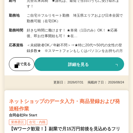
給与
完全出来高制 ★謝礼は、最短で当日のうちに受け取れま
す！
勤務地
ご自宅※フルリモート勤務 埼玉県エリアおよび日本全国で
勤務可能（在宅OK）
勤務時間
好きな時間に働けます！ ★単発（1日のみ）OK！ ★応募
後、即お仕事開始も可！ ★在…
応募資格
＜未経験者OK／年齢不問＞⇒★特に20代〜50代の女性の登
録多数★ ※スマートフォンもしくはパソコンをお持ちの方
詳細を見る
後で見る
更新日： 2026/07/31 掲載終了日： 2026/08/24
ネットショップのデータ入力・商品登録および発
送軽作業
合同会社Re Start
業務委託
在宅・内職
【Wワーク歓迎！】副業で月15万円前後を見込めるフリ