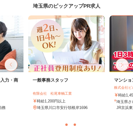
埼玉県のピックアップPR求人
タ入力・商
一般事務スタッフ
マンショ
株式会社ビ
有限会社 松尾車輌工業
時給1,4
時給1,200円以上
埼玉県さ
勤務
埼玉県川口市安行領根岸1696
JR京浜東