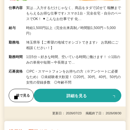
仕事内容
実は…入力するだけじゃなく、商品をタダで試せて 報酬まで
もらえるお得な仕事です♪ スマホ1台・完全在宅・自分のペー
スでOK！ ▼こんなお仕事です 化…
給与
時給1,500円以上（完全出来高制／時間額1,500円～5,000
円）
勤務地
埼玉県等【ご希望の地域でオシゴトできます♪ お気軽にご
相談ください！】
勤務時間
1日5分～好きな時間、空いている時間に働けます！ ☆1回の
みの単発や短期～中長期まで…
応募資格
◎PC・スマートフォンをお持ちの方（※アンケートに必要
なため） ◎未経験者大歓迎！ ◎20代、30代、40代、50代の
女性の登録多数 ◎年齢不問
詳細を見る
後で見る
更新日： 2026/07/23 掲載終了日： 2026/08/30