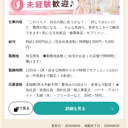
仕事内容
「このコスメ、自分の肌に合うかな？」「試してみたいけ
ど、費用が気になる…」 そんな気持ち、美容モニターで解決
できます♪ 気になる化粧品・健康食品・サプリメン…
給与
時給1,500円以上（完全出来高制／時間額1,500円～5,000
円）
勤務地
埼玉県等 ◆勤務地多数♪ご自宅やお近くの店舗で間時間に
働けます♪
勤務時間
1日5分～OK！好きな時間やスキマ時間でサクッと♪ ☆1日の
み～中長期まで幅広く大歓迎♪…
応募資格
未経験OK＆年齢不問！夏休みの1回きり・単発も大歓迎！ ★
会社員・派遣社員・契約社員・個人事業主・パート・アルバ
イト・主婦（夫）・フリーターなど、20代～50代…
詳細を見る
後で見る
更新日： 2026/08/05 掲載終了日： 2026/08/30