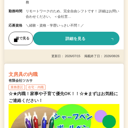
務
勤務時間
リモートワークのため、完全自由シフトです！ 詳細はお問い
合わせください。 ＜会社営…
応募資格
＼経験・資格・学歴いっさい不問！／
詳細を見る
後で見る
更新日： 2026/07/15 掲載終了日： 2026/08/26
文房具の内職
有限会社ツカサ
業務委託
在宅・内職
☆★内職！家事や子育て優先OK！！☆★まずはお気軽に
ご連絡ください！