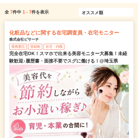
7
1
-
7
全
件中
件を表示
化粧品などに関する在宅調査員・在宅モニター
株式会社ビサーチ
業務委託
登録制
在宅・内職
完全在宅OK！スマホで出来る美容モニター大募集！未経
験歓迎♪履歴書・面接不要でスグに働ける！@埼玉県