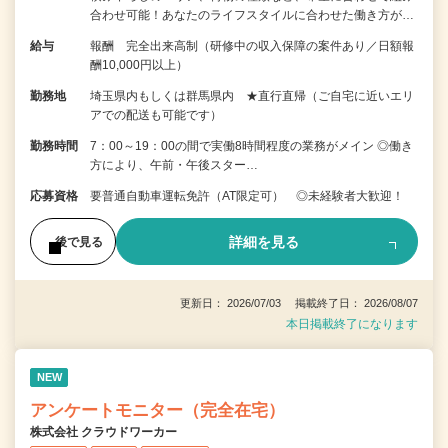
合わせ可能！あなたのライフスタイルに合わせた働き方が…
給与
報酬 完全出来高制（研修中の収入保障の案件あり／日額報
酬10,000円以上）
勤務地
埼玉県内もしくは群馬県内 ★直行直帰（ご自宅に近いエリ
アでの配送も可能です）
勤務時間
7：00～19：00の間で実働8時間程度の業務がメイン ◎働き
方により、午前・午後スター…
応募資格
要普通自動車運転免許（AT限定可） ◎未経験者大歓迎！
詳細を見る
後で見る
更新日： 2026/07/03 掲載終了日： 2026/08/07
本日掲載終了になります
NEW
アンケートモニター（完全在宅）
株式会社 クラウドワーカー