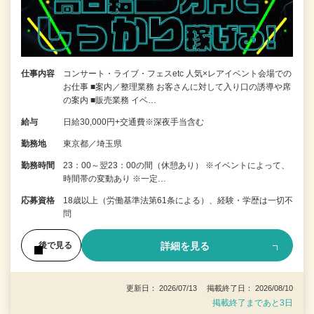
仕事内容
コンサート・ライブ・フェスetc 人気×レアイベント会場での
お仕事 ■案内／整理業務 お客さんに対して入り口の誘導や席
の案内 ■販売業務 イベ…
給与
日給30,000円+交通費※深夜手当含む
勤務地
東京都／埼玉県
勤務時間
23：00～翌23：00の間（休憩あり） ※イベントによって、
時間帯の変動あり ※一定…
応募資格
18歳以上（労働基準法第61条による）、経験・学歴は一切不
問
詳細を見る
後で見る
更新日： 2026/07/13 掲載終了日： 2026/08/10
掲載終了まであと3日