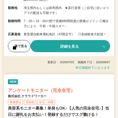
勤務地
埼玉県内もしくは群馬県内 ★直行直帰（ご自宅に近いエリ
アでの配送も可能です）
勤務時間
7：00～19：00の間で実働8時間程度の業務がメイン ◎働き
方により、午前・午後スター…
応募資格
要普通自動車運転免許（AT限定可） ◎未経験者大歓迎！
詳細を見る
後で見る
更新日： 2026/07/03 掲載終了日： 2026/08/07
本日掲載終了になります
NEW
アンケートモニター（完全在宅）
株式会社 クラウドワーカー
業務委託
登録制
在宅・内職
美容系モニター募集！単発もOK♪【人気の完全在宅♪】当
日に謝礼をお支払い！登録するだけでスグ働ける！