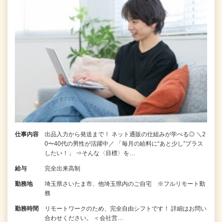
仕事内容
出品入力から発送まで！ ネット通販の仕組みが学べる◎ ＼2
0〜40代の男性が活躍中／ 「毎月の給料に“あと少し”プラス
したい！」 ⇒そんな〈目標〉を…
給与
完全出来高制
勤務地
埼玉県さいたま市、他埼玉県内のご自宅 ※フルリモート勤
務
勤務時間
リモートワークのため、完全自由シフトです！ 詳細はお問い
合わせください。 ＜会社営…