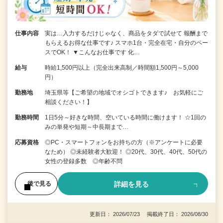
仕事内容
実は…入力するだけじゃなく、商品をタダで試せて 報酬まで
もらえるお得な仕事です♪ スマホ1台・完全在宅・自分のペー
スでOK！ ▼こんなお仕事です 化…
給与
時給1,500円以上（完全出来高制／時間額1,500円～5,000
円）
勤務地
埼玉県等【ご希望の地域でオシゴトできます♪ お気軽にご
相談ください！】
勤務時間
1日5分～好きな時間、空いている時間に働けます！ ☆1回の
みの単発や短期～中長期まで…
応募資格
◎PC・スマートフォンをお持ちの方（※アンケートに必要
なため） ◎未経験者大歓迎！ ◎20代、30代、40代、50代の
女性の登録多数 ◎年齢不問
詳細を見る
後で見る
更新日： 2026/07/23 掲載終了日： 2026/08/30