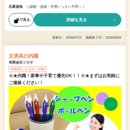
応募資格
＼経験・資格・学歴いっさい不問！／
詳細を見る
後で見る
更新日： 2026/07/15 掲載終了日： 2026/08/26
文房具の内職
有限会社ツカサ
業務委託
在宅・内職
☆★内職！家事や子育て優先OK！！☆★まずはお気軽に
ご連絡ください！