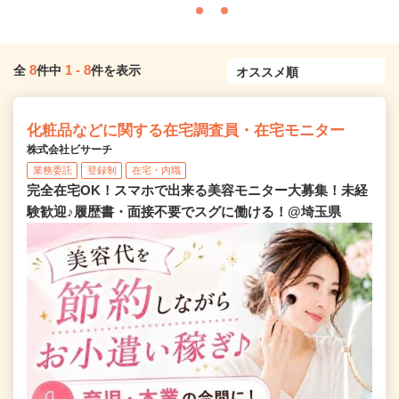
8
1
-
8
全
件中
件を表示
化粧品などに関する在宅調査員・在宅モニター
株式会社ビサーチ
業務委託
登録制
在宅・内職
完全在宅OK！スマホで出来る美容モニター大募集！未経
験歓迎♪履歴書・面接不要でスグに働ける！@埼玉県