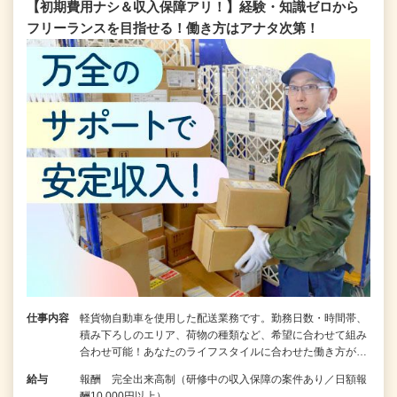
【初期費用ナシ＆収入保障アリ！】経験・知識ゼロから
フリーランスを目指せる！働き方はアナタ次第！
仕事内容
軽貨物自動車を使用した配送業務です。勤務日数・時間帯、
積み下ろしのエリア、荷物の種類など、希望に合わせて組み
合わせ可能！あなたのライフスタイルに合わせた働き方が…
給与
報酬 完全出来高制（研修中の収入保障の案件あり／日額報
酬10,000円以上）