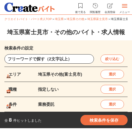
後で見る
閲覧履歴
会員登録
メニュー
クリエイトバイト・パート求人TOP
＞
埼玉県
＞
埼玉県その他
＞
埼玉県富士見市
＞
埼玉県富士見市
埼玉県富士見市・その他のバイト・求人情報
検索条件の設定
絞り込む
エリア
埼玉県その他(富士見市)
選択
職種
指定しない
選択
条件
業務委託
選択
8
検索条件を保存
全
件ヒットしました