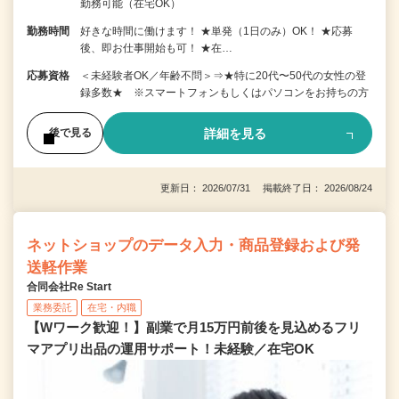
勤務可能（在宅OK）
勤務時間
好きな時間に働けます！ ★単発（1日のみ）OK！ ★応募
後、即お仕事開始も可！ ★在…
応募資格
＜未経験者OK／年齢不問＞⇒★特に20代〜50代の女性の登
録多数★ ※スマートフォンもしくはパソコンをお持ちの方
詳細を見る
後で見る
更新日： 2026/07/31 掲載終了日： 2026/08/24
ネットショップのデータ入力・商品登録および発
送軽作業
合同会社Re Start
業務委託
在宅・内職
【Wワーク歓迎！】副業で月15万円前後を見込めるフリ
マアプリ出品の運用サポート！未経験／在宅OK