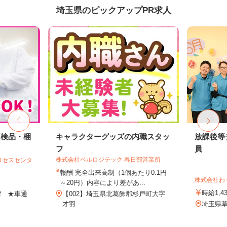
埼玉県のピックアップPR求人
・検品・梱
キャラクターグッズの内職スタッ
放課後等
フ
員
株式会社ベルロジテック 春日部営業所
ロセスセンタ
報酬 完全出来高制（1個あたり0.1円
株式会社わ
～20円）内容により差があ...
時給1,4
-2 ★車通
【002】埼玉県北葛飾郡杉戸町大字
才羽
埼玉県草加