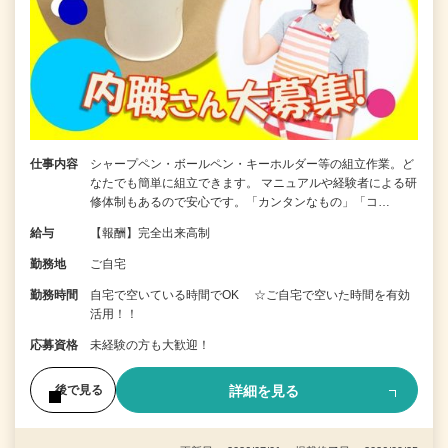
仕事内容
シャープペン・ボールペン・キーホルダー等の組立作業。ど
なたでも簡単に組立できます。 マニュアルや経験者による研
修体制もあるので安心です。「カンタンなもの」「コ…
給与
【報酬】完全出来高制
勤務地
ご自宅
勤務時間
自宅で空いている時間でOK ☆ご自宅で空いた時間を有効
活用！！
応募資格
未経験の方も大歓迎！
詳細を見る
後で見る