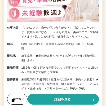
仕事内容
「このコスメ、自分の肌に合うかな？」「試してみたいけ
ど、費用が気になる…」 そんな気持ち、美容モニターで解決
できます♪ 気になる化粧品・健康食品・サプリメン…
給与
時給1,500円以上（完全出来高制／時間額1,500円～5,000
円）
勤務地
埼玉県等 ◆勤務地多数♪ご自宅やお近くの店舗で間時間に
働けます♪
勤務時間
1日5分～OK！好きな時間やスキマ時間でサクッと♪ ☆1日の
み～中長期まで幅広く大歓迎♪…
応募資格
未経験OK＆年齢不問！夏休みの1回きり・単発も大歓迎！ ★
会社員・派遣社員・契約社員・個人事業主・パート・アルバ
イト・主婦（夫）・フリーターなど、20代～50代…
詳細を見る
後で見る