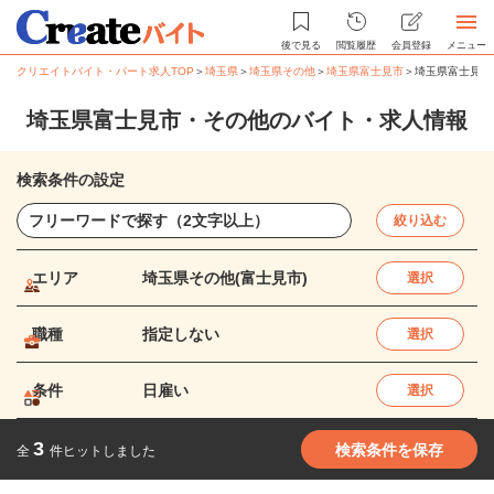
後で見る
閲覧履歴
会員登録
メニュー
クリエイトバイト・パート求人TOP
＞
埼玉県
＞
埼玉県その他
＞
埼玉県富士見市
＞
埼玉県富士見市
埼玉県富士見市・その他のバイト・求人情報
検索条件の設定
絞り込む
エリア
埼玉県その他(富士見市)
選択
職種
指定しない
選択
条件
日雇い
選択
3
検索条件を保存
全
件ヒットしました