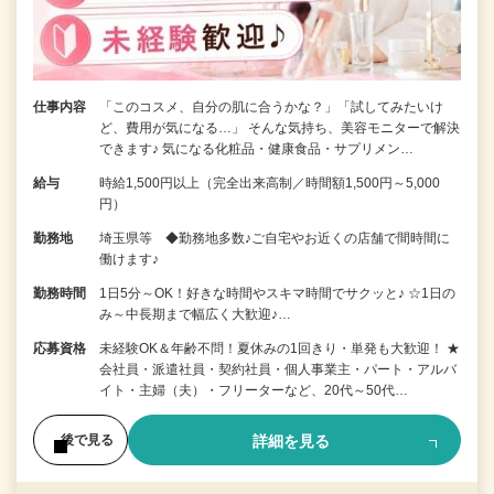
仕事内容
「このコスメ、自分の肌に合うかな？」「試してみたいけ
ど、費用が気になる…」 そんな気持ち、美容モニターで解決
できます♪ 気になる化粧品・健康食品・サプリメン…
給与
時給1,500円以上（完全出来高制／時間額1,500円～5,000
円）
勤務地
埼玉県等 ◆勤務地多数♪ご自宅やお近くの店舗で間時間に
働けます♪
勤務時間
1日5分～OK！好きな時間やスキマ時間でサクッと♪ ☆1日の
み～中長期まで幅広く大歓迎♪…
応募資格
未経験OK＆年齢不問！夏休みの1回きり・単発も大歓迎！ ★
会社員・派遣社員・契約社員・個人事業主・パート・アルバ
イト・主婦（夫）・フリーターなど、20代～50代…
詳細を見る
後で見る