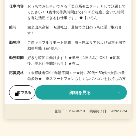
仕事内容
おうちでお仕事ができる『美容系モニター』として活躍して
ください！ 1案件の作業時間は5分〜10分程度。空いた時間
を有効活用できるお仕事です。 ◆【いろん…
給与
完全出来高制 ★謝礼は、最短で当日のうちに受け取れま
す！
勤務地
ご自宅※フルリモート勤務 埼玉県エリアおよび日本全国で
勤務可能（在宅OK）
勤務時間
好きな時間に働けます！ ★単発（1日のみ）OK！ ★応募
後、即お仕事開始も可！ ★在…
応募資格
＜未経験者OK／年齢不問＞⇒★特に20代〜50代の女性の登
録多数★ ※スマートフォンもしくはパソコンをお持ちの方
詳細を見る
後で見る
更新日： 2026/07/31 掲載終了日： 2026/08/24
1