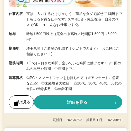
仕事内容
実は…入力するだけじゃなく、商品をタダで試せて 報酬まで
もらえるお得な仕事です♪ スマホ1台・完全在宅・自分のペー
スでOK！ ▼こんなお仕事です 化…
給与
時給1,500円以上（完全出来高制／時間額1,500円～5,000
円）
勤務地
埼玉県等【ご希望の地域でオシゴトできます♪ お気軽にご
相談ください！】
勤務時間
1日5分～好きな時間、空いている時間に働けます！ ☆1回の
みの単発や短期～中長期まで…
応募資格
◎PC・スマートフォンをお持ちの方（※アンケートに必要
なため） ◎未経験者大歓迎！ ◎20代、30代、40代、50代の
女性の登録多数 ◎年齢不問
詳細を見る
後で見る
更新日： 2026/07/23 掲載終了日： 2026/08/30