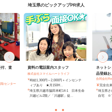
埼玉県のピックアップPR求人
受付、査
資料の電話案内スタッフ
ネットシ
品登録およ
株式会社スマイルハートライフ
合同会社Re S
時給1,300円～2,000円＋インセンテ
買取センター
ィブあり ★月150H...
完全出
埼玉県川越市脇田本町14-1 日本生命
埼玉県さ
川越ビル2階／「川越駅」徒...
自宅 ※