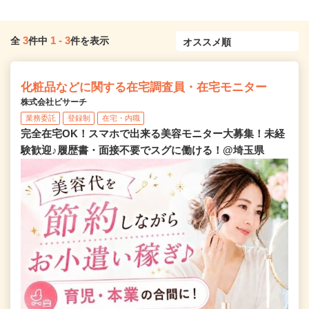
3
1
-
3
全
件中
件を表示
化粧品などに関する在宅調査員・在宅モニター
株式会社ビサーチ
業務委託
登録制
在宅・内職
完全在宅OK！スマホで出来る美容モニター大募集！未経
験歓迎♪履歴書・面接不要でスグに働ける！@埼玉県