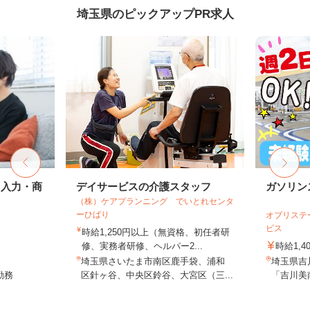
埼玉県のピックアップPR求人
タ入力・商
デイサービスの介護スタッフ
ガソリン
（株）ケアプランニング でいとれセンタ
ーひばり
オブリステ
ビス
時給1,250円以上（無資格、初任者研
修、実務者研修、ヘルパー2...
時給1,4
埼玉県さいたま市南区鹿手袋、浦和
埼玉県吉川
勤務
区針ヶ谷、中央区鈴谷、大宮区（三...
「吉川美南