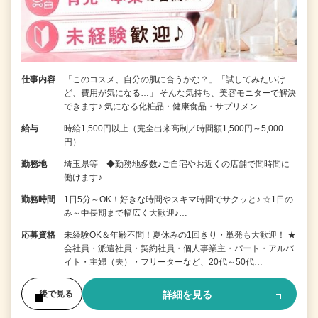
仕事内容
「このコスメ、自分の肌に合うかな？」「試してみたいけ
ど、費用が気になる…」 そんな気持ち、美容モニターで解決
できます♪ 気になる化粧品・健康食品・サプリメン…
給与
時給1,500円以上（完全出来高制／時間額1,500円～5,000
円）
勤務地
埼玉県等 ◆勤務地多数♪ご自宅やお近くの店舗で間時間に
働けます♪
勤務時間
1日5分～OK！好きな時間やスキマ時間でサクッと♪ ☆1日の
み～中長期まで幅広く大歓迎♪…
応募資格
未経験OK＆年齢不問！夏休みの1回きり・単発も大歓迎！ ★
会社員・派遣社員・契約社員・個人事業主・パート・アルバ
イト・主婦（夫）・フリーターなど、20代～50代…
詳細を見る
後で見る