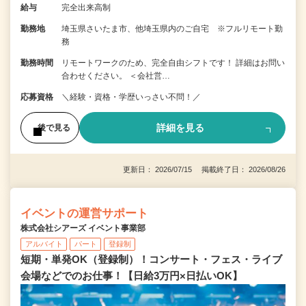
給与
完全出来高制
勤務地
埼玉県さいたま市、他埼玉県内のご自宅 ※フルリモート勤
務
勤務時間
リモートワークのため、完全自由シフトです！ 詳細はお問い
合わせください。 ＜会社営…
応募資格
＼経験・資格・学歴いっさい不問！／
詳細を見る
後で見る
更新日： 2026/07/15 掲載終了日： 2026/08/26
イベントの運営サポート
株式会社シアーズ イベント事業部
アルバイト
パート
登録制
短期・単発OK（登録制）！コンサート・フェス・ライブ
会場などでのお仕事！【日給3万円×日払いOK】