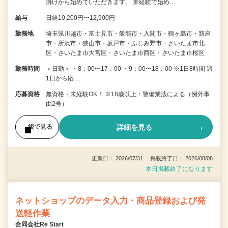
掛けから始めていただきます。 未経験で始め…
給与
日給10,200円〜12,900円
勤務地
埼玉県川越市・富士見市・飯能市・入間市・鶴ヶ島市・新座
市・所沢市・狭山市・坂戸市・ふじみ野市・さいたま市北
区・さいたま市大宮区・さいたま市西区・さいたま市桜区
勤務時間
＜日勤＞ ・8：00〜17：00 ・9：00〜18：00 ※1日8時間 週
1日から応…
応募資格
無資格・未経験OK！ ※18歳以上：警備業法による（例外事
由2号）
詳細を見る
後で見る
更新日： 2026/07/31 掲載終了日： 2026/08/08
本日掲載終了になります
ネットショップのデータ入力・商品登録および発
送軽作業
合同会社Re Start