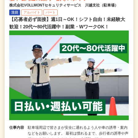
株式会社VOLLMONTセキュリティサービス 川越支社（駐車場）
注目
アルバイト
パート
【応募者必ず面接】週1日～OK！シフト自由！未経験大
歓迎！20代〜80代活躍中！副業・WワークOK！
仕事内容
駐車場周辺で皆さまが安全に通れるよう人や車の誘導・案内
などをお願いします。 最初は慣れるまで、歩行者の誘導や声