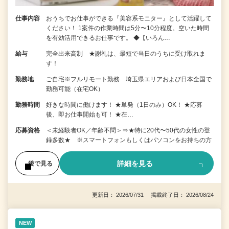
仕事内容
おうちでお仕事ができる『美容系モニター』として活躍して
ください！ 1案件の作業時間は5分〜10分程度。空いた時間
を有効活用できるお仕事です。 ◆【いろん…
給与
完全出来高制 ★謝礼は、最短で当日のうちに受け取れま
す！
勤務地
ご自宅※フルリモート勤務 埼玉県エリアおよび日本全国で
勤務可能（在宅OK）
勤務時間
好きな時間に働けます！ ★単発（1日のみ）OK！ ★応募
後、即お仕事開始も可！ ★在…
応募資格
＜未経験者OK／年齢不問＞⇒★特に20代〜50代の女性の登
録多数★ ※スマートフォンもしくはパソコンをお持ちの方
詳細を見る
後で見る
更新日： 2026/07/31 掲載終了日： 2026/08/24
NEW