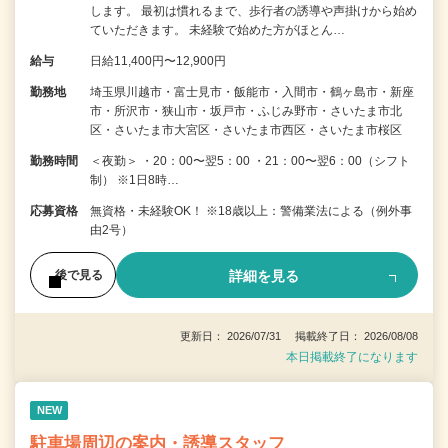
します。 最初は慣れるまで、歩行者の誘導や声掛けから始め
ていただきます。 未経験で始めた方がほとん…
給与
日給11,400円〜12,900円
勤務地
埼玉県川越市・富士見市・飯能市・入間市・鶴ヶ島市・新座
市・所沢市・狭山市・坂戸市・ふじみ野市・さいたま市北
区・さいたま市大宮区・さいたま市西区・さいたま市桜区
勤務時間
＜夜勤＞ ・20：00〜翌5：00 ・21：00〜翌6：00（シフト
制） ※1日8時…
応募資格
無資格・未経験OK！ ※18歳以上：警備業法による（例外事
由2号）
詳細を見る
後で見る
更新日： 2026/07/31 掲載終了日： 2026/08/08
本日掲載終了になります
NEW
駐車場周辺の案内・誘導スタッフ