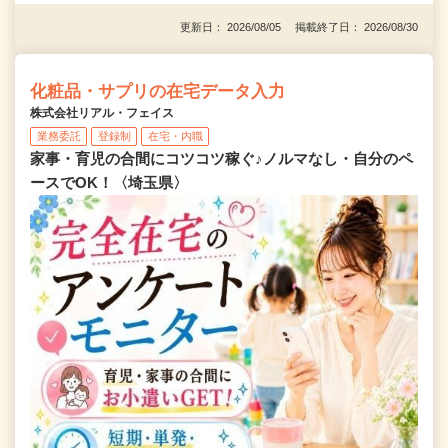
更新日： 2026/08/05 掲載終了日： 2026/08/30
化粧品・サプリの在宅データ入力
株式会社リアル・フェイス
業務委託
登録制
在宅・内職
家事・育児の合間にコツコツ稼ぐ♪ノルマなし・自分のペ
ースでOK！〈埼玉県〉