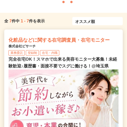
7
1
-
7
全
件中
件を表示
化粧品などに関する在宅調査員・在宅モニター
株式会社ビサーチ
業務委託
登録制
在宅・内職
完全在宅OK！スマホで出来る美容モニター大募集！未経
験歓迎♪履歴書・面接不要でスグに働ける！@埼玉県