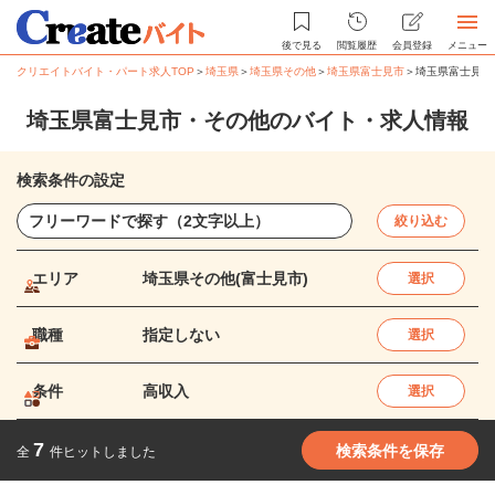
後で見る
閲覧履歴
会員登録
メニュー
クリエイトバイト・パート求人TOP
＞
埼玉県
＞
埼玉県その他
＞
埼玉県富士見市
＞
埼玉県富士見市
埼玉県富士見市・その他のバイト・求人情報
検索条件の設定
絞り込む
エリア
埼玉県その他(富士見市)
選択
職種
指定しない
選択
条件
高収入
選択
7
検索条件を保存
全
件ヒットしました