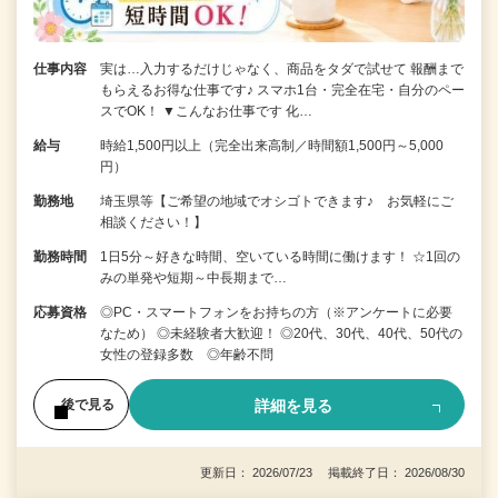
仕事内容
実は…入力するだけじゃなく、商品をタダで試せて 報酬まで
もらえるお得な仕事です♪ スマホ1台・完全在宅・自分のペー
スでOK！ ▼こんなお仕事です 化…
給与
時給1,500円以上（完全出来高制／時間額1,500円～5,000
円）
勤務地
埼玉県等【ご希望の地域でオシゴトできます♪ お気軽にご
相談ください！】
勤務時間
1日5分～好きな時間、空いている時間に働けます！ ☆1回の
みの単発や短期～中長期まで…
応募資格
◎PC・スマートフォンをお持ちの方（※アンケートに必要
なため） ◎未経験者大歓迎！ ◎20代、30代、40代、50代の
女性の登録多数 ◎年齢不問
詳細を見る
後で見る
更新日： 2026/07/23 掲載終了日： 2026/08/30