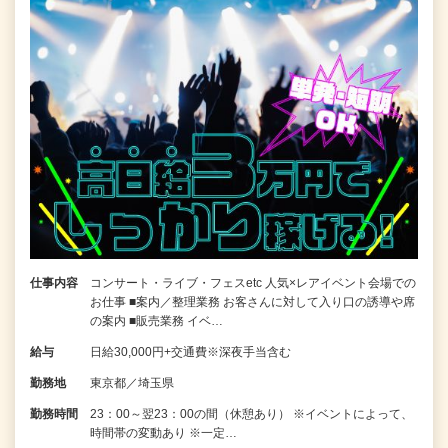
仕事内容
コンサート・ライブ・フェスetc 人気×レアイベント会場での
お仕事 ■案内／整理業務 お客さんに対して入り口の誘導や席
の案内 ■販売業務 イベ…
給与
日給30,000円+交通費※深夜手当含む
勤務地
東京都／埼玉県
勤務時間
23：00～翌23：00の間（休憩あり） ※イベントによって、
時間帯の変動あり ※一定…