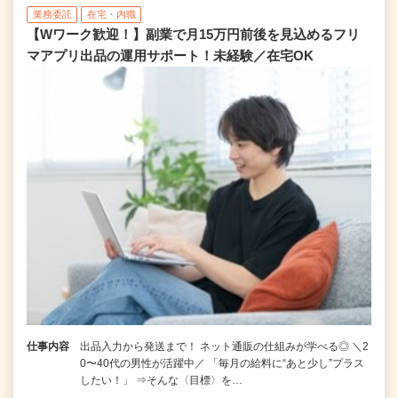
業務委託
在宅・内職
【Wワーク歓迎！】副業で月15万円前後を見込めるフリ
マアプリ出品の運用サポート！未経験／在宅OK
仕事内容
出品入力から発送まで！ ネット通販の仕組みが学べる◎ ＼2
0〜40代の男性が活躍中／ 「毎月の給料に“あと少し”プラス
したい！」 ⇒そんな〈目標〉を…