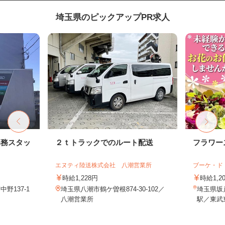
埼玉県のピックアップPR求人
事務スタッ
２ｔトラックでのルート配送
フラワー
エヌティ陸送株式会社 八潮営業所
ブーケ・ド
時給1,228円
時給1,2
野137-1
埼玉県八潮市鶴ケ曽根874-30-102／
埼玉県坂戸
八潮営業所
駅／東武