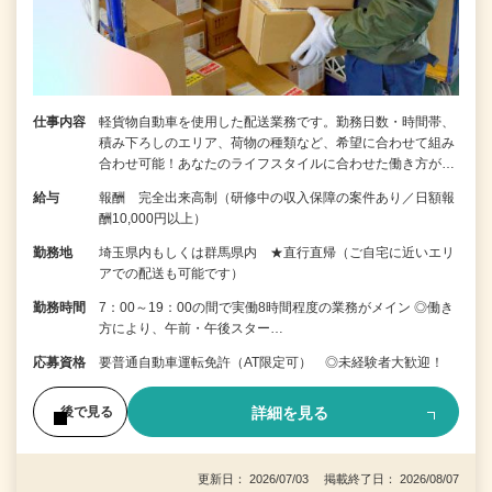
仕事内容
軽貨物自動車を使用した配送業務です。勤務日数・時間帯、
積み下ろしのエリア、荷物の種類など、希望に合わせて組み
合わせ可能！あなたのライフスタイルに合わせた働き方が…
給与
報酬 完全出来高制（研修中の収入保障の案件あり／日額報
酬10,000円以上）
勤務地
埼玉県内もしくは群馬県内 ★直行直帰（ご自宅に近いエリ
アでの配送も可能です）
勤務時間
7：00～19：00の間で実働8時間程度の業務がメイン ◎働き
方により、午前・午後スター…
応募資格
要普通自動車運転免許（AT限定可） ◎未経験者大歓迎！
詳細を見る
後で見る
更新日： 2026/07/03 掲載終了日： 2026/08/07