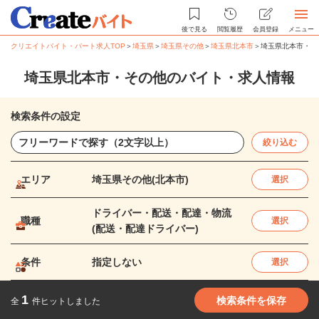
後で見る
閲覧履歴
会員登録
メニュー
クリエイトバイト・パート求人TOP
＞
埼玉県
＞
埼玉県その他
＞
埼玉県北本市
＞
埼玉県北本市・そ
埼玉県北本市・その他のバイト・求人情報
検索条件の設定
絞り込む
エリア
埼玉県その他(北本市)
選択
ドライバー・配送・配達・物流
職種
選択
(配送・配達ドライバー)
条件
指定しない
選択
1
検索条件を保存
全
件ヒットしました