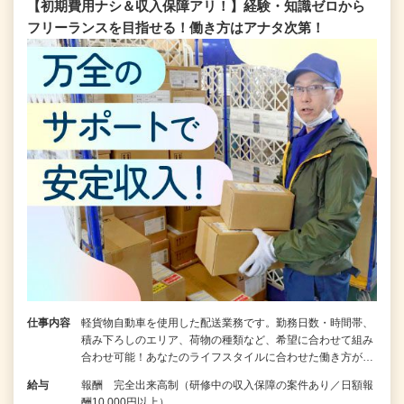
【初期費用ナシ＆収入保障アリ！】経験・知識ゼロから
フリーランスを目指せる！働き方はアナタ次第！
仕事内容
軽貨物自動車を使用した配送業務です。勤務日数・時間帯、
積み下ろしのエリア、荷物の種類など、希望に合わせて組み
合わせ可能！あなたのライフスタイルに合わせた働き方が…
給与
報酬 完全出来高制（研修中の収入保障の案件あり／日額報
酬10,000円以上）