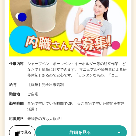
仕事内容
シャープペン・ボールペン・キーホルダー等の組立作業。ど
なたでも簡単に組立できます。 マニュアルや経験者による研
修体制もあるので安心です。「カンタンなもの」「コ…
給与
【報酬】完全出来高制
勤務地
ご自宅
勤務時間
自宅で空いている時間でOK ☆ご自宅で空いた時間を有効
活用！！
応募資格
未経験の方も大歓迎！
詳細を見る
後で見る