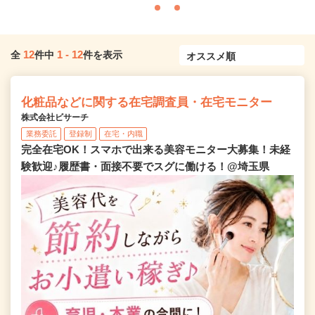
12
1
-
12
全
件中
件を表示
化粧品などに関する在宅調査員・在宅モニター
株式会社ビサーチ
業務委託
登録制
在宅・内職
完全在宅OK！スマホで出来る美容モニター大募集！未経
験歓迎♪履歴書・面接不要でスグに働ける！@埼玉県