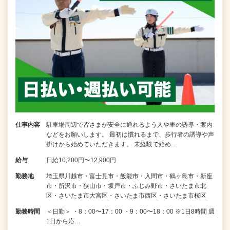
仕事内容
駐車場周辺で皆さまが安全に通れるよう人や車の誘導・案内
などをお願いします。 最初は慣れるまで、歩行者の誘導や声
掛けから始めていただきます。 未経験で始め…
給与
日給10,200円〜12,900円
勤務地
埼玉県川越市・富士見市・飯能市・入間市・鶴ヶ島市・新座
市・所沢市・狭山市・坂戸市・ふじみ野市・さいたま市北
区・さいたま市大宮区・さいたま市西区・さいたま市桜区
勤務時間
＜日勤＞ ・8：00〜17：00 ・9：00〜18：00 ※1日8時間 週
1日から応…