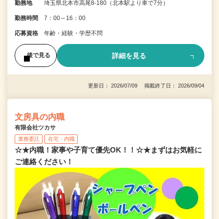
勤務地
埼玉県北本市高尾8-180（北本駅より車で7分）
勤務時間
7：00～16：00
応募資格
年齢・経験・学歴不問
詳細を見る
後で見る
更新日： 2026/07/09 掲載終了日： 2026/09/04
文房具の内職
有限会社ツカサ
業務委託
在宅・内職
☆★内職！家事や子育て優先OK！！☆★まずはお気軽に
ご連絡ください！