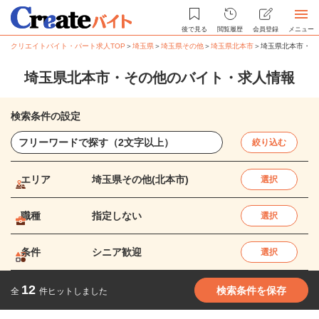
後で見る
閲覧履歴
会員登録
メニュー
クリエイトバイト・パート求人TOP
＞
埼玉県
＞
埼玉県その他
＞
埼玉県北本市
＞
埼玉県北本市・そ
埼玉県北本市・その他のバイト・求人情報
検索条件の設定
絞り込む
エリア
埼玉県その他(北本市)
選択
職種
指定しない
選択
条件
シニア歓迎
選択
12
検索条件を保存
全
件ヒットしました