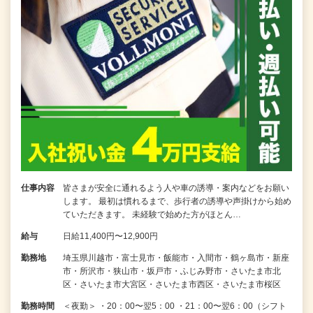
仕事内容
皆さまが安全に通れるよう人や車の誘導・案内などをお願い
します。 最初は慣れるまで、歩行者の誘導や声掛けから始め
ていただきます。 未経験で始めた方がほとん…
給与
日給11,400円〜12,900円
勤務地
埼玉県川越市・富士見市・飯能市・入間市・鶴ヶ島市・新座
市・所沢市・狭山市・坂戸市・ふじみ野市・さいたま市北
区・さいたま市大宮区・さいたま市西区・さいたま市桜区
勤務時間
＜夜勤＞ ・20：00〜翌5：00 ・21：00〜翌6：00（シフト