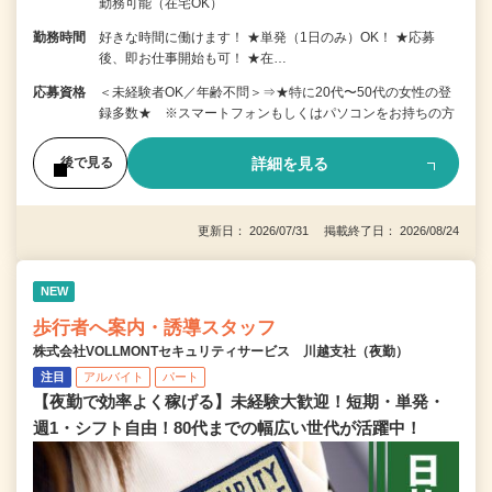
勤務可能（在宅OK）
勤務時間
好きな時間に働けます！ ★単発（1日のみ）OK！ ★応募
後、即お仕事開始も可！ ★在…
応募資格
＜未経験者OK／年齢不問＞⇒★特に20代〜50代の女性の登
録多数★ ※スマートフォンもしくはパソコンをお持ちの方
詳細を見る
後で見る
更新日： 2026/07/31 掲載終了日： 2026/08/24
NEW
歩行者へ案内・誘導スタッフ
株式会社VOLLMONTセキュリティサービス 川越支社（夜勤）
注目
アルバイト
パート
【夜勤で効率よく稼げる】未経験大歓迎！短期・単発・
週1・シフト自由！80代までの幅広い世代が活躍中！