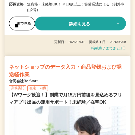
応募資格
無資格・未経験OK！ ※18歳以上：警備業法による（例外事
由2号）
詳細を見る
後で見る
更新日： 2026/07/31 掲載終了日： 2026/08/08
掲載終了まであと1日
ネットショップのデータ入力・商品登録および発
送軽作業
合同会社Re Start
業務委託
在宅・内職
【Wワーク歓迎！】副業で月15万円前後を見込めるフリ
マアプリ出品の運用サポート！未経験／在宅OK