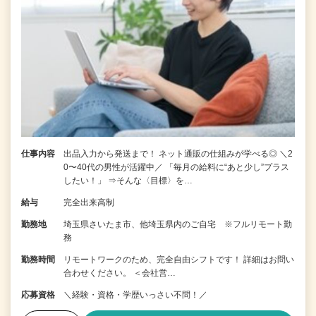
仕事内容
出品入力から発送まで！ ネット通販の仕組みが学べる◎ ＼2
0〜40代の男性が活躍中／ 「毎月の給料に“あと少し”プラス
したい！」 ⇒そんな〈目標〉を…
給与
完全出来高制
勤務地
埼玉県さいたま市、他埼玉県内のご自宅 ※フルリモート勤
務
勤務時間
リモートワークのため、完全自由シフトです！ 詳細はお問い
合わせください。 ＜会社営…
応募資格
＼経験・資格・学歴いっさい不問！／