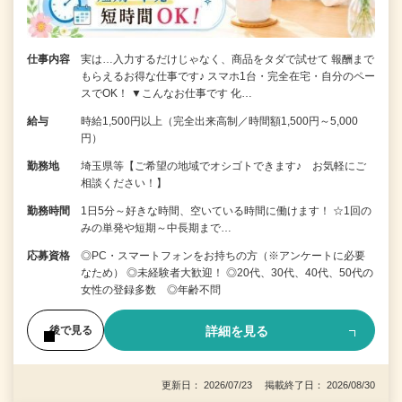
仕事内容
実は…入力するだけじゃなく、商品をタダで試せて 報酬まで
もらえるお得な仕事です♪ スマホ1台・完全在宅・自分のペー
スでOK！ ▼こんなお仕事です 化…
給与
時給1,500円以上（完全出来高制／時間額1,500円～5,000
円）
勤務地
埼玉県等【ご希望の地域でオシゴトできます♪ お気軽にご
相談ください！】
勤務時間
1日5分～好きな時間、空いている時間に働けます！ ☆1回の
みの単発や短期～中長期まで…
応募資格
◎PC・スマートフォンをお持ちの方（※アンケートに必要
なため） ◎未経験者大歓迎！ ◎20代、30代、40代、50代の
女性の登録多数 ◎年齢不問
詳細を見る
後で見る
更新日： 2026/07/23 掲載終了日： 2026/08/30