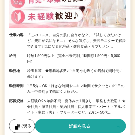
仕事内容
「このコスメ、自分の肌に合うかな？」「試してみたいけ
ど、費用が気になる…」 そんな気持ち、美容モニターで解決
できます♪ 気になる化粧品・健康食品・サプリメン…
給与
時給1,500円以上（完全出来高制／時間額1,500円～5,000
円）
勤務地
埼玉県等 ◆勤務地多数♪ご自宅やお近くの店舗で間時間に
働けます♪
勤務時間
1日5分～OK！好きな時間やスキマ時間でサクッと♪ ☆1日の
み～中長期まで幅広く大歓迎♪…
応募資格
未経験OK＆年齢不問！夏休みの1回きり・単発も大歓迎！ ★
会社員・派遣社員・契約社員・個人事業主・パート・アルバ
イト・主婦（夫）・フリーターなど、20代～50代…
詳細を見る
後で見る