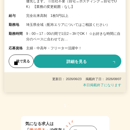
優先します。 ☆出社不要（自宅→ポスティング→自宅でO
K） 【業務の変更範囲：なし】
給与
完全出来高制 1枚5円以上
勤務地
埼玉県全域（配布エリアについてはご相談ください）
勤務時間
9：00～17：00の間で1日2～3hでOK！ ☆お好きな時間に自
分のペースに合わせてお…
応募資格
主婦・中高年・フリーター活躍中！
詳細を見る
後で見る
更新日： 2026/06/23 掲載終了日： 2026/08/07
本日掲載終了になります
1
気になる求人は
「
後で見る
」で保存！