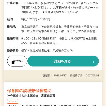
仕事内容
「100年企業」きものやまとグループの 振袖・袴のレンタル
専門店『KIMONO＆』。 お客様が振袖・袴を選ぶサポートを
お願いします。 ★店舗や周辺エリアで行われ…
給与
時給1,230円～1,500円
勤務地
東京都渋谷区、神奈川県横浜市、千葉県船橋市・千葉市・柏
市、埼玉県大宮市の店舗ほか・都下周辺エリアの催事会場
勤務時間
9：00～18：00(実働8時間) ※日により相談可能 ★土日祝
のみ（催事開催の時期限定）…
応募資格
接客・販売経験者歓迎／未経験の方もOK
詳細を見る
後で見る
更新日： 2026/03/27 掲載終了日： 2027/03/05
保育園の調理兼保育補助
社会福祉法人北本福祉会 高尾保育園
パート