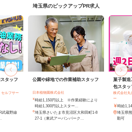
埼玉県のピックアップPR求人
備スタッフ
公園や緑地での作業補助スタッフ
菓子製造
包スタッ
日本植物園株式会社
 セルフサー
株式会社丸
ー
時給1,150円以上 ※作業経験により
時給1,300円以上スター...
時給1,1
JR武蔵野線
埼玉県さいたま市見沼区大和田町1-8
埼玉県熊
.
27-1（東武アーバンパーク...
勤可