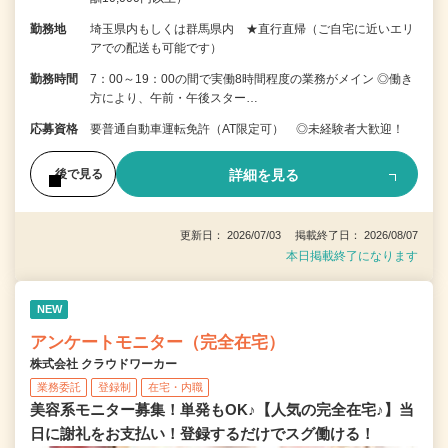
勤務地
埼玉県内もしくは群馬県内 ★直行直帰（ご自宅に近いエリ
アでの配送も可能です）
勤務時間
7：00～19：00の間で実働8時間程度の業務がメイン ◎働き
方により、午前・午後スター…
応募資格
要普通自動車運転免許（AT限定可） ◎未経験者大歓迎！
詳細を見る
後で見る
更新日： 2026/07/03 掲載終了日： 2026/08/07
本日掲載終了になります
NEW
アンケートモニター（完全在宅）
株式会社 クラウドワーカー
業務委託
登録制
在宅・内職
美容系モニター募集！単発もOK♪【人気の完全在宅♪】当
日に謝礼をお支払い！登録するだけでスグ働ける！