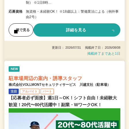
制） ※1日8時…
応募資格
無資格・未経験OK！ ※18歳以上：警備業法による（例外事
由2号）
詳細を見る
後で見る
更新日： 2026/07/31 掲載終了日： 2026/08/08
掲載終了まであと1日
NEW
駐車場周辺の案内・誘導スタッフ
株式会社VOLLMONTセキュリティサービス 川越支社（駐車場）
注目
アルバイト
パート
【応募者必ず面接】週1日～OK！シフト自由！未経験大
歓迎！20代〜80代活躍中！副業・WワークOK！