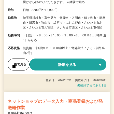
掛けから始めていただきます。 未経験で始め…
給与
日給10,200円〜12,900円
勤務地
埼玉県川越市・富士見市・飯能市・入間市・鶴ヶ島市・新座
市・所沢市・狭山市・坂戸市・ふじみ野市・さいたま市北
区・さいたま市大宮区・さいたま市西区・さいたま市桜区
勤務時間
＜日勤＞ ・8：00〜17：00 ・9：00〜18：00 ※1日8時間 週
1日から応…
応募資格
無資格・未経験OK！ ※18歳以上：警備業法による（例外事
由2号）
詳細を見る
後で見る
更新日： 2026/07/31 掲載終了日： 2026/08/08
掲載終了まであと1日
ネットショップのデータ入力・商品登録および発
送軽作業
合同会社Re Start