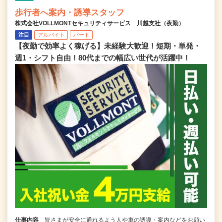
歩行者へ案内・誘導スタッフ
株式会社VOLLMONTセキュリティサービス 川越支社（夜勤）
注目
アルバイト
パート
【夜勤で効率よく稼げる】未経験大歓迎！短期・単発・
週1・シフト自由！80代までの幅広い世代が活躍中！
仕事内容
皆さまが安全に通れるよう人や車の誘導・案内などをお願い