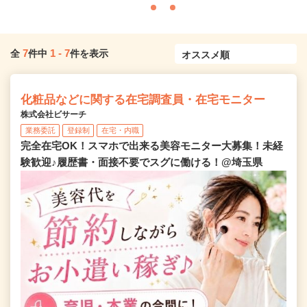
7
1
-
7
全
件中
件を表示
化粧品などに関する在宅調査員・在宅モニター
株式会社ビサーチ
業務委託
登録制
在宅・内職
完全在宅OK！スマホで出来る美容モニター大募集！未経
験歓迎♪履歴書・面接不要でスグに働ける！@埼玉県