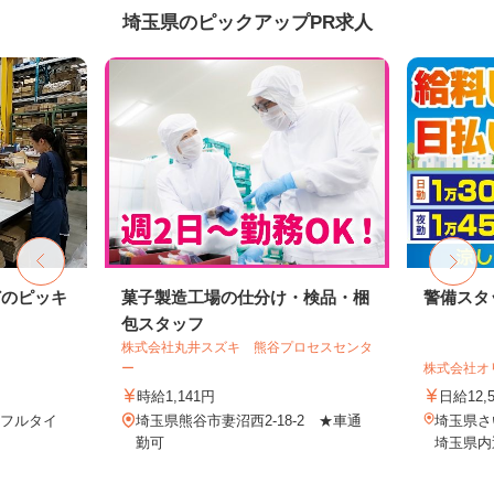
埼玉県のピックアップPR求人
どのピッキ
菓子製造工場の仕分け・検品・梱
警備スタ
包スタッフ
株式会社丸井スズキ 熊谷プロセスセンタ
ー
株式会社オ
時給1,141円
日給12,
※フルタイ
埼玉県熊谷市妻沼西2-18-2 ★車通
埼玉県
勤可
埼玉県内