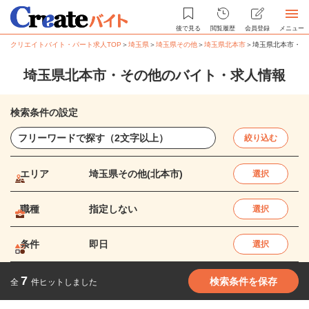
後で見る
閲覧履歴
会員登録
メニュー
クリエイトバイト・パート求人TOP
＞
埼玉県
＞
埼玉県その他
＞
埼玉県北本市
＞
埼玉県北本市・そ
埼玉県北本市・その他のバイト・求人情報
検索条件の設定
絞り込む
エリア
埼玉県その他(北本市)
選択
職種
指定しない
選択
条件
即日
選択
7
検索条件を保存
全
件ヒットしました