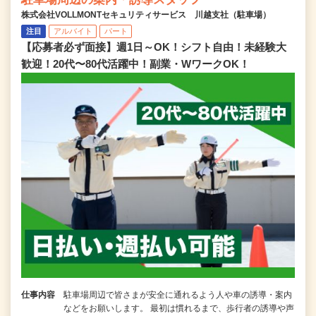
株式会社VOLLMONTセキュリティサービス 川越支社（駐車場）
注目
アルバイト
パート
【応募者必ず面接】週1日～OK！シフト自由！未経験大
歓迎！20代〜80代活躍中！副業・WワークOK！
仕事内容
駐車場周辺で皆さまが安全に通れるよう人や車の誘導・案内
などをお願いします。 最初は慣れるまで、歩行者の誘導や声