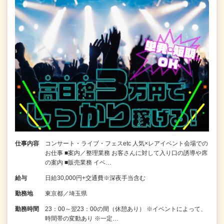
仕事内容
コンサート・ライブ・フェスetc 人気×レアイベント会場での
お仕事 ■案内／整理業務 お客さんに対して入り口の誘導や席
の案内 ■販売業務 イベ…
給与
日給30,000円+交通費※深夜手当含む
勤務地
東京都／埼玉県
勤務時間
23：00～翌23：00の間（休憩あり） ※イベントによって、
時間帯の変動あり ※一定…