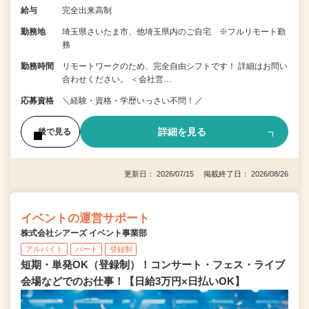
給与
完全出来高制
勤務地
埼玉県さいたま市、他埼玉県内のご自宅 ※フルリモート勤
務
勤務時間
リモートワークのため、完全自由シフトです！ 詳細はお問い
合わせください。 ＜会社営…
応募資格
＼経験・資格・学歴いっさい不問！／
詳細を見る
後で見る
更新日： 2026/07/15 掲載終了日： 2026/08/26
イベントの運営サポート
株式会社シアーズ イベント事業部
アルバイト
パート
登録制
短期・単発OK（登録制）！コンサート・フェス・ライブ
会場などでのお仕事！【日給3万円×日払いOK】