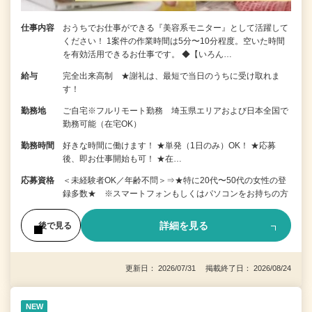
仕事内容
おうちでお仕事ができる『美容系モニター』として活躍して
ください！ 1案件の作業時間は5分〜10分程度。空いた時間
を有効活用できるお仕事です。 ◆【いろん…
給与
完全出来高制 ★謝礼は、最短で当日のうちに受け取れま
す！
勤務地
ご自宅※フルリモート勤務 埼玉県エリアおよび日本全国で
勤務可能（在宅OK）
勤務時間
好きな時間に働けます！ ★単発（1日のみ）OK！ ★応募
後、即お仕事開始も可！ ★在…
応募資格
＜未経験者OK／年齢不問＞⇒★特に20代〜50代の女性の登
録多数★ ※スマートフォンもしくはパソコンをお持ちの方
詳細を見る
後で見る
更新日： 2026/07/31 掲載終了日： 2026/08/24
NEW