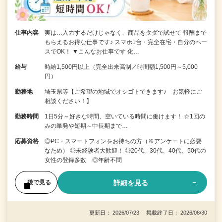
仕事内容
実は…入力するだけじゃなく、商品をタダで試せて 報酬まで
もらえるお得な仕事です♪ スマホ1台・完全在宅・自分のペー
スでOK！ ▼こんなお仕事です 化…
給与
時給1,500円以上（完全出来高制／時間額1,500円～5,000
円）
勤務地
埼玉県等【ご希望の地域でオシゴトできます♪ お気軽にご
相談ください！】
勤務時間
1日5分～好きな時間、空いている時間に働けます！ ☆1回の
みの単発や短期～中長期まで…
応募資格
◎PC・スマートフォンをお持ちの方（※アンケートに必要
なため） ◎未経験者大歓迎！ ◎20代、30代、40代、50代の
女性の登録多数 ◎年齢不問
詳細を見る
後で見る
更新日： 2026/07/23 掲載終了日： 2026/08/30