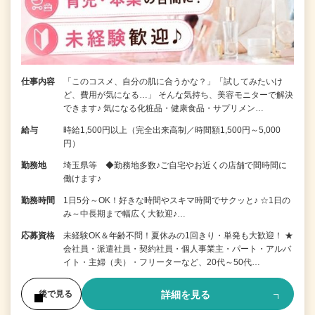
仕事内容
「このコスメ、自分の肌に合うかな？」「試してみたいけ
ど、費用が気になる…」 そんな気持ち、美容モニターで解決
できます♪ 気になる化粧品・健康食品・サプリメン…
給与
時給1,500円以上（完全出来高制／時間額1,500円～5,000
円）
勤務地
埼玉県等 ◆勤務地多数♪ご自宅やお近くの店舗で間時間に
働けます♪
勤務時間
1日5分～OK！好きな時間やスキマ時間でサクッと♪ ☆1日の
み～中長期まで幅広く大歓迎♪…
応募資格
未経験OK＆年齢不問！夏休みの1回きり・単発も大歓迎！ ★
会社員・派遣社員・契約社員・個人事業主・パート・アルバ
イト・主婦（夫）・フリーターなど、20代～50代…
詳細を見る
後で見る