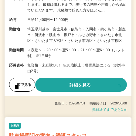
します。 最初は慣れるまで、歩行者の誘導や声掛けから始め
ていただきます。 未経験で始めた方がほとん…
給与
日給11,400円〜12,900円
勤務地
埼玉県川越市・富士見市・飯能市・入間市・鶴ヶ島市・新座
市・所沢市・狭山市・坂戸市・ふじみ野市・さいたま市北
区・さいたま市大宮区・さいたま市西区・さいたま市桜区
勤務時間
＜夜勤＞ ・20：00〜翌5：00 ・21：00〜翌6：00（シフト
制） ※1日8時…
応募資格
無資格・未経験OK！ ※18歳以上：警備業法による（例外事
由2号）
詳細を見る
後で見る
更新日： 2026/07/31 掲載終了日： 2026/08/08
掲載終了まであと1日
NEW
駐車場周辺の案内・誘導スタッフ