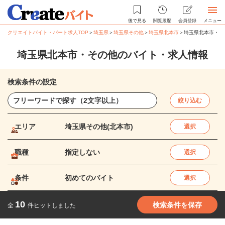
後で見る
閲覧履歴
会員登録
メニュー
クリエイトバイト・パート求人TOP
＞
埼玉県
＞
埼玉県その他
＞
埼玉県北本市
＞
埼玉県北本市・そ
埼玉県北本市・その他のバイト・求人情報
検索条件の設定
絞り込む
エリア
埼玉県その他(北本市)
選択
職種
指定しない
選択
条件
初めてのバイト
選択
10
検索条件を保存
全
件ヒットしました