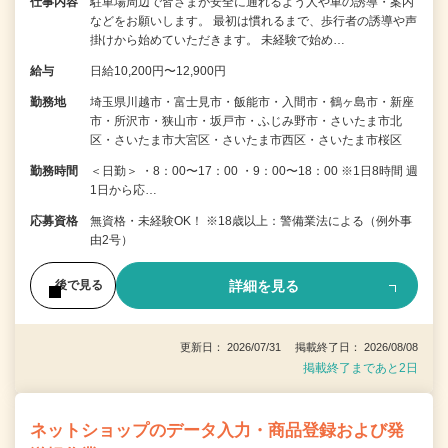
仕事内容
駐車場周辺で皆さまが安全に通れるよう人や車の誘導・案内
などをお願いします。 最初は慣れるまで、歩行者の誘導や声
掛けから始めていただきます。 未経験で始め…
給与
日給10,200円〜12,900円
勤務地
埼玉県川越市・富士見市・飯能市・入間市・鶴ヶ島市・新座
市・所沢市・狭山市・坂戸市・ふじみ野市・さいたま市北
区・さいたま市大宮区・さいたま市西区・さいたま市桜区
勤務時間
＜日勤＞ ・8：00〜17：00 ・9：00〜18：00 ※1日8時間 週
1日から応…
応募資格
無資格・未経験OK！ ※18歳以上：警備業法による（例外事
由2号）
詳細を見る
後で見る
更新日： 2026/07/31 掲載終了日： 2026/08/08
掲載終了まであと2日
ネットショップのデータ入力・商品登録および発