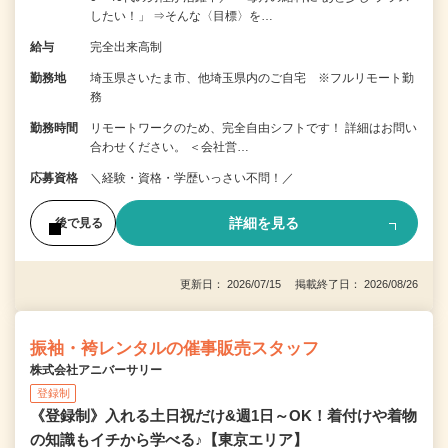
したい！」 ⇒そんな〈目標〉を…
給与
完全出来高制
勤務地
埼玉県さいたま市、他埼玉県内のご自宅 ※フルリモート勤
務
勤務時間
リモートワークのため、完全自由シフトです！ 詳細はお問い
合わせください。 ＜会社営…
応募資格
＼経験・資格・学歴いっさい不問！／
詳細を見る
後で見る
更新日： 2026/07/15 掲載終了日： 2026/08/26
振袖・袴レンタルの催事販売スタッフ
株式会社アニバーサリー
登録制
《登録制》入れる土日祝だけ&週1日～OK！着付けや着物
の知識もイチから学べる♪【東京エリア】