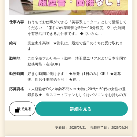
仕事内容
おうちでお仕事ができる『美容系モニター』として活躍して
ください！ 1案件の作業時間は5分〜10分程度。空いた時間
を有効活用できるお仕事です。 ◆【いろん…
給与
完全出来高制 ★謝礼は、最短で当日のうちに受け取れま
す！
勤務地
ご自宅※フルリモート勤務 埼玉県エリアおよび日本全国で
勤務可能（在宅OK）
勤務時間
好きな時間に働けます！ ★単発（1日のみ）OK！ ★応募
後、即お仕事開始も可！ ★在…
応募資格
＜未経験者OK／年齢不問＞⇒★特に20代〜50代の女性の登
録多数★ ※スマートフォンもしくはパソコンをお持ちの方
詳細を見る
後で見る
更新日： 2026/07/31 掲載終了日： 2026/08/24