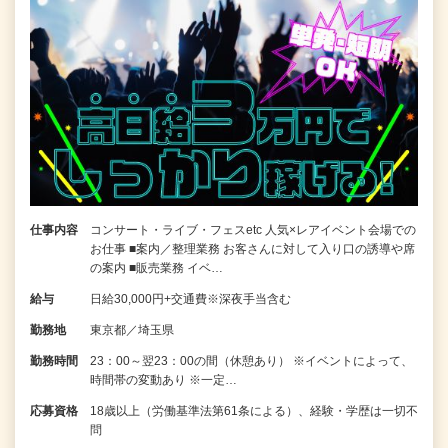
仕事内容
コンサート・ライブ・フェスetc 人気×レアイベント会場での
お仕事 ■案内／整理業務 お客さんに対して入り口の誘導や席
の案内 ■販売業務 イベ…
給与
日給30,000円+交通費※深夜手当含む
勤務地
東京都／埼玉県
勤務時間
23：00～翌23：00の間（休憩あり） ※イベントによって、
時間帯の変動あり ※一定…
応募資格
18歳以上（労働基準法第61条による）、経験・学歴は一切不
問