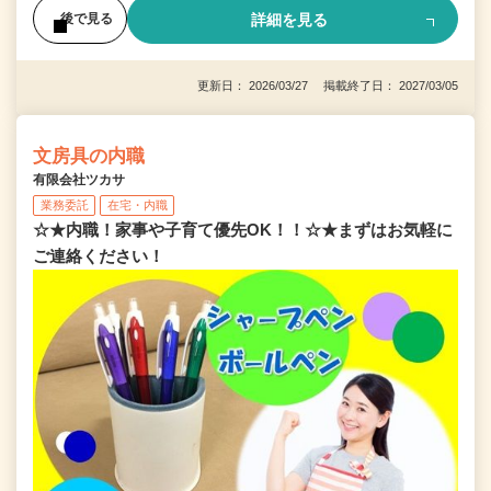
詳細を見る
後で見る
更新日： 2026/03/27 掲載終了日： 2027/03/05
文房具の内職
有限会社ツカサ
業務委託
在宅・内職
☆★内職！家事や子育て優先OK！！☆★まずはお気軽に
ご連絡ください！