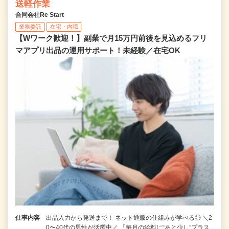
送軽作業
合同会社Re Start
業務委託
在宅・内職
【Wワーク歓迎！】副業で月15万円前後を見込めるフリ
マアプリ出品の運用サポート！未経験／在宅OK
仕事内容
出品入力から発送まで！ ネット通販の仕組みが学べる◎ ＼2
0〜40代の男性が活躍中／ 「毎月の給料に“あと少し”プラス