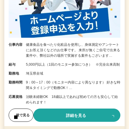
仕事内容
健康食品を食べたり化粧品を使用し、身体測定やアンケート
にお答え頂くなどのお仕事です。 来所が無くご自宅で出来る
案件や、弊社以外の場所で実施する案件もございます…
給与
5,000円以上（1回のモニター参加につき） ※完全出来高制
勤務地
埼玉県全域
勤務時間
9：00～17：00（モニター内容により異なります） 好きな時
間＆タイミングで勤務OK！…
応募資格
治験未経験OK 18歳以上であれば初めての方も安心して始
められます！
詳細を見る
後で見る