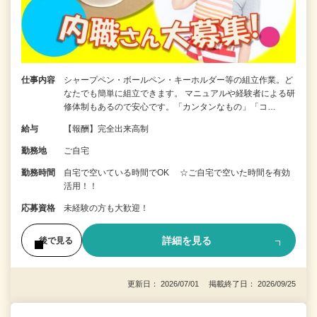
仕事内容
シャープペン・ボールペン・キーホルダー等の組立作業。ど
なたでも簡単に組立できます。 マニュアルや経験者による研
修体制もあるので安心です。「カンタンなもの」「コ…
給与
【報酬】完全出来高制
勤務地
ご自宅
勤務時間
自宅で空いている時間でOK ☆ご自宅で空いた時間を有効
活用！！
応募資格
未経験の方も大歓迎！
詳細を見る
後で見る
更新日： 2026/07/01 掲載終了日： 2026/09/25