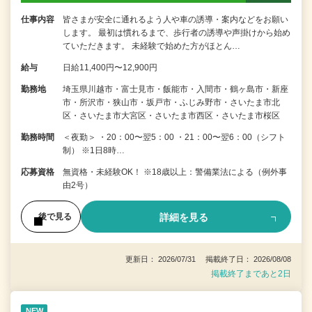
仕事内容
皆さまが安全に通れるよう人や車の誘導・案内などをお願い
します。 最初は慣れるまで、歩行者の誘導や声掛けから始め
ていただきます。 未経験で始めた方がほとん…
給与
日給11,400円〜12,900円
勤務地
埼玉県川越市・富士見市・飯能市・入間市・鶴ヶ島市・新座
市・所沢市・狭山市・坂戸市・ふじみ野市・さいたま市北
区・さいたま市大宮区・さいたま市西区・さいたま市桜区
勤務時間
＜夜勤＞ ・20：00〜翌5：00 ・21：00〜翌6：00（シフト
制） ※1日8時…
応募資格
無資格・未経験OK！ ※18歳以上：警備業法による（例外事
由2号）
詳細を見る
後で見る
更新日： 2026/07/31 掲載終了日： 2026/08/08
掲載終了まであと2日
NEW