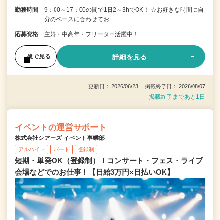
勤務時間
9：00～17：00の間で1日2～3hでOK！ ☆お好きな時間に自
分のペースに合わせてお…
応募資格
主婦・中高年・フリーター活躍中！
詳細を見る
後で見る
更新日： 2026/06/23 掲載終了日： 2026/08/07
掲載終了まであと1日
イベントの運営サポート
株式会社シアーズ イベント事業部
アルバイト
パート
登録制
短期・単発OK（登録制）！コンサート・フェス・ライブ
会場などでのお仕事！【日給3万円×日払いOK】