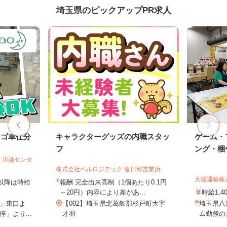
埼玉県のピックアップPR求人
カゴ車仕分
キャラクターグッズの内職スタッ
ゲーム・
フ
ング・梱包
 川越センタ
株式会社ベルロジテック 春日部営業所
大徳運輸株
時以降は時給
報酬 完全出来高制（1個あたり0.1円
～20円）内容により差があ...
時給1,4
」東口よ
【002】埼玉県北葛飾郡杉戸町大字
埼玉県八
」より...
才羽
ム勤務の