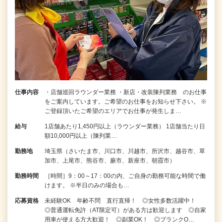
仕事内容
・店舗巡回ラウンダー業務 ・新店・改装陳列業務 のお仕事
をご案内しています。ご希望のお仕事をお知らせ下さい。 ※
ご登録頂いたご希望のエリアでお仕事が発生しま…
給与
1店舗あたり1,450円以上（ラウンダー業務） 1店舗当たり日
額10,000円以上（陳列業…
勤務地
埼玉県（さいたま市、川口市、川越市、所沢市、越谷市、草
加市、上尾市、熊谷市、蕨市、新座市、朝霞市）
勤務時間
［時間］9：00～17：00の内、ご自身の勤務可能な時間で働
けます。 ※半日のみの場合も…
応募資格
未経験OK 年齢不問 直行直帰！ ◎女性多数活躍中！
◎普通運転免許（AT限定可）がある方は歓迎します ◎自家
用車が使える方大歓迎！ ◎副業OK！ ◎ブランクO…