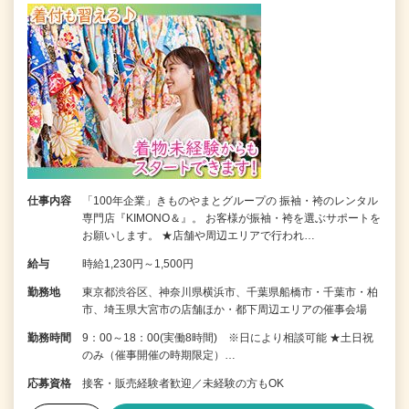
仕事内容
「100年企業」きものやまとグループの 振袖・袴のレンタル
専門店『KIMONO＆』。 お客様が振袖・袴を選ぶサポートを
お願いします。 ★店舗や周辺エリアで行われ…
給与
時給1,230円～1,500円
勤務地
東京都渋谷区、神奈川県横浜市、千葉県船橋市・千葉市・柏
市、埼玉県大宮市の店舗ほか・都下周辺エリアの催事会場
勤務時間
9：00～18：00(実働8時間) ※日により相談可能 ★土日祝
のみ（催事開催の時期限定）…
応募資格
接客・販売経験者歓迎／未経験の方もOK