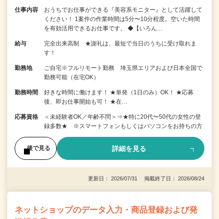
仕事内容
おうちでお仕事ができる『美容系モニター』として活躍して
ください！ 1案件の作業時間は5分〜10分程度。空いた時間
を有効活用できるお仕事です。 ◆【いろん…
給与
完全出来高制 ★謝礼は、最短で当日のうちに受け取れま
す！
勤務地
ご自宅※フルリモート勤務 埼玉県エリアおよび日本全国で
勤務可能（在宅OK）
勤務時間
好きな時間に働けます！ ★単発（1日のみ）OK！ ★応募
後、即お仕事開始も可！ ★在…
応募資格
＜未経験者OK／年齢不問＞⇒★特に20代〜50代の女性の登
録多数★ ※スマートフォンもしくはパソコンをお持ちの方
詳細を見る
後で見る
更新日： 2026/07/31 掲載終了日： 2026/08/24
ネットショップのデータ入力・商品登録および発