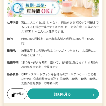
仕事内容
実は…入力するだけじゃなく、商品をタダで試せて 報酬まで
もらえるお得な仕事です♪ スマホ1台・完全在宅・自分のペー
スでOK！ ▼こんなお仕事です 化…
給与
時給1,500円以上（完全出来高制／時間額1,500円～5,000
円）
勤務地
埼玉県等【ご希望の地域でオシゴトできます♪ お気軽にご
相談ください！】
勤務時間
1日5分～好きな時間、空いている時間に働けます！ ☆1回の
みの単発や短期～中長期まで…
応募資格
◎PC・スマートフォンをお持ちの方（※アンケートに必要
なため） ◎未経験者大歓迎！ ◎20代、30代、40代、50代の
女性の登録多数 ◎年齢不問
詳細を見る
後で見る