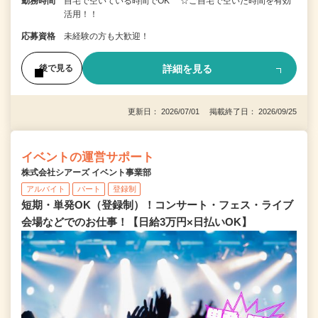
勤務時間
自宅で空いている時間でOK ☆ご自宅で空いた時間を有効
活用！！
応募資格
未経験の方も大歓迎！
詳細を見る
後で見る
更新日： 2026/07/01 掲載終了日： 2026/09/25
イベントの運営サポート
株式会社シアーズ イベント事業部
アルバイト
パート
登録制
短期・単発OK（登録制）！コンサート・フェス・ライブ
会場などでのお仕事！【日給3万円×日払いOK】