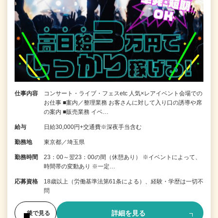
仕事内容
コンサート・ライブ・フェスetc 人気×レアイベント会場での
お仕事 ■案内／整理業務 お客さんに対して入り口の誘導や席
の案内 ■販売業務 イベ…
給与
日給30,000円+交通費※深夜手当含む
勤務地
東京都／埼玉県
勤務時間
23：00～翌23：00の間（休憩あり） ※イベントによって、
時間帯の変動あり ※一定…
応募資格
18歳以上（労働基準法第61条による）、経験・学歴は一切不
問
詳細を見る
後で見る