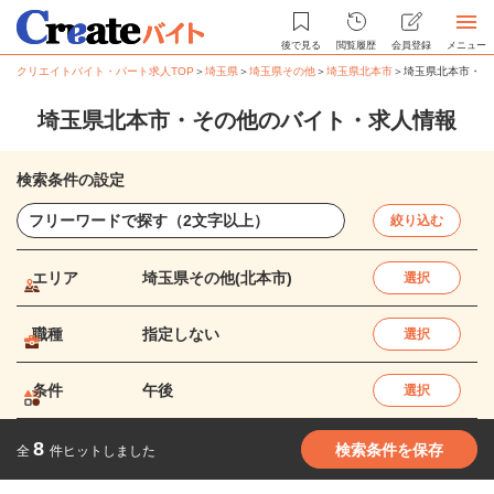
後で見る
閲覧履歴
会員登録
メニュー
クリエイトバイト・パート求人TOP
＞
埼玉県
＞
埼玉県その他
＞
埼玉県北本市
＞
埼玉県北本市・そ
埼玉県北本市・その他のバイト・求人情報
検索条件の設定
絞り込む
エリア
埼玉県その他(北本市)
選択
職種
指定しない
選択
条件
午後
選択
8
検索条件を保存
全
件ヒットしました