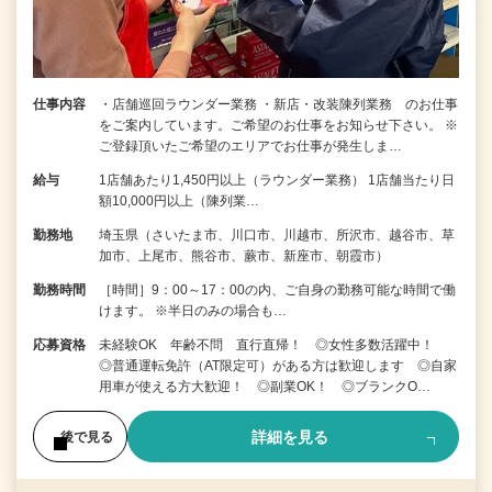
仕事内容
・店舗巡回ラウンダー業務 ・新店・改装陳列業務 のお仕事
をご案内しています。ご希望のお仕事をお知らせ下さい。 ※
ご登録頂いたご希望のエリアでお仕事が発生しま…
給与
1店舗あたり1,450円以上（ラウンダー業務） 1店舗当たり日
額10,000円以上（陳列業…
勤務地
埼玉県（さいたま市、川口市、川越市、所沢市、越谷市、草
加市、上尾市、熊谷市、蕨市、新座市、朝霞市）
勤務時間
［時間］9：00～17：00の内、ご自身の勤務可能な時間で働
けます。 ※半日のみの場合も…
応募資格
未経験OK 年齢不問 直行直帰！ ◎女性多数活躍中！
◎普通運転免許（AT限定可）がある方は歓迎します ◎自家
用車が使える方大歓迎！ ◎副業OK！ ◎ブランクO…
詳細を見る
後で見る