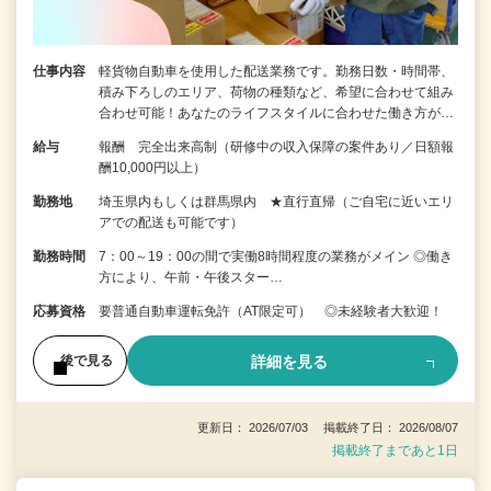
仕事内容
軽貨物自動車を使用した配送業務です。勤務日数・時間帯、
積み下ろしのエリア、荷物の種類など、希望に合わせて組み
合わせ可能！あなたのライフスタイルに合わせた働き方が…
給与
報酬 完全出来高制（研修中の収入保障の案件あり／日額報
酬10,000円以上）
勤務地
埼玉県内もしくは群馬県内 ★直行直帰（ご自宅に近いエリ
アでの配送も可能です）
勤務時間
7：00～19：00の間で実働8時間程度の業務がメイン ◎働き
方により、午前・午後スター…
応募資格
要普通自動車運転免許（AT限定可） ◎未経験者大歓迎！
詳細を見る
後で見る
更新日： 2026/07/03 掲載終了日： 2026/08/07
掲載終了まであと1日