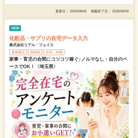
更新日： 2026/08/05 掲載終了日： 2026/08/30
NEW
化粧品・サプリの在宅データ入力
株式会社リアル・フェイス
業務委託
登録制
在宅・内職
家事・育児の合間にコツコツ稼ぐ♪ノルマなし・自分のペ
ースでOK！〈埼玉県〉