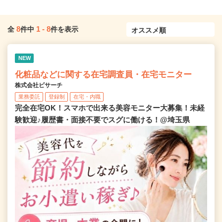
8
1
-
8
全
件中
件を表示
NEW
化粧品などに関する在宅調査員・在宅モニター
株式会社ビサーチ
業務委託
登録制
在宅・内職
完全在宅OK！スマホで出来る美容モニター大募集！未経
験歓迎♪履歴書・面接不要でスグに働ける！@埼玉県