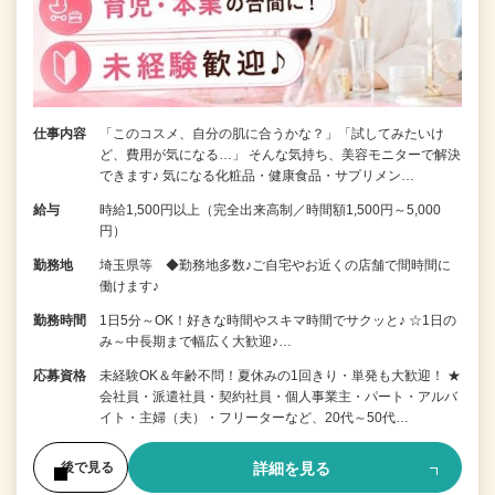
仕事内容
「このコスメ、自分の肌に合うかな？」「試してみたいけ
ど、費用が気になる…」 そんな気持ち、美容モニターで解決
できます♪ 気になる化粧品・健康食品・サプリメン…
給与
時給1,500円以上（完全出来高制／時間額1,500円～5,000
円）
勤務地
埼玉県等 ◆勤務地多数♪ご自宅やお近くの店舗で間時間に
働けます♪
勤務時間
1日5分～OK！好きな時間やスキマ時間でサクッと♪ ☆1日の
み～中長期まで幅広く大歓迎♪…
応募資格
未経験OK＆年齢不問！夏休みの1回きり・単発も大歓迎！ ★
会社員・派遣社員・契約社員・個人事業主・パート・アルバ
イト・主婦（夫）・フリーターなど、20代～50代…
詳細を見る
後で見る