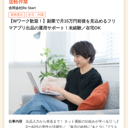
送軽作業
合同会社Re Start
業務委託
在宅・内職
【Wワーク歓迎！】副業で月15万円前後を見込めるフリ
マアプリ出品の運用サポート！未経験／在宅OK
仕事内容
出品入力から発送まで！ ネット通販の仕組みが学べる◎ ＼2
0〜40代の男性が活躍中／ 「毎月の給料に“あと少し”プラス