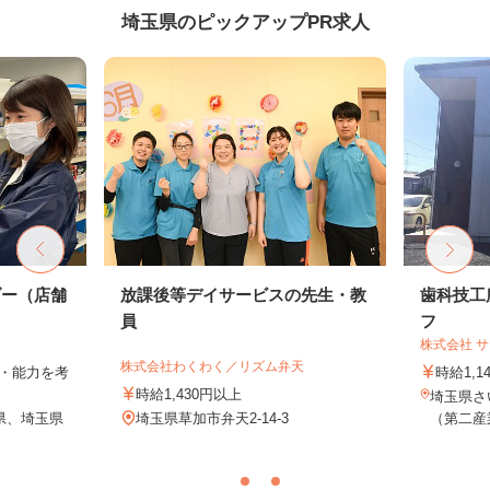
埼玉県のピックアップPR求人
ダー（店舗
放課後等デイサービスの先生・教
歯科技工
員
フ
株式会社 
株式会社わくわく／リズム弁天
験・能力を考
時給1,1
時給1,430円以上
埼玉県さ
県、埼玉県
埼玉県草加市弁天2-14-3
（第二産