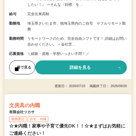
したい！」 ⇒そんな〈目標〉を…
給与
完全出来高制
勤務地
埼玉県さいたま市、他埼玉県内のご自宅 ※フルリモート勤
務
勤務時間
リモートワークのため、完全自由シフトです！ 詳細はお問い
合わせください。 ＜会社営…
応募資格
＼経験・資格・学歴いっさい不問！／
詳細を見る
後で見る
更新日： 2026/07/15 掲載終了日： 2026/08/26
文房具の内職
有限会社ツカサ
業務委託
在宅・内職
☆★内職！家事や子育て優先OK！！☆★まずはお気軽に
ご連絡ください！