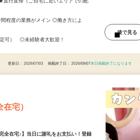
 ★直行直帰（ご自宅に近いエリアでの配
働8時間程度の業務がメイン ◎働き方によ
後で見
限定可） ◎未経験者大歓迎！
更新日： 2026/07/03 掲載終了日： 2026/08/07
本日掲載終了になります
全在宅）