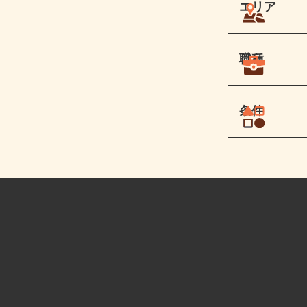
エリア
職種
条件