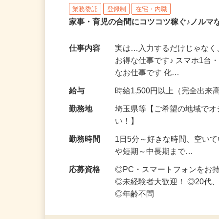
株式会社リアル・フェイス
業務委託
登録制
在宅・内職
家事・育児の合間にコツコツ稼ぐ♪ノルマ
仕事内容
実は…入力するだけじゃなく
お得な仕事です♪ スマホ1台
なお仕事です 化…
給与
時給1,500円以上（完全出来高
勤務地
埼玉県等【ご希望の地域でオ
い！】
勤務時間
1日5分～好きな時間、空い
や短期～中長期まで…
応募資格
◎PC・スマートフォンをお
◎未経験者大歓迎！ ◎20代
◎年齢不問