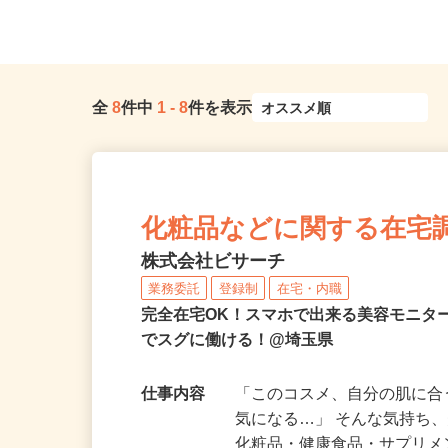
埼玉県川越市古市場387-2
ご自宅 ※フルリモー
全
8
件中
1
-
8
件を表示
化粧品などに関する在宅
株式会社ビサーチ
業務委託
登録制
在宅・内職
完全在宅OK！スマホで出来る美容モニタ
でスグに働ける！@埼玉県
仕事内容
「このコスメ、自分の肌に
気になる…」 そんな気持ち