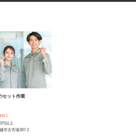
品のセット作業
ネットショップのデータ入力・
商品登録および発...
川越精工
合同会社Re Start
,150円以上
完全出来高制