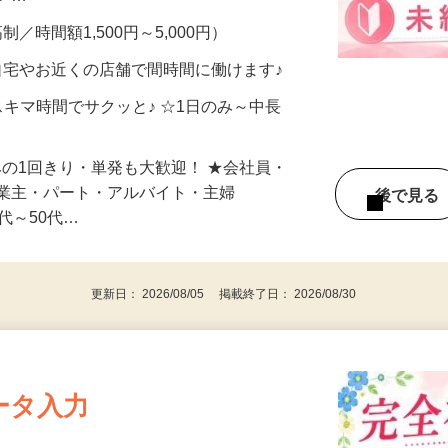
メン…
制／時間額1,500円～5,000円）
自宅やお近くの店舗で間時間に働けます♪
スキマ時間でサクッと♪ ☆1日のみ～中長
みの1回きり・単発も大歓迎！ ★会社員・
事業主・パート・アルバイト・主婦
後で見
代～50代…
更新日： 2026/08/05 掲載終了日： 2026/08/30
ータ入力