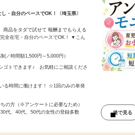
なし・自分のペースでOK！〈埼玉県〉
、商品をタダで試せて 報酬までもらえる
・完全在宅・自分のペースでOK！ ▼こん
制／時間額1,500円～5,000円）
シゴトできます♪ お気軽にご相談くださ
ている時間に働けます！ ☆1回のみの単発
持ちの方（※アンケートに必要なため）
、30代、40代、50代の女性の登録多数
後で見