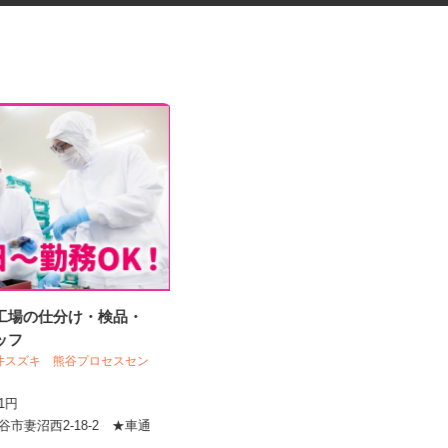
造工場の仕分け・検品・
マンションの管理員
タッフ
丸井スズキ 熊谷プロセスセン
住友不動産建物サービス株式会社/hkp26
29a
141円
時給1,141円
熊谷市妻沼西2-18-2 ★車通
埼玉県春日部市大字大枝/東武スカイ