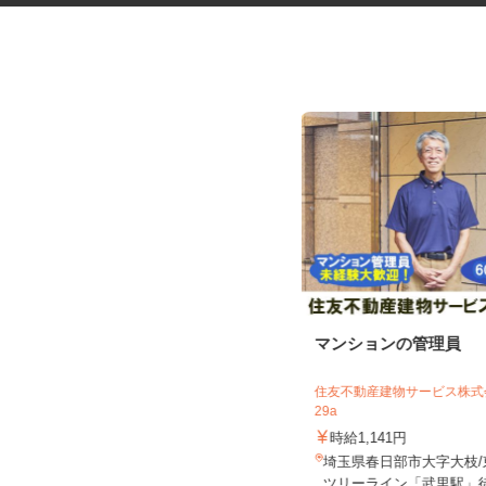
菓子製造工場の仕分け・検品・
マンションの管理員
梱包スタッフ
株式会社丸井スズキ 熊谷プロセスセン
住友不動産建物サービス株式会
ター
29a
時給1,141円
時給1,141円
埼玉県熊谷市妻沼西2-18-2 ★車通
埼玉県春日部市大字大枝