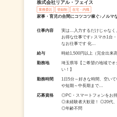
化粧品・サプリの在宅デ
株式会社リアル・フェイス
業務委託
登録制
在宅・内職
家事・育児の合間にコツコツ稼ぐ♪ノルマ
仕事内容
実は…入力するだけじゃなく
お得な仕事です♪ スマホ1台
なお仕事です 化…
給与
時給1,500円以上（完全出来高
勤務地
埼玉県等【ご希望の地域でオ
い！】
勤務時間
1日5分～好きな時間、空い
や短期～中長期まで…
応募資格
◎PC・スマートフォンをお
◎未経験者大歓迎！ ◎20代