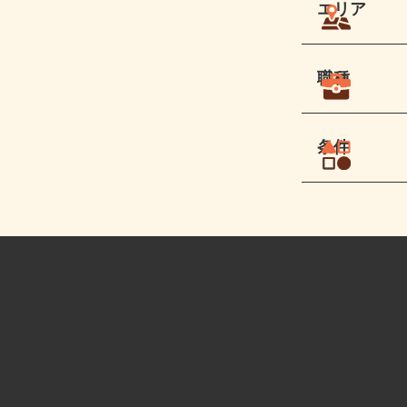
エリア
職種
条件