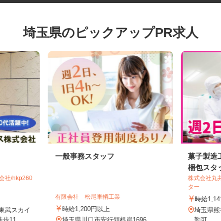
埼玉県のピックアップPR求人
一般事務スタッフ
菓子製
梱包ス
社/hkp260
株式会社
ター
有限会社 松尾車輌工業
時給1,
時給1,200円以上
/東武スカイ
埼玉県