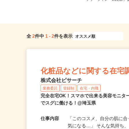
勤可
ツリーライン「武里駅」徒歩
全
2
件中
1
-
2
件を表示
化粧品などに関する在宅
株式会社ビサーチ
業務委託
登録制
在宅・内職
完全在宅OK！スマホで出来る美容モニタ
でスグに働ける！@埼玉県
仕事内容
「このコスメ、自分の肌に