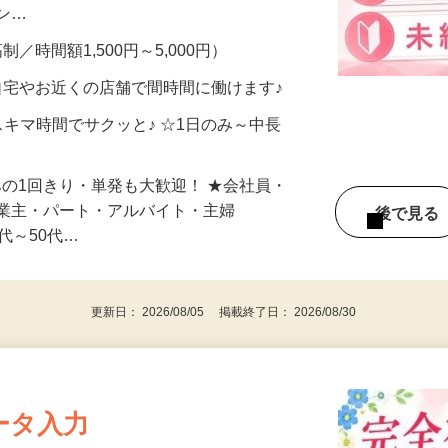
、美容モニターで解決できます♪ 気になる
メン…
制／時間額1,500円～5,000円）
自宅やお近くの店舗で間時間に働けます♪
スキマ時間でサクッと♪ ☆1日のみ～中長
みの1回きり・単発も大歓迎！ ★会社員・
事業主・パート・アルバイト・主婦
後で見
代～50代…
更新日： 2026/08/05 掲載終了日： 2026/08/30