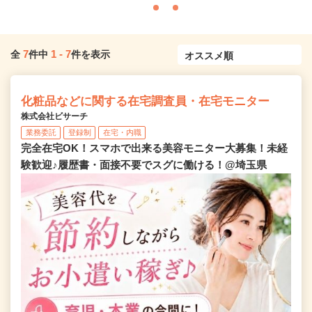
7
1
-
7
全
件中
件を表示
化粧品などに関する在宅調査員・在宅モニター
株式会社ビサーチ
業務委託
登録制
在宅・内職
完全在宅OK！スマホで出来る美容モニター大募集！未経
験歓迎♪履歴書・面接不要でスグに働ける！@埼玉県