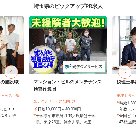
埼玉県のピックアップPR求人
護の施設職
マンション・ビルのメンテナンス
税理士事
検査作業員
税理士法人
キャッスル鳩
光テクノサービス合同会社
時給1,3
ました！！
日給10,000円～40,000円
年数・ス
4-8（ 埼
千葉県柏市布施2193／現場は千葉
全国どこ
.
県、東京23区、神奈川県、埼玉...
47都道