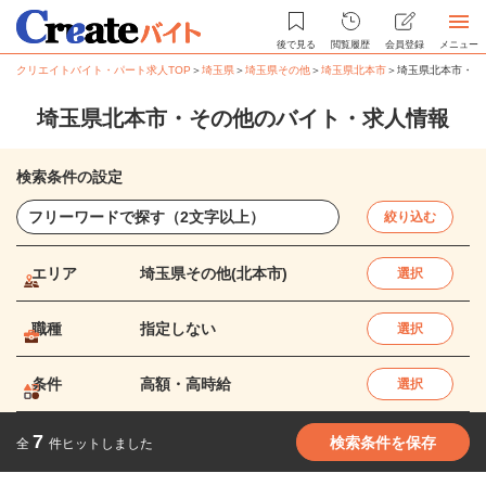
後で見る
閲覧履歴
会員登録
メニュー
クリエイトバイト・パート求人TOP
＞
埼玉県
＞
埼玉県その他
＞
埼玉県北本市
＞
埼玉県北本市・そ
埼玉県北本市・その他のバイト・求人情報
検索条件の設定
絞り込む
エリア
埼玉県その他(北本市)
選択
職種
指定しない
選択
条件
高額・高時給
選択
7
検索条件を保存
全
件ヒットしました