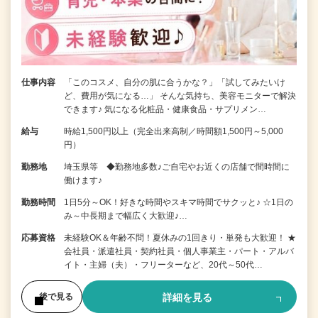
仕事内容
「このコスメ、自分の肌に合うかな？」「試してみたいけ
ど、費用が気になる…」 そんな気持ち、美容モニターで解決
できます♪ 気になる化粧品・健康食品・サプリメン…
給与
時給1,500円以上（完全出来高制／時間額1,500円～5,000
円）
勤務地
埼玉県等 ◆勤務地多数♪ご自宅やお近くの店舗で間時間に
働けます♪
勤務時間
1日5分～OK！好きな時間やスキマ時間でサクッと♪ ☆1日の
み～中長期まで幅広く大歓迎♪…
応募資格
未経験OK＆年齢不問！夏休みの1回きり・単発も大歓迎！ ★
会社員・派遣社員・契約社員・個人事業主・パート・アルバ
イト・主婦（夫）・フリーターなど、20代～50代…
詳細を見る
後で見る