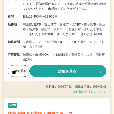
します。 最初は慣れるまで、歩行者の誘導や声掛けから始め
ていただきます。 未経験で始めた方がほとん…
給与
日給11,400円〜12,900円
勤務地
埼玉県川越市・富士見市・飯能市・入間市・鶴ヶ島市・新座
市・所沢市・狭山市・坂戸市・ふじみ野市・さいたま市北
区・さいたま市大宮区・さいたま市西区・さいたま市桜区
勤務時間
＜夜勤＞ ・20：00〜翌5：00 ・21：00〜翌6：00（シフト
制） ※1日8時…
応募資格
無資格・未経験OK！ ※18歳以上：警備業法による（例外事
由2号）
詳細を見る
後で見る
更新日： 2026/07/31 掲載終了日： 2026/08/08
本日掲載終了になります
NEW
駐車場周辺の案内・誘導スタッフ