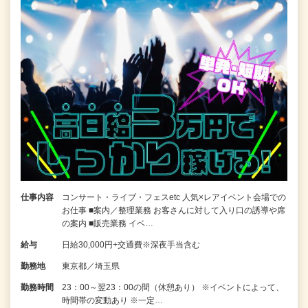
仕事内容
コンサート・ライブ・フェスetc 人気×レアイベント会場での
お仕事 ■案内／整理業務 お客さんに対して入り口の誘導や席
の案内 ■販売業務 イベ…
給与
日給30,000円+交通費※深夜手当含む
勤務地
東京都／埼玉県
勤務時間
23：00～翌23：00の間（休憩あり） ※イベントによって、
時間帯の変動あり ※一定…