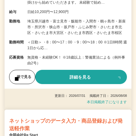
掛けから始めていただきます。 未経験で始め…
給与
日給10,200円〜12,900円
勤務地
埼玉県川越市・富士見市・飯能市・入間市・鶴ヶ島市・新座
市・所沢市・狭山市・坂戸市・ふじみ野市・さいたま市北
区・さいたま市大宮区・さいたま市西区・さいたま市桜区
勤務時間
＜日勤＞ ・8：00〜17：00 ・9：00〜18：00 ※1日8時間 週
1日から応…
応募資格
無資格・未経験OK！ ※18歳以上：警備業法による（例外事
由2号）
詳細を見る
後で見る
更新日： 2026/07/31 掲載終了日： 2026/08/08
本日掲載終了になります
ネットショップのデータ入力・商品登録および発
送軽作業
合同会社Re Start