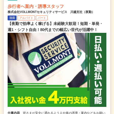
歩行者へ案内・誘導スタッフ
株式会社VOLLMONTセキュリティサービス 川越支社（夜勤）
注目
アルバイト
パート
【夜勤で効率よく稼げる】未経験大歓迎！短期・単発・
週1・シフト自由！80代までの幅広い世代が活躍中！
仕事内容
皆さまが安全に通れるよう人や車の誘導・案内などをお願い