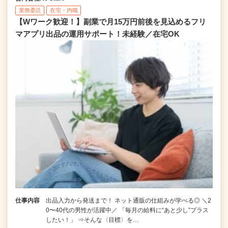
業務委託
在宅・内職
【Wワーク歓迎！】副業で月15万円前後を見込めるフリ
マアプリ出品の運用サポート！未経験／在宅OK
仕事内容
出品入力から発送まで！ ネット通販の仕組みが学べる◎ ＼2
0〜40代の男性が活躍中／ 「毎月の給料に“あと少し”プラス
したい！」 ⇒そんな〈目標〉を…