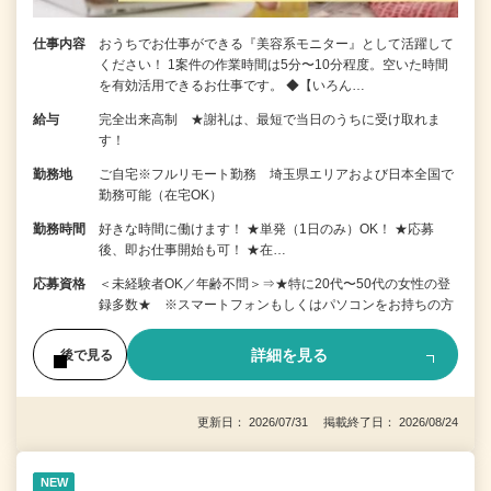
仕事内容
おうちでお仕事ができる『美容系モニター』として活躍して
ください！ 1案件の作業時間は5分〜10分程度。空いた時間
を有効活用できるお仕事です。 ◆【いろん…
給与
完全出来高制 ★謝礼は、最短で当日のうちに受け取れま
す！
勤務地
ご自宅※フルリモート勤務 埼玉県エリアおよび日本全国で
勤務可能（在宅OK）
勤務時間
好きな時間に働けます！ ★単発（1日のみ）OK！ ★応募
後、即お仕事開始も可！ ★在…
応募資格
＜未経験者OK／年齢不問＞⇒★特に20代〜50代の女性の登
録多数★ ※スマートフォンもしくはパソコンをお持ちの方
詳細を見る
後で見る
更新日： 2026/07/31 掲載終了日： 2026/08/24
NEW