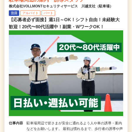
株式会社VOLLMONTセキュリティサービス 川越支社（駐車場）
注目
アルバイト
パート
【応募者必ず面接】週1日～OK！シフト自由！未経験大
歓迎！20代〜80代活躍中！副業・WワークOK！
仕事内容
駐車場周辺で皆さまが安全に通れるよう人や車の誘導・案内
などをお願いします。 最初は慣れるまで、歩行者の誘導や声