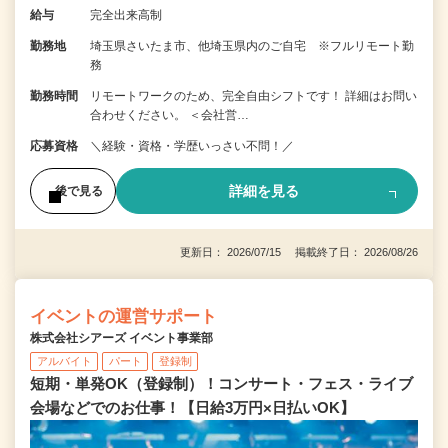
給与
完全出来高制
勤務地
埼玉県さいたま市、他埼玉県内のご自宅 ※フルリモート勤
務
勤務時間
リモートワークのため、完全自由シフトです！ 詳細はお問い
合わせください。 ＜会社営…
応募資格
＼経験・資格・学歴いっさい不問！／
詳細を見る
後で見る
更新日： 2026/07/15 掲載終了日： 2026/08/26
イベントの運営サポート
株式会社シアーズ イベント事業部
アルバイト
パート
登録制
短期・単発OK（登録制）！コンサート・フェス・ライブ
会場などでのお仕事！【日給3万円×日払いOK】