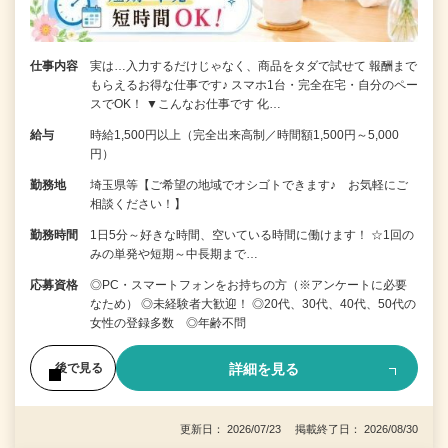
仕事内容
実は…入力するだけじゃなく、商品をタダで試せて 報酬まで
もらえるお得な仕事です♪ スマホ1台・完全在宅・自分のペー
スでOK！ ▼こんなお仕事です 化…
給与
時給1,500円以上（完全出来高制／時間額1,500円～5,000
円）
勤務地
埼玉県等【ご希望の地域でオシゴトできます♪ お気軽にご
相談ください！】
勤務時間
1日5分～好きな時間、空いている時間に働けます！ ☆1回の
みの単発や短期～中長期まで…
応募資格
◎PC・スマートフォンをお持ちの方（※アンケートに必要
なため） ◎未経験者大歓迎！ ◎20代、30代、40代、50代の
女性の登録多数 ◎年齢不問
詳細を見る
後で見る
更新日： 2026/07/23 掲載終了日： 2026/08/30