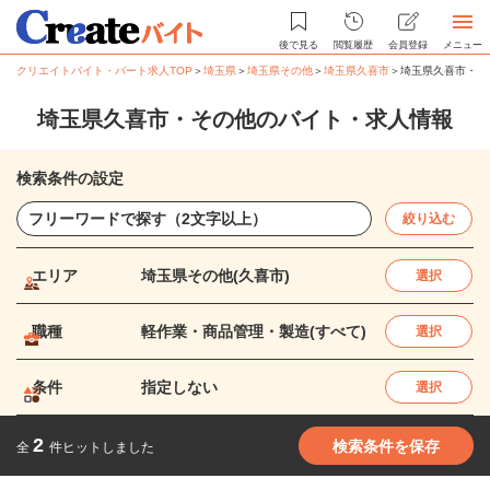
後で見る
閲覧履歴
会員登録
メニュー
クリエイトバイト・パート求人TOP
＞
埼玉県
＞
埼玉県その他
＞
埼玉県久喜市
＞
埼玉県久喜市・そ
埼玉県久喜市・その他のバイト・求人情報
検索条件の設定
絞り込む
エリア
埼玉県その他(久喜市)
選択
職種
軽作業・商品管理・製造(すべて)
選択
条件
指定しない
選択
2
検索条件を保存
全
件ヒットしました