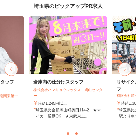
埼玉県のピックアップPR求人
スタッフ
倉庫内の仕分けスタッフ
リサイク
フ
株式会社ハマキョウレックス 鳩山センタ
ー
有限会社勝
T南関東第一
時給1,245円以上
時給1,3
埼玉県比企郡鳩山町奥田114-2 ★マ
埼玉県比
イカー通勤OK ★東武東上...
駅より車で