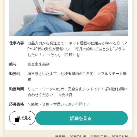
仕事内容
出品入力から発送まで！ ネット通販の仕組みが学べる◎ ＼2
0〜40代の男性が活躍中／ 「毎月の給料に“あと少し”プラス
したい！」 ⇒そんな〈目標〉を…
給与
完全出来高制
勤務地
埼玉県さいたま市、他埼玉県内のご自宅 ※フルリモート勤
務
勤務時間
リモートワークのため、完全自由シフトです！ 詳細はお問い
合わせください。 ＜会社営…
応募資格
＼経験・資格・学歴いっさい不問！／
詳細を見る
後で見る
更新日： 2026/07/15 掲載終了日： 2026/08/26