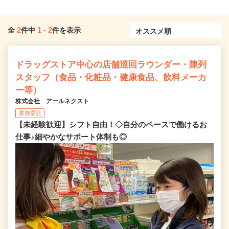
2
1
-
2
全
件中
件を表示
ドラッグストア中心の店舗巡回ラウンダー・陳列
スタッフ（食品・化粧品・健康食品、飲料メーカ
ー等）
株式会社 アールネクスト
業務委託
【未経験歓迎】シフト自由！◇自分のペースで働けるお
仕事♪細やかなサポート体制も◎