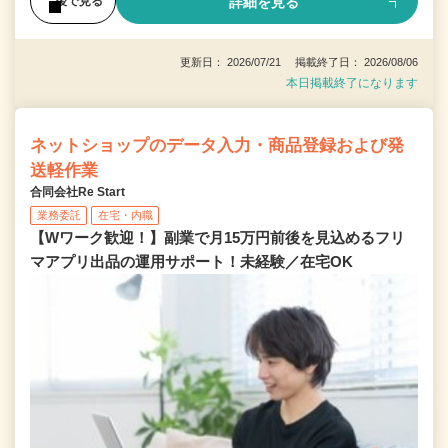
詳細を見る
後で見る
更新日： 2026/07/21 掲載終了日： 2026/08/06
本日掲載終了になります
ネットショップのデータ入力・商品登録および発
送軽作業
合同会社Re Start
業務委託
在宅・内職
【Wワーク歓迎！】副業で月15万円前後を見込めるフリ
マアプリ出品の運用サポート！未経験／在宅OK