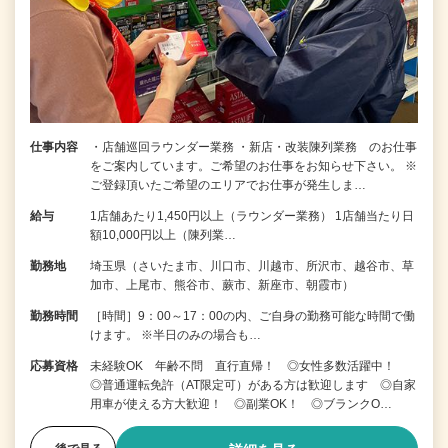
仕事内容
・店舗巡回ラウンダー業務 ・新店・改装陳列業務 のお仕事
をご案内しています。ご希望のお仕事をお知らせ下さい。 ※
ご登録頂いたご希望のエリアでお仕事が発生しま…
給与
1店舗あたり1,450円以上（ラウンダー業務） 1店舗当たり日
額10,000円以上（陳列業…
勤務地
埼玉県（さいたま市、川口市、川越市、所沢市、越谷市、草
加市、上尾市、熊谷市、蕨市、新座市、朝霞市）
勤務時間
［時間］9：00～17：00の内、ご自身の勤務可能な時間で働
けます。 ※半日のみの場合も…
応募資格
未経験OK 年齢不問 直行直帰！ ◎女性多数活躍中！
◎普通運転免許（AT限定可）がある方は歓迎します ◎自家
用車が使える方大歓迎！ ◎副業OK！ ◎ブランクO…