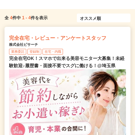
4
1
-
4
全
件中
件を表示
完全在宅・レビュー・アンケートスタッフ
株式会社ビサーチ
業務委託
登録制
在宅・内職
完全在宅OK！スマホで出来る美容モニター大募集！未経
験歓迎♪履歴書・面接不要でスグに働ける！@埼玉県