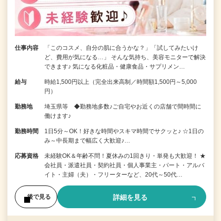
仕事内容
「このコスメ、自分の肌に合うかな？」「試してみたいけ
ど、費用が気になる…」 そんな気持ち、美容モニターで解決
できます♪ 気になる化粧品・健康食品・サプリメン…
給与
時給1,500円以上（完全出来高制／時間額1,500円～5,000
円）
勤務地
埼玉県等 ◆勤務地多数♪ご自宅やお近くの店舗で間時間に
働けます♪
勤務時間
1日5分～OK！好きな時間やスキマ時間でサクッと♪ ☆1日の
み～中長期まで幅広く大歓迎♪…
応募資格
未経験OK＆年齢不問！夏休みの1回きり・単発も大歓迎！ ★
会社員・派遣社員・契約社員・個人事業主・パート・アルバ
イト・主婦（夫）・フリーターなど、20代～50代…
詳細を見る
後で見る