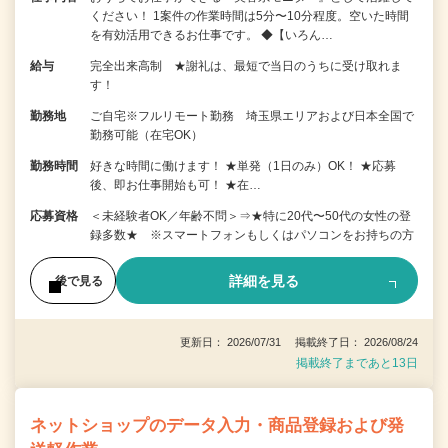
ください！ 1案件の作業時間は5分〜10分程度。空いた時間
を有効活用できるお仕事です。 ◆【いろん…
給与
完全出来高制 ★謝礼は、最短で当日のうちに受け取れま
す！
勤務地
ご自宅※フルリモート勤務 埼玉県エリアおよび日本全国で
勤務可能（在宅OK）
勤務時間
好きな時間に働けます！ ★単発（1日のみ）OK！ ★応募
後、即お仕事開始も可！ ★在…
応募資格
＜未経験者OK／年齢不問＞⇒★特に20代〜50代の女性の登
録多数★ ※スマートフォンもしくはパソコンをお持ちの方
詳細を見る
後で見る
更新日： 2026/07/31 掲載終了日： 2026/08/24
掲載終了まであと13日
ネットショップのデータ入力・商品登録および発