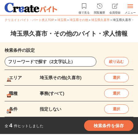
後で見る
閲覧履歴
会員登録
メニュー
クリエイトバイト・パート求人TOP
＞
埼玉県
＞
埼玉県その他
＞
埼玉県久喜市
＞
埼玉県久喜市・そ
埼玉県久喜市・その他のバイト・求人情報
検索条件の設定
絞り込む
エリア
埼玉県その他(久喜市)
選択
職種
事務(すべて)
選択
条件
指定しない
選択
4
検索条件を保存
全
件ヒットしました