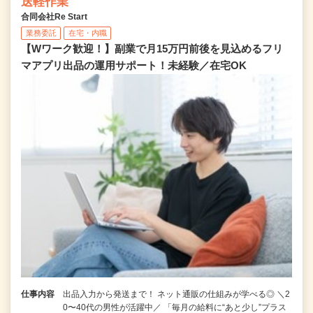
送軽作業
合同会社Re Start
業務委託
在宅・内職
【Wワーク歓迎！】副業で月15万円前後を見込めるフリ
マアプリ出品の運用サポート！未経験／在宅OK
仕事内容
出品入力から発送まで！ ネット通販の仕組みが学べる◎ ＼2
0〜40代の男性が活躍中／ 「毎月の給料に“あと少し”プラス