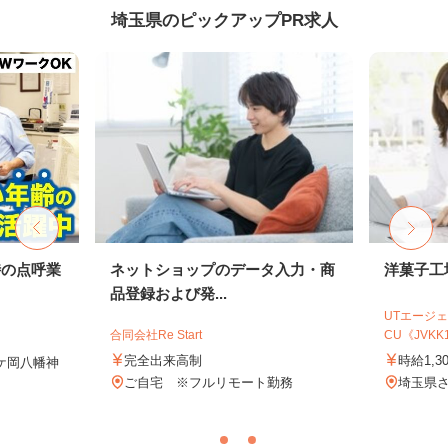
埼玉県のピックアップPR求人
時の点呼業
ネットショップのデータ入力・商
洋菓子工
品登録および発...
UTエージェ
合同会社Re Start
CU《JVKK1C
完全出来高制
時給1,3
峰ケ岡八幡神
ご自宅 ※フルリモート勤務
埼玉県