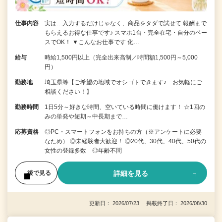
仕事内容
実は…入力するだけじゃなく、商品をタダで試せて 報酬まで
もらえるお得な仕事です♪ スマホ1台・完全在宅・自分のペー
スでOK！ ▼こんなお仕事です 化…
給与
時給1,500円以上（完全出来高制／時間額1,500円～5,000
円）
勤務地
埼玉県等【ご希望の地域でオシゴトできます♪ お気軽にご
相談ください！】
勤務時間
1日5分～好きな時間、空いている時間に働けます！ ☆1回の
みの単発や短期～中長期まで…
応募資格
◎PC・スマートフォンをお持ちの方（※アンケートに必要
なため） ◎未経験者大歓迎！ ◎20代、30代、40代、50代の
女性の登録多数 ◎年齢不問
詳細を見る
後で見る
更新日： 2026/07/23 掲載終了日： 2026/08/30