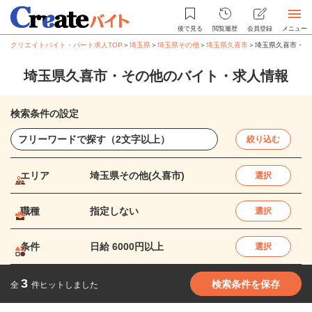
後で見る
閲覧履歴
会員登録
メニュー
クリエイトバイト・パート求人TOP
＞
埼玉県
＞
埼玉県その他
＞
埼玉県久喜市
＞
埼玉県久喜市・そ
埼玉県久喜市・その他のバイト・求人情報
検索条件の設定
絞り込む
エリア
埼玉県その他(久喜市)
選択
職種
指定しない
選択
条件
日給 6000円以上
選択
3
検索条件を保存
全
件ヒットしました