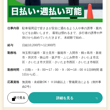
仕事内容
駐車場周辺で皆さまが安全に通れるよう人や車の誘導・案内
などをお願いします。 最初は慣れるまで、歩行者の誘導や声
掛けから始めていただきます。 未経験で始め…
給与
日給10,200円〜12,900円
勤務地
埼玉県川越市・富士見市・飯能市・入間市・鶴ヶ島市・新座
市・所沢市・狭山市・坂戸市・ふじみ野市・さいたま市北
区・さいたま市大宮区・さいたま市西区・さいたま市桜区
勤務時間
＜日勤＞ ・8：00〜17：00 ・9：00〜18：00 ※1日8時間 週
1日から応…
応募資格
無資格・未経験OK！ ※18歳以上：警備業法による（例外事
由2号）
詳細を見る
後で見る