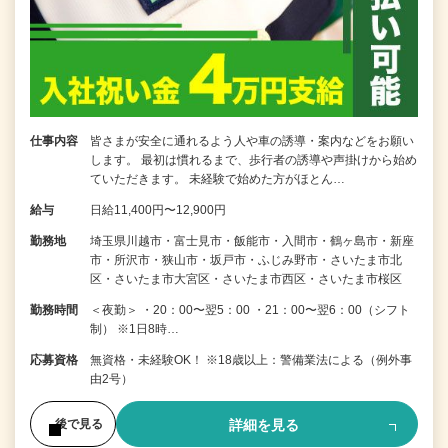
仕事内容
皆さまが安全に通れるよう人や車の誘導・案内などをお願い
します。 最初は慣れるまで、歩行者の誘導や声掛けから始め
ていただきます。 未経験で始めた方がほとん…
給与
日給11,400円〜12,900円
勤務地
埼玉県川越市・富士見市・飯能市・入間市・鶴ヶ島市・新座
市・所沢市・狭山市・坂戸市・ふじみ野市・さいたま市北
区・さいたま市大宮区・さいたま市西区・さいたま市桜区
勤務時間
＜夜勤＞ ・20：00〜翌5：00 ・21：00〜翌6：00（シフト
制） ※1日8時…
応募資格
無資格・未経験OK！ ※18歳以上：警備業法による（例外事
由2号）
詳細を見る
後で見る