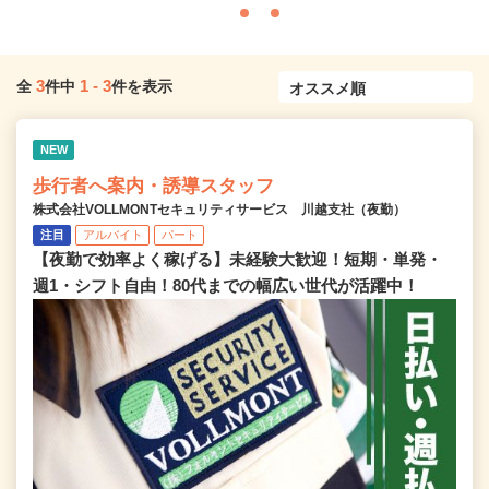
3
1
-
3
全
件中
件を表示
NEW
歩行者へ案内・誘導スタッフ
株式会社VOLLMONTセキュリティサービス 川越支社（夜勤）
注目
アルバイト
パート
【夜勤で効率よく稼げる】未経験大歓迎！短期・単発・
週1・シフト自由！80代までの幅広い世代が活躍中！