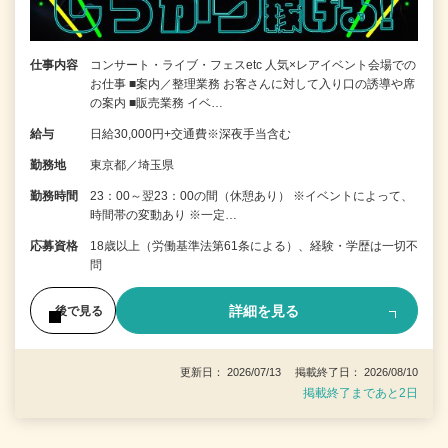
仕事内容
コンサート・ライブ・フェスetc 人気×レアイベント会場での
お仕事 ■案内／整理業務 お客さんに対して入り口の誘導や席
の案内 ■販売業務 イベ…
給与
日給30,000円+交通費※深夜手当含む
勤務地
東京都／埼玉県
勤務時間
23：00～翌23：00の間（休憩あり） ※イベントによって、
時間帯の変動あり ※一定…
応募資格
18歳以上（労働基準法第61条による）、経験・学歴は一切不
問
詳細を見る
後で見る
更新日： 2026/07/13 掲載終了日： 2026/08/10
掲載終了まであと2日