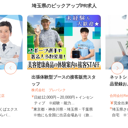
埼玉県のピックアップPR求人
出張体験型ブースの接客販売スタ
ネットシ
ッフ
品登録およ
株式会社 プレバンク
支店
合同会社Re S
日給12,000円～20,000円＋インセン
ティブ ※経験・能力...
完全出
つくばエクス
東京都・神奈川県・埼玉県・千葉県
埼玉県さ
バ...
※他にも全国に出店会場あり（旅...
自宅 ※