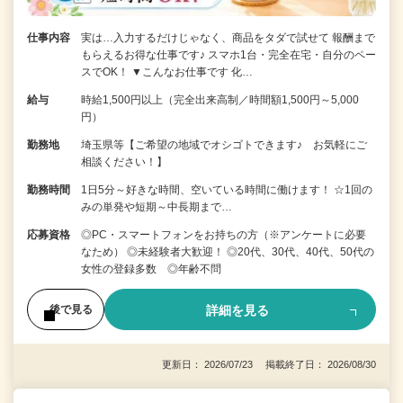
仕事内容
実は…入力するだけじゃなく、商品をタダで試せて 報酬まで
もらえるお得な仕事です♪ スマホ1台・完全在宅・自分のペー
スでOK！ ▼こんなお仕事です 化…
給与
時給1,500円以上（完全出来高制／時間額1,500円～5,000
円）
勤務地
埼玉県等【ご希望の地域でオシゴトできます♪ お気軽にご
相談ください！】
勤務時間
1日5分～好きな時間、空いている時間に働けます！ ☆1回の
みの単発や短期～中長期まで…
応募資格
◎PC・スマートフォンをお持ちの方（※アンケートに必要
なため） ◎未経験者大歓迎！ ◎20代、30代、40代、50代の
女性の登録多数 ◎年齢不問
詳細を見る
後で見る
更新日： 2026/07/23 掲載終了日： 2026/08/30