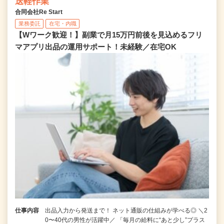
送軽作業
合同会社Re Start
業務委託
在宅・内職
【Wワーク歓迎！】副業で月15万円前後を見込めるフリ
マアプリ出品の運用サポート！未経験／在宅OK
仕事内容
出品入力から発送まで！ ネット通販の仕組みが学べる◎ ＼2
0〜40代の男性が活躍中／ 「毎月の給料に“あと少し”プラス