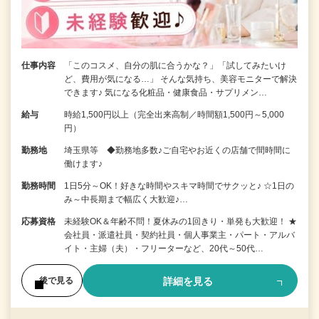
仕事内容
「このコスメ、自分の肌に合うかな？」「試してみたいけ
ど、費用が気になる…」 そんな気持ち、美容モニターで解決
できます♪ 気になる化粧品・健康食品・サプリメン…
給与
時給1,500円以上（完全出来高制／時間額1,500円～5,000
円）
勤務地
埼玉県等 ◆勤務地多数♪ご自宅やお近くの店舗で間時間に
働けます♪
勤務時間
1日5分～OK！好きな時間やスキマ時間でサクッと♪ ☆1日の
み～中長期まで幅広く大歓迎♪…
応募資格
未経験OK＆年齢不問！夏休みの1回きり・単発も大歓迎！ ★
会社員・派遣社員・契約社員・個人事業主・パート・アルバ
イト・主婦（夫）・フリーターなど、20代～50代…
詳細を見る
後で見る