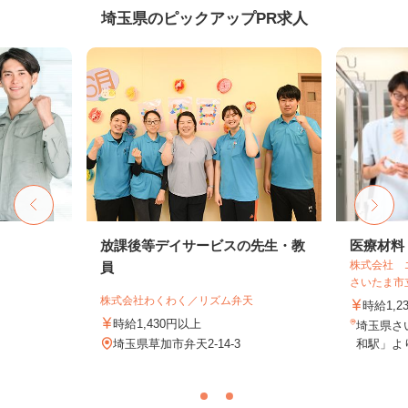
埼玉県のピックアップPR求人
放課後等デイサービスの先生・教
医療材料
株式会社 
員
さいたま市
株式会社わくわく／リズム弁天
時給1,2
時給1,430円以上
埼玉県さ
埼玉県草加市弁天2-14-3
和駅」より