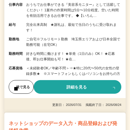
仕事内容
おうちでお仕事ができる『美容系モニター』として活躍して
ください！ 1案件の作業時間は5分〜10分程度。空いた時間
を有効活用できるお仕事です。 ◆【いろん…
給与
完全出来高制 ★謝礼は、最短で当日のうちに受け取れま
す！
勤務地
ご自宅※フルリモート勤務 埼玉県エリアおよび日本全国で
勤務可能（在宅OK）
勤務時間
好きな時間に働けます！ ★単発（1日のみ）OK！ ★応募
後、即お仕事開始も可！ ★在…
応募資格
＜未経験者OK／年齢不問＞⇒★特に20代〜50代の女性の登
録多数★ ※スマートフォンもしくはパソコンをお持ちの方
詳細を見る
後で見る
更新日： 2026/07/31 掲載終了日： 2026/08/24
ネットショップのデータ入力・商品登録および発