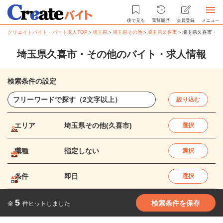
後で見る
閲覧履歴
会員登録
メニュー
クリエイトバイト・パート求人TOP
＞
埼玉県
＞
埼玉県その他
＞
埼玉県久喜市
＞
埼玉県久喜市・そ
埼玉県久喜市・その他のバイト・求人情報
検索条件の設定
絞り込む
エリア
埼玉県その他(久喜市)
選択
職種
指定しない
選択
条件
即日
選択
5
検索条件を保存
全
件ヒットしました