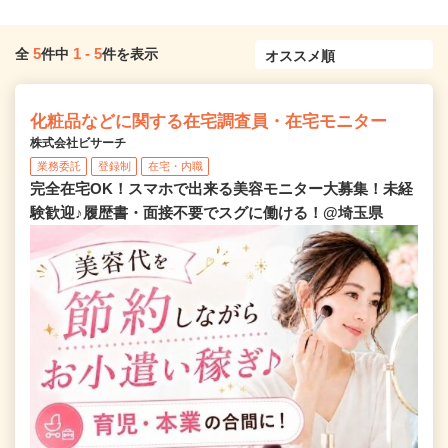
5
1
-
5
全
件中
件を表示
化粧品などに関する在宅調査員・在宅モニター
株式会社ビサーチ
業務委託
登録制
在宅・内職
完全在宅OK！スマホで出来る美容モニター大募集！未経
験歓迎♪履歴書・面接不要でスグに働ける！@埼玉県