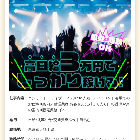
仕事内容
コンサート・ライブ・フェスetc 人気×レアイベント会場での
お仕事 ■案内／整理業務 お客さんに対して入り口の誘導や席
の案内 ■販売業務 イベ…
給与
日給30,000円+交通費※深夜手当含む
勤務地
東京都／埼玉県
勤務時間
23：00～翌23：00の間（休憩あり） ※イベントによって、