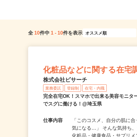
（「大宮駅」東口より徒歩3...
口駅」東口／「南鳩ヶ谷駅
全
10
件中
1
-
10
件を表示
化粧品などに関する在宅
株式会社ビサーチ
業務委託
登録制
在宅・内職
完全在宅OK！スマホで出来る美容モニタ
でスグに働ける！@埼玉県
仕事内容
「このコスメ、自分の肌に
気になる…」 そんな気持ち