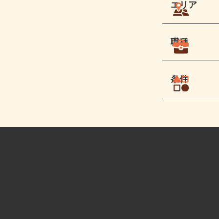
エリア
職種
条件