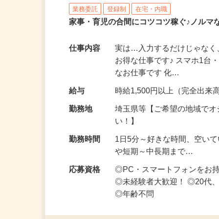
株式会社リアル・フェイス
業務委託
登録制
在宅・内職
家事・育児の合間にコツコツ稼ぐ♪ノルマ
仕事内容
実は…入力するだけじゃなく
お得な仕事です♪ スマホ1台
なお仕事です 化…
給与
時給1,500円以上（完全出来高
勤務地
埼玉県等【ご希望の地域でオ
い！】
勤務時間
1日5分～好きな時間、空い
や短期～中長期まで…
応募資格
◎PC・スマートフォンをお
◎未経験者大歓迎！ ◎20代
◎年齢不問