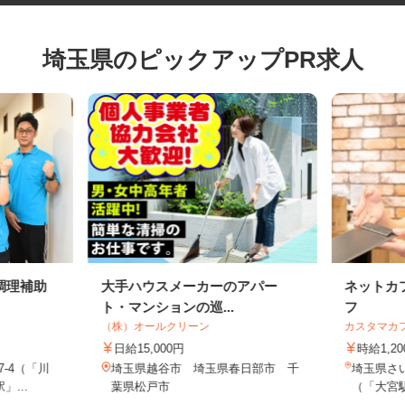
埼玉県のピックアップPR求人
調理補助
大手ハウスメーカーのアパー
ネット
ト・マンションの巡...
フ
（株）オールクリーン
カスタマ
日給15,000円
時給1
7-4（「川
埼玉県越谷市 埼玉県春日部市 千
埼玉県さ