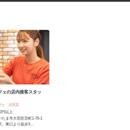
カフェの店内接客スタッ
福祉サービス施設での調理補助
パート
カフェ 大宮店
株式会社 リズム
,200円以上
時給1,400円以上
いたま市大宮区宮町1-75-1
埼玉県川口市南鳩ヶ谷2-17-4（「川