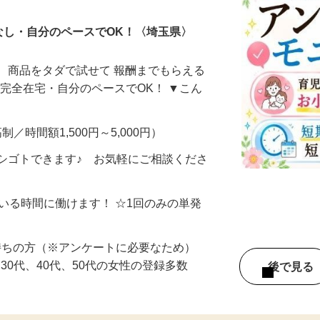
なし・自分のペースでOK！〈埼玉県〉
、商品をタダで試せて 報酬までもらえる
・完全在宅・自分のペースでOK！ ▼こん
制／時間額1,500円～5,000円）
シゴトできます♪ お気軽にご相談くださ
ている時間に働けます！ ☆1回のみの単発
持ちの方（※アンケートに必要なため）
、30代、40代、50代の女性の登録多数
後で見