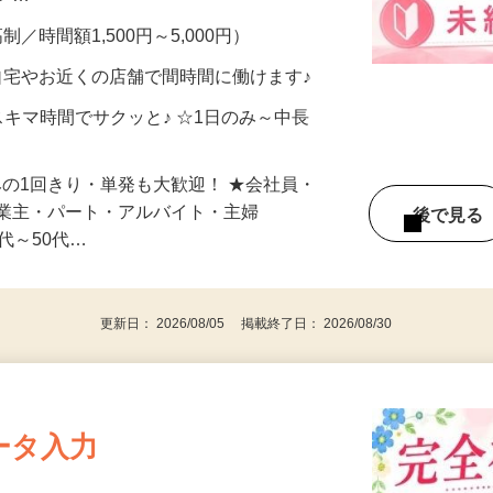
メン…
制／時間額1,500円～5,000円）
自宅やお近くの店舗で間時間に働けます♪
スキマ時間でサクッと♪ ☆1日のみ～中長
みの1回きり・単発も大歓迎！ ★会社員・
事業主・パート・アルバイト・主婦
後で見
代～50代…
更新日： 2026/08/05 掲載終了日： 2026/08/30
ータ入力