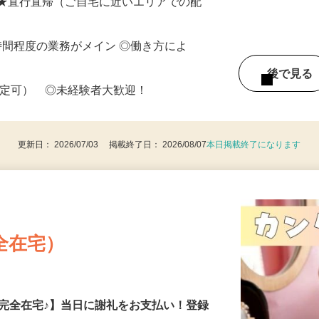
 ★直行直帰（ご自宅に近いエリアでの配
働8時間程度の業務がメイン ◎働き方によ
後で見
限定可） ◎未経験者大歓迎！
更新日： 2026/07/03 掲載終了日： 2026/08/07
本日掲載終了になります
全在宅）