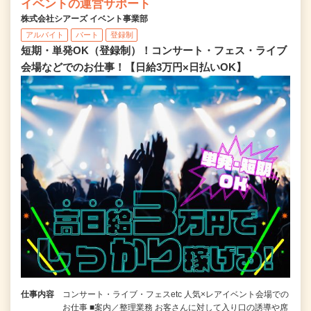
イベントの運営サポート
株式会社シアーズ イベント事業部
アルバイト
パート
登録制
短期・単発OK（登録制）！コンサート・フェス・ライブ
会場などでのお仕事！【日給3万円×日払いOK】
仕事内容
コンサート・ライブ・フェスetc 人気×レアイベント会場での
お仕事 ■案内／整理業務 お客さんに対して入り口の誘導や席