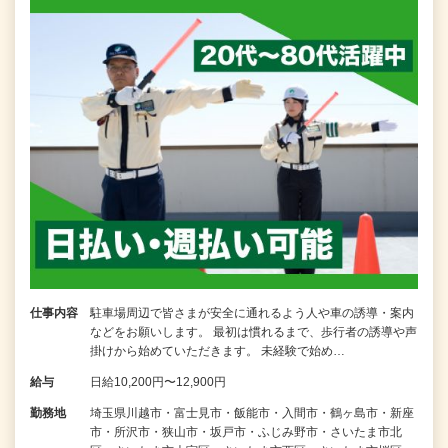
仕事内容
駐車場周辺で皆さまが安全に通れるよう人や車の誘導・案内
などをお願いします。 最初は慣れるまで、歩行者の誘導や声
掛けから始めていただきます。 未経験で始め…
給与
日給10,200円〜12,900円
勤務地
埼玉県川越市・富士見市・飯能市・入間市・鶴ヶ島市・新座
市・所沢市・狭山市・坂戸市・ふじみ野市・さいたま市北