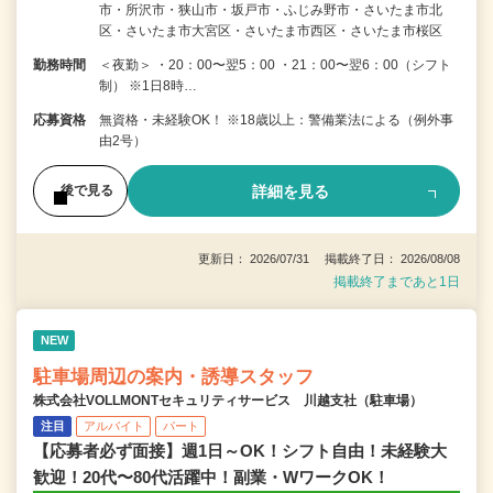
市・所沢市・狭山市・坂戸市・ふじみ野市・さいたま市北
区・さいたま市大宮区・さいたま市西区・さいたま市桜区
勤務時間
＜夜勤＞ ・20：00〜翌5：00 ・21：00〜翌6：00（シフト
制） ※1日8時…
応募資格
無資格・未経験OK！ ※18歳以上：警備業法による（例外事
由2号）
詳細を見る
後で見る
更新日： 2026/07/31 掲載終了日： 2026/08/08
掲載終了まであと1日
NEW
駐車場周辺の案内・誘導スタッフ
株式会社VOLLMONTセキュリティサービス 川越支社（駐車場）
注目
アルバイト
パート
【応募者必ず面接】週1日～OK！シフト自由！未経験大
歓迎！20代〜80代活躍中！副業・WワークOK！