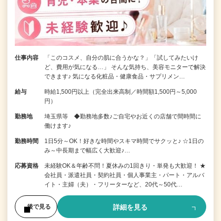
仕事内容
「このコスメ、自分の肌に合うかな？」「試してみたいけ
ど、費用が気になる…」 そんな気持ち、美容モニターで解決
できます♪ 気になる化粧品・健康食品・サプリメン…
給与
時給1,500円以上（完全出来高制／時間額1,500円～5,000
円）
勤務地
埼玉県等 ◆勤務地多数♪ご自宅やお近くの店舗で間時間に
働けます♪
勤務時間
1日5分～OK！好きな時間やスキマ時間でサクッと♪ ☆1日の
み～中長期まで幅広く大歓迎♪…
応募資格
未経験OK＆年齢不問！夏休みの1回きり・単発も大歓迎！ ★
会社員・派遣社員・契約社員・個人事業主・パート・アルバ
イト・主婦（夫）・フリーターなど、20代～50代…
詳細を見る
後で見る