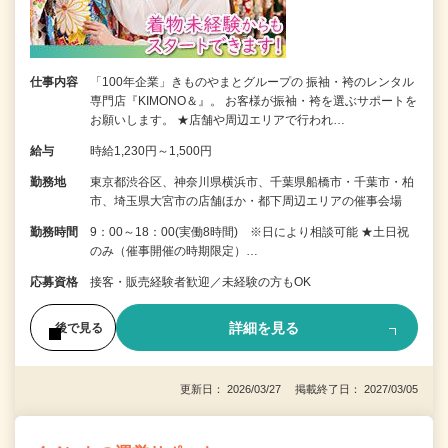
仕事内容
「100年企業」きものやまとグループの 振袖・袴のレンタル
専門店『KIMONO＆』。 お客様が振袖・袴を選ぶサポートを
お願いします。 ★店舗や周辺エリアで行われ…
給与
時給1,230円～1,500円
勤務地
東京都渋谷区、神奈川県横浜市、千葉県船橋市・千葉市・柏
市、埼玉県大宮市の店舗ほか・都下周辺エリアの催事会場
勤務時間
9：00～18：00(実働8時間) ※日により相談可能 ★土日祝
のみ（催事開催の時期限定）…
応募資格
接客・販売経験者歓迎／未経験の方もOK
詳細を見る
後で見る
更新日： 2026/03/27 掲載終了日： 2027/03/05