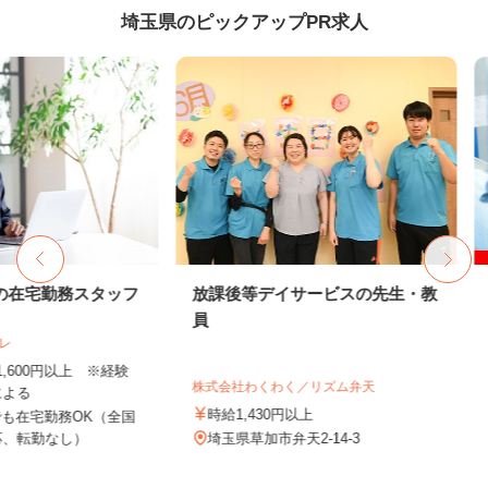
埼玉県のピックアップPR求人
務スタッフ
放課後等デイサービスの先生・教
セルフサ
員
ンドスタ
オブリステ
以上 ※経験
時給1,
株式会社わくわく／リズム弁天
扱資格所持
時給1,430円以上
OK（全国
埼玉県川越
し）
埼玉県草加市弁天2-14-3
線「本川越