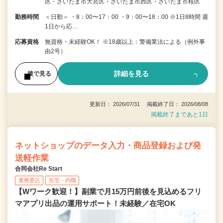
区・さいたま市大宮区・さいたま市西区・さいたま市桜区
勤務時間
＜日勤＞ ・8：00〜17：00 ・9：00〜18：00 ※1日8時間 週
1日から応…
応募資格
無資格・未経験OK！ ※18歳以上：警備業法による（例外事
由2号）
詳細を見る
後で見る
更新日： 2026/07/31 掲載終了日： 2026/08/08
掲載終了まであと1日
ネットショップのデータ入力・商品登録および発
送軽作業
合同会社Re Start
業務委託
在宅・内職
【Wワーク歓迎！】副業で月15万円前後を見込めるフリ
マアプリ出品の運用サポート！未経験／在宅OK