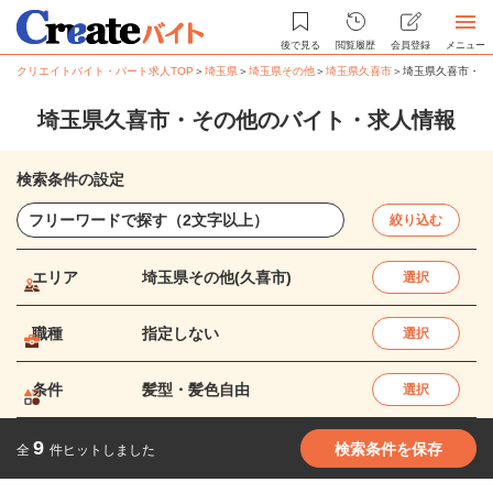
後で見る
閲覧履歴
会員登録
メニュー
クリエイトバイト・パート求人TOP
＞
埼玉県
＞
埼玉県その他
＞
埼玉県久喜市
＞
埼玉県久喜市・そ
埼玉県久喜市・その他のバイト・求人情報
検索条件の設定
絞り込む
エリア
埼玉県その他(久喜市)
選択
職種
指定しない
選択
条件
髪型・髪色自由
選択
9
検索条件を保存
全
件ヒットしました