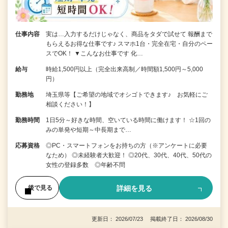
仕事内容
実は…入力するだけじゃなく、商品をタダで試せて 報酬まで
もらえるお得な仕事です♪ スマホ1台・完全在宅・自分のペー
スでOK！ ▼こんなお仕事です 化…
給与
時給1,500円以上（完全出来高制／時間額1,500円～5,000
円）
勤務地
埼玉県等【ご希望の地域でオシゴトできます♪ お気軽にご
相談ください！】
勤務時間
1日5分～好きな時間、空いている時間に働けます！ ☆1回の
みの単発や短期～中長期まで…
応募資格
◎PC・スマートフォンをお持ちの方（※アンケートに必要
なため） ◎未経験者大歓迎！ ◎20代、30代、40代、50代の
女性の登録多数 ◎年齢不問
詳細を見る
後で見る
更新日： 2026/07/23 掲載終了日： 2026/08/30