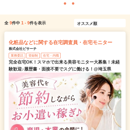
9
1
-
9
全
件中
件を表示
化粧品などに関する在宅調査員・在宅モニター
株式会社ビサーチ
業務委託
登録制
在宅・内職
完全在宅OK！スマホで出来る美容モニター大募集！未経
験歓迎♪履歴書・面接不要でスグに働ける！@埼玉県