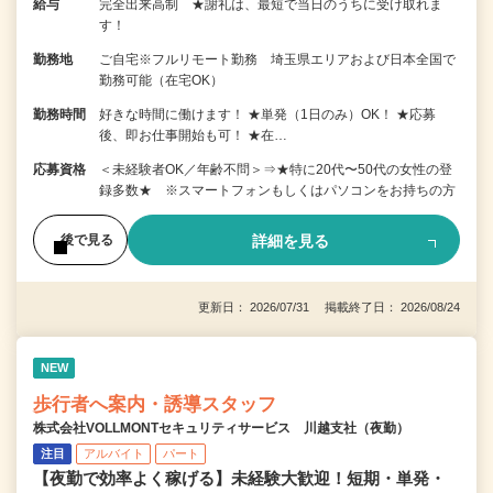
給与
完全出来高制 ★謝礼は、最短で当日のうちに受け取れま
す！
勤務地
ご自宅※フルリモート勤務 埼玉県エリアおよび日本全国で
勤務可能（在宅OK）
勤務時間
好きな時間に働けます！ ★単発（1日のみ）OK！ ★応募
後、即お仕事開始も可！ ★在…
応募資格
＜未経験者OK／年齢不問＞⇒★特に20代〜50代の女性の登
録多数★ ※スマートフォンもしくはパソコンをお持ちの方
詳細を見る
後で見る
更新日： 2026/07/31 掲載終了日： 2026/08/24
NEW
歩行者へ案内・誘導スタッフ
株式会社VOLLMONTセキュリティサービス 川越支社（夜勤）
注目
アルバイト
パート
【夜勤で効率よく稼げる】未経験大歓迎！短期・単発・