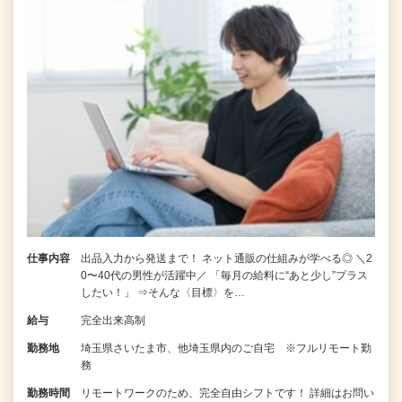
仕事内容
出品入力から発送まで！ ネット通販の仕組みが学べる◎ ＼2
0〜40代の男性が活躍中／ 「毎月の給料に“あと少し”プラス
したい！」 ⇒そんな〈目標〉を…
給与
完全出来高制
勤務地
埼玉県さいたま市、他埼玉県内のご自宅 ※フルリモート勤
務
勤務時間
リモートワークのため、完全自由シフトです！ 詳細はお問い