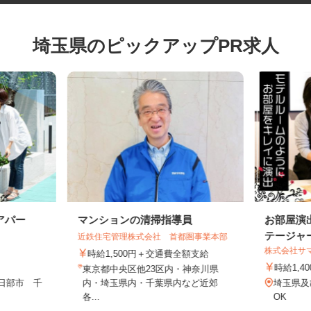
埼玉県のピックアップPR求人
アパー
マンションの清掃指導員
お部屋
テージ
近鉄住宅管理株式会社 首都圏事業本部
株式会社
時給1,500円＋交通費全額支給
時給1
東京都中央区他23区内・神奈川県
春日部市 千
内・埼玉県内・千葉県内など近郊
埼玉県