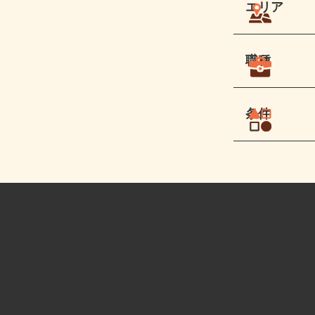
エリア
職種
条件