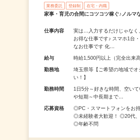
株式会社リアル・フェイス
業務委託
登録制
在宅・内職
家事・育児の合間にコツコツ稼ぐ♪ノルマ
仕事内容
実は…入力するだけじゃなく
お得な仕事です♪ スマホ1台
なお仕事です 化…
給与
時給1,500円以上（完全出来高
勤務地
埼玉県等【ご希望の地域でオ
い！】
勤務時間
1日5分～好きな時間、空い
や短期～中長期まで…
応募資格
◎PC・スマートフォンをお
◎未経験者大歓迎！ ◎20代
◎年齢不問