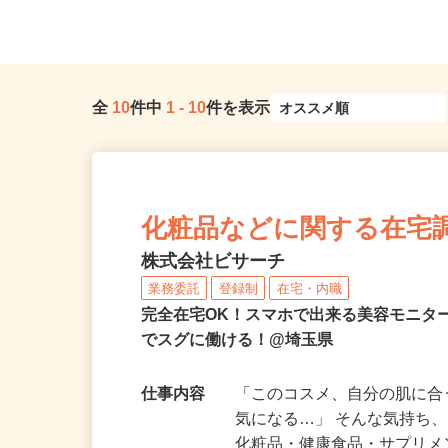
OK
葉県松戸市
全
10
件中
1
-
10
件を表示
化粧品などに関する在宅
株式会社ビサーチ
業務委託
登録制
在宅・内職
完全在宅OK！スマホで出来る美容モニタ
でスグに働ける！@埼玉県
仕事内容
「このコスメ、自分の肌に
気になる…」 そんな気持ち