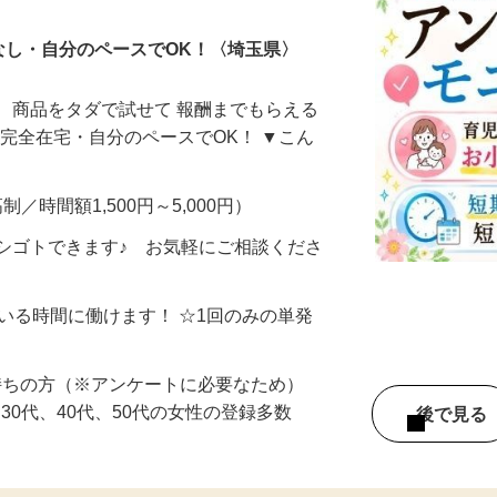
なし・自分のペースでOK！〈埼玉県〉
、商品をタダで試せて 報酬までもらえる
・完全在宅・自分のペースでOK！ ▼こん
制／時間額1,500円～5,000円）
シゴトできます♪ お気軽にご相談くださ
ている時間に働けます！ ☆1回のみの単発
持ちの方（※アンケートに必要なため）
、30代、40代、50代の女性の登録多数
後で見