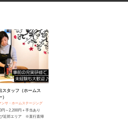
演出スタッフ（ホームス
大手ハウスメーカーのアパー
ャー）
ト・マンションの巡...
サマンサ・ホームステージング
（株）オールクリーン
,400円～2,200円＋手当あり
日給15,000円
及び近郊エリア ※直行直帰
埼玉県越谷市 埼玉県春日部市 千