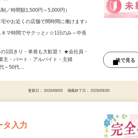
メン…
制／時間額1,500円～5,000円）
自宅やお近くの店舗で間時間に働けます♪
スキマ時間でサクッと♪ ☆1日のみ～中長
みの1回きり・単発も大歓迎！ ★会社員・
事業主・パート・アルバイト・主婦
後で見
代～50代…
更新日： 2026/08/05 掲載終了日： 2026/08/30
ータ入力