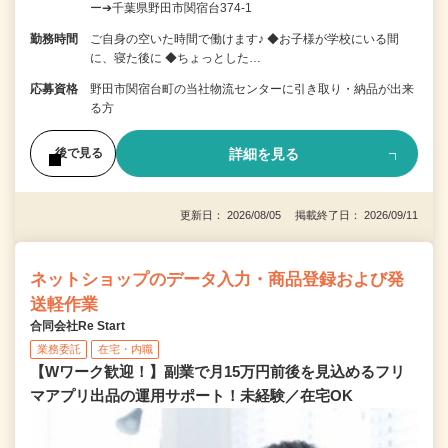
ー➔千葉県野田市関宿台374-1
勤務時間
ご自身の空いた時間で働けます♪ ◆お子様が学校にいる間
に、寝た後に ◆ちょっとした…
応募資格
野田市関宿台町の当社物流センターに引き取り・納品が出来
る方
詳細を見る
後で見る
更新日： 2026/08/05 掲載終了日： 2026/09/11
ネットショップのデータ入力・商品登録および発
送軽作業
合同会社Re Start
業務委託
在宅・内職
【Wワーク歓迎！】副業で月15万円前後を見込めるフリ
マアプリ出品の運用サポート！未経験／在宅OK