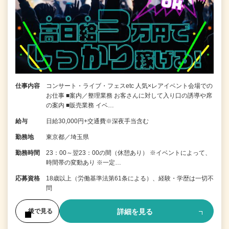
仕事内容
コンサート・ライブ・フェスetc 人気×レアイベント会場での
お仕事 ■案内／整理業務 お客さんに対して入り口の誘導や席
の案内 ■販売業務 イベ…
給与
日給30,000円+交通費※深夜手当含む
勤務地
東京都／埼玉県
勤務時間
23：00～翌23：00の間（休憩あり） ※イベントによって、
時間帯の変動あり ※一定…
応募資格
18歳以上（労働基準法第61条による）、経験・学歴は一切不
問
詳細を見る
後で見る