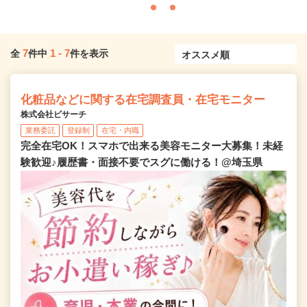
7
1
-
7
全
件中
件を表示
化粧品などに関する在宅調査員・在宅モニター
株式会社ビサーチ
業務委託
登録制
在宅・内職
完全在宅OK！スマホで出来る美容モニター大募集！未経
験歓迎♪履歴書・面接不要でスグに働ける！@埼玉県