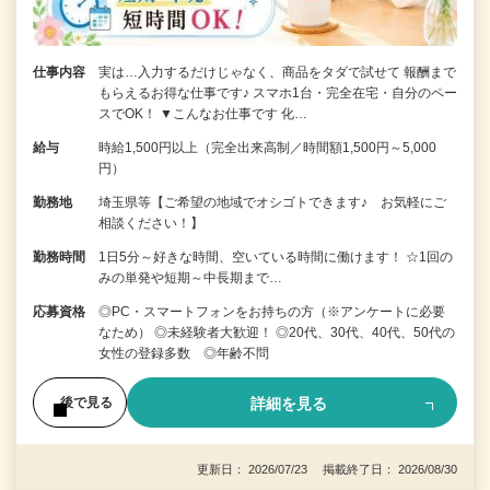
仕事内容
実は…入力するだけじゃなく、商品をタダで試せて 報酬まで
もらえるお得な仕事です♪ スマホ1台・完全在宅・自分のペー
スでOK！ ▼こんなお仕事です 化…
給与
時給1,500円以上（完全出来高制／時間額1,500円～5,000
円）
勤務地
埼玉県等【ご希望の地域でオシゴトできます♪ お気軽にご
相談ください！】
勤務時間
1日5分～好きな時間、空いている時間に働けます！ ☆1回の
みの単発や短期～中長期まで…
応募資格
◎PC・スマートフォンをお持ちの方（※アンケートに必要
なため） ◎未経験者大歓迎！ ◎20代、30代、40代、50代の
女性の登録多数 ◎年齢不問
詳細を見る
後で見る
更新日： 2026/07/23 掲載終了日： 2026/08/30