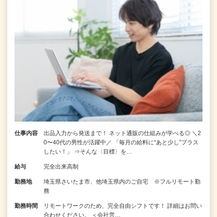
仕事内容
出品入力から発送まで！ ネット通販の仕組みが学べる◎ ＼2
0〜40代の男性が活躍中／ 「毎月の給料に“あと少し”プラス
したい！」 ⇒そんな〈目標〉を…
給与
完全出来高制
勤務地
埼玉県さいたま市、他埼玉県内のご自宅 ※フルリモート勤
務
勤務時間
リモートワークのため、完全自由シフトです！ 詳細はお問い
合わせください。 ＜会社営…