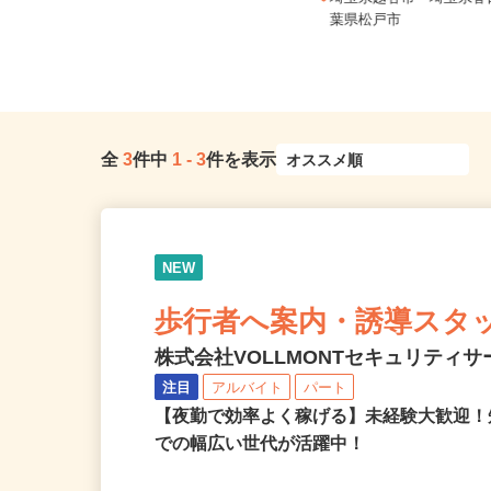
埼玉県さいたま市大宮区宮町1-15
埼玉県越谷市 埼玉県
（「大宮駅」東口より徒歩3分）
葉県松戸市
全
3
件中
1
-
3
件を表示
NEW
歩行者へ案内・誘導スタ
株式会社VOLLMONTセキュリティ
注目
アルバイト
パート
【夜勤で効率よく稼げる】未経験大歓迎！
での幅広い世代が活躍中！