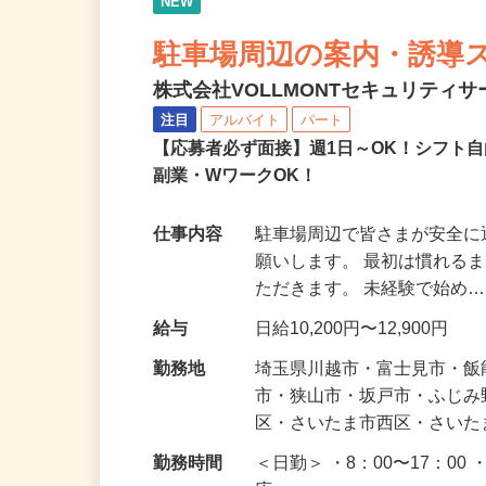
NEW
駐車場周辺の案内・誘導
株式会社VOLLMONTセキュリティ
注目
アルバイト
パート
【応募者必ず面接】週1日～OK！シフト自
副業・WワークOK！
仕事内容
駐車場周辺で皆さまが安全
願いします。 最初は慣れる
ただきます。 未経験で始め
給与
日給10,200円〜12,900円
勤務地
埼玉県川越市・富士見市・
市・狭山市・坂戸市・ふじ
区・さいたま市西区・さい