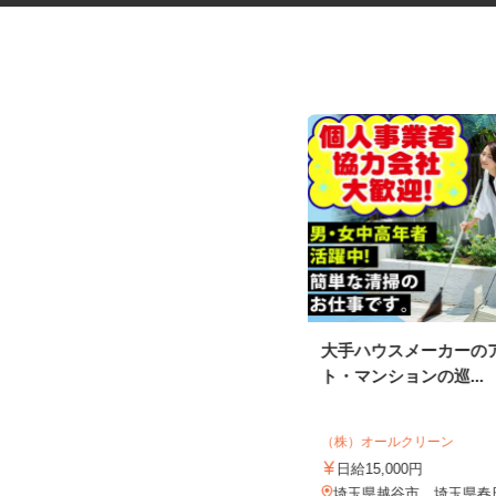
振袖・袴レンタル、フォトスタ
大手ハウスメーカーの
ジオの運営スタッ...
ト・マンションの巡...
KIMONO＆ 大宮店／株式会社アニバーサ
リー
（株）オールクリーン
時給1,120円～1,200円以上＋別途手
当 ※昇給あり
日給15,000円