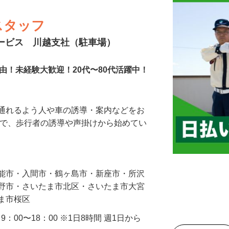
スタッフ
サービス 川越支社（駐車場）
由！未経験大歓迎！20代〜80代活躍中！
に通れるよう人や車の誘導・案内などをお
まで、歩行者の誘導や声掛けから始めてい
…
飯能市・入間市・鶴ヶ島市・新座市・所沢
み野市・さいたま市北区・さいたま市大宮
たま市桜区