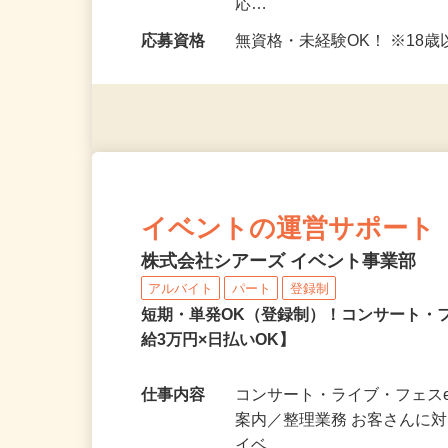
勤務時間
＜日勤＞ ・8：00〜17：00 
応…
応募資格
無資格・未経験OK！ ※1
イベントの運営サポート
株式会社シアーズ イベント事業部
アルバイト
パート
登録制
短期・単発OK（登録制）！コンサート・
給3万円×日払いOK】
仕事内容
コンサート・ライブ・フェスe