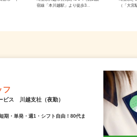
春日部市 千
埼玉県川越市宮元町48-3-4（西武新
埼玉県
宿線「本川越駅」より徒歩3...
（「大
ッフ
サービス 川越支社（夜勤）
短期・単発・週1・シフト自由！80代ま