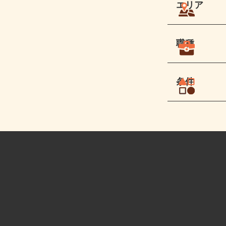
エリア
職種
条件