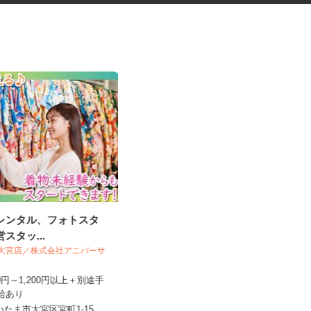
袴レンタル、フォトスタ
大手ハウスメーカーのアパー
営スタッ...
ト・マンションの巡...
O＆ 大宮店／株式会社アニバーサ
（株）オールクリーン
120円～1,200円以上＋別途手
昇給あり
日給15,000円