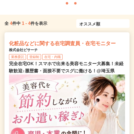
4
1
-
4
全
件中
件を表示
化粧品などに関する在宅調査員・在宅モニター
株式会社ビサーチ
業務委託
登録制
在宅・内職
完全在宅OK！スマホで出来る美容モニター大募集！未経
験歓迎♪履歴書・面接不要でスグに働ける！@埼玉県