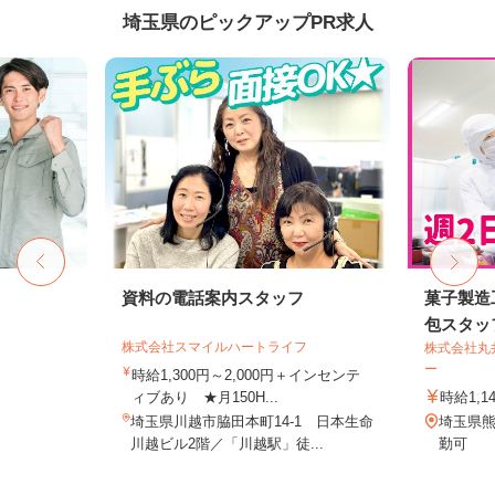
埼玉県のピックアップPR求人
資料の電話案内スタッフ
菓子製造
包スタッ
株式会社スマイルハートライフ
株式会社丸
ー
時給1,300円～2,000円＋インセンテ
ィブあり ★月150H...
時給1,1
埼玉県川越市脇田本町14-1 日本生命
埼玉県熊
川越ビル2階／「川越駅」徒...
勤可