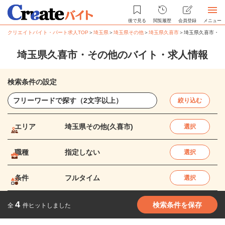
後で見る
閲覧履歴
会員登録
メニュー
クリエイトバイト・パート求人TOP
＞
埼玉県
＞
埼玉県その他
＞
埼玉県久喜市
＞
埼玉県久喜市・そ
埼玉県久喜市・その他のバイト・求人情報
検索条件の設定
絞り込む
エリア
埼玉県その他(久喜市)
選択
職種
指定しない
選択
条件
フルタイム
選択
4
検索条件を保存
全
件ヒットしました