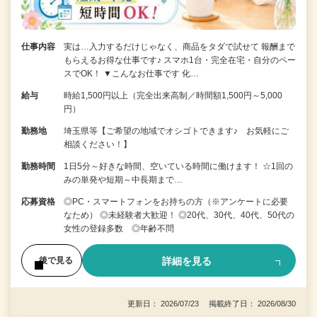
仕事内容
実は…入力するだけじゃなく、商品をタダで試せて 報酬まで
もらえるお得な仕事です♪ スマホ1台・完全在宅・自分のペー
スでOK！ ▼こんなお仕事です 化…
給与
時給1,500円以上（完全出来高制／時間額1,500円～5,000
円）
勤務地
埼玉県等【ご希望の地域でオシゴトできます♪ お気軽にご
相談ください！】
勤務時間
1日5分～好きな時間、空いている時間に働けます！ ☆1回の
みの単発や短期～中長期まで…
応募資格
◎PC・スマートフォンをお持ちの方（※アンケートに必要
なため） ◎未経験者大歓迎！ ◎20代、30代、40代、50代の
女性の登録多数 ◎年齢不問
詳細を見る
後で見る
更新日： 2026/07/23 掲載終了日： 2026/08/30