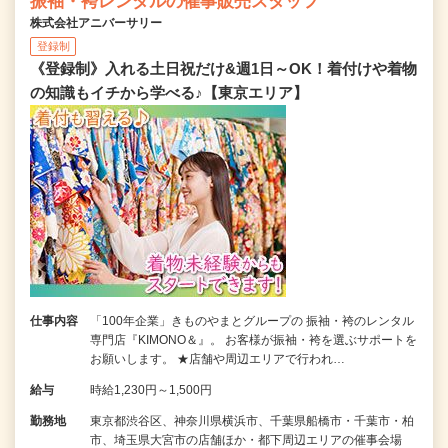
振袖・袴レンタルの催事販売スタッフ
株式会社アニバーサリー
登録制
《登録制》入れる土日祝だけ&週1日～OK！着付けや着物
の知識もイチから学べる♪【東京エリア】
仕事内容
「100年企業」きものやまとグループの 振袖・袴のレンタル
専門店『KIMONO＆』。 お客様が振袖・袴を選ぶサポートを
お願いします。 ★店舗や周辺エリアで行われ…
給与
時給1,230円～1,500円
勤務地
東京都渋谷区、神奈川県横浜市、千葉県船橋市・千葉市・柏
市、埼玉県大宮市の店舗ほか・都下周辺エリアの催事会場