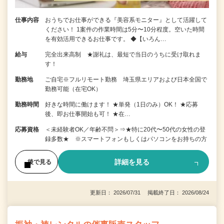
仕事内容
おうちでお仕事ができる『美容系モニター』として活躍して
ください！ 1案件の作業時間は5分〜10分程度。空いた時間
を有効活用できるお仕事です。 ◆【いろん…
給与
完全出来高制 ★謝礼は、最短で当日のうちに受け取れま
す！
勤務地
ご自宅※フルリモート勤務 埼玉県エリアおよび日本全国で
勤務可能（在宅OK）
勤務時間
好きな時間に働けます！ ★単発（1日のみ）OK！ ★応募
後、即お仕事開始も可！ ★在…
応募資格
＜未経験者OK／年齢不問＞⇒★特に20代〜50代の女性の登
録多数★ ※スマートフォンもしくはパソコンをお持ちの方
詳細を見る
後で見る
更新日： 2026/07/31 掲載終了日： 2026/08/24