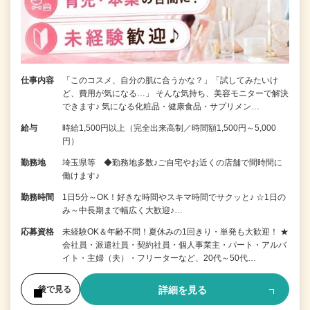
仕事内容
「このコスメ、自分の肌に合うかな？」「試してみたいけ
ど、費用が気になる…」 そんな気持ち、美容モニターで解決
できます♪ 気になる化粧品・健康食品・サプリメン…
給与
時給1,500円以上（完全出来高制／時間額1,500円～5,000
円）
勤務地
埼玉県等 ◆勤務地多数♪ご自宅やお近くの店舗で間時間に
働けます♪
勤務時間
1日5分～OK！好きな時間やスキマ時間でサクッと♪ ☆1日の
み～中長期まで幅広く大歓迎♪…
応募資格
未経験OK＆年齢不問！夏休みの1回きり・単発も大歓迎！ ★
会社員・派遣社員・契約社員・個人事業主・パート・アルバ
イト・主婦（夫）・フリーターなど、20代～50代…
詳細を見る
後で見る