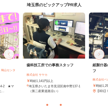
埼玉県のピックアップPR求人
フ
歯科技工所での事務スタッフ
紙製什器
 鳩山センタ
フ
株式会社 サヤカ
株式会社ベ
時給1,141円以上
時給1,2
4-2 ★マ
埼玉県さいたま市見沼区南中野137-1
..
（第二産業道路沿い）
【001】