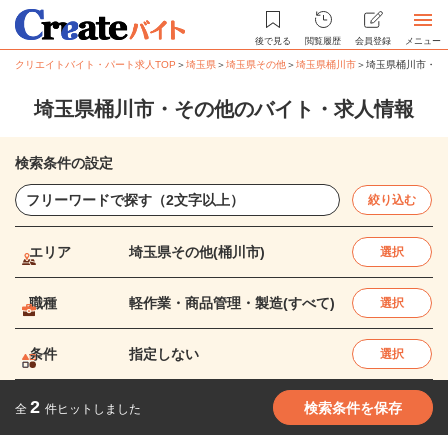
後で見る
閲覧履歴
会員登録
メニュー
クリエイトバイト・パート求人TOP
＞
埼玉県
＞
埼玉県その他
＞
埼玉県桶川市
＞
埼玉県桶川市・そ
埼玉県桶川市・その他のバイト・求人情報
検索条件の設定
絞り込む
エリア
埼玉県その他(桶川市)
選択
職種
軽作業・商品管理・製造(すべて)
選択
条件
指定しない
選択
2
検索条件を保存
全
件ヒットしました