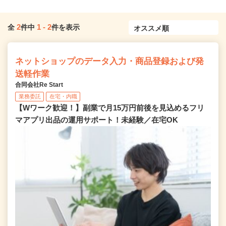
2
1
-
2
全
件中
件を表示
ネットショップのデータ入力・商品登録および発
送軽作業
合同会社Re Start
業務委託
在宅・内職
【Wワーク歓迎！】副業で月15万円前後を見込めるフリ
マアプリ出品の運用サポート！未経験／在宅OK