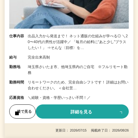
仕事内容
出品入力から発送まで！ ネット通販の仕組みが学べる◎ ＼2
0〜40代の男性が活躍中／ 「毎月の給料に“あと少し”プラス
したい！」 ⇒そんな〈目標〉を…
給与
完全出来高制
勤務地
埼玉県さいたま市、他埼玉県内のご自宅 ※フルリモート勤
務
勤務時間
リモートワークのため、完全自由シフトです！ 詳細はお問い
合わせください。 ＜会社営…
応募資格
＼経験・資格・学歴いっさい不問！／
詳細を見る
後で見る
更新日： 2026/07/15 掲載終了日： 2026/08/26