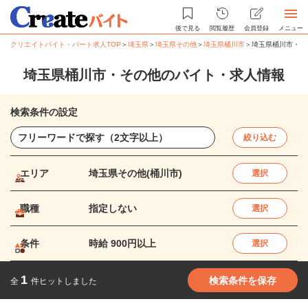
後で見る
閲覧履歴
会員登録
メニュー
クリエイトバイト・パート求人TOP
＞
埼玉県
＞
埼玉県その他
＞
埼玉県桶川市
＞
埼玉県桶川市・そ
埼玉県桶川市・その他のバイト・求人情報
検索条件の設定
絞り込む
エリア
埼玉県その他(桶川市)
選択
職種
指定しない
選択
条件
時給 900円以上
選択
1
検索条件を保存
全
件ヒットしました