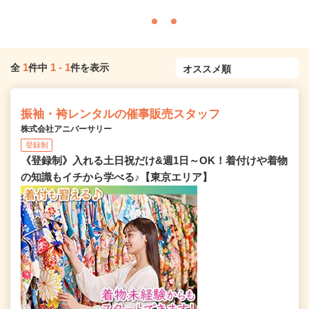
1
1
-
1
全
件中
件を表示
振袖・袴レンタルの催事販売スタッフ
株式会社アニバーサリー
登録制
《登録制》入れる土日祝だけ&週1日～OK！着付けや着物
の知識もイチから学べる♪【東京エリア】