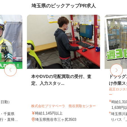
埼玉県のピックアップPR求人
本やDVDの宅配買取の受付、査
ドラッグ
定、入力スタッ...
け作業ス
花王ロジス
ー
0円（日勤）
時給1,3
株式会社プリマベーラ 熊谷買取センター
1,638円
時給1,145円以上
・千葉県
埼玉県川
・直帰...
埼玉県熊谷市三ヶ尻3503
りバス「