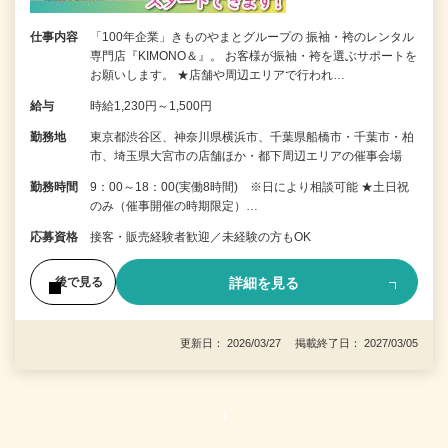
仕事内容
「100年企業」きものやまとグループの 振袖・袴のレンタル
専門店『KIMONO＆』。 お客様が振袖・袴を選ぶサポートを
お願いします。 ★店舗や周辺エリアで行われ…
給与
時給1,230円～1,500円
勤務地
東京都渋谷区、神奈川県横浜市、千葉県船橋市・千葉市・柏
市、埼玉県大宮市の店舗ほか・都下周辺エリアの催事会場
勤務時間
9：00～18：00(実働8時間) ※日により相談可能 ★土日祝
のみ（催事開催の時期限定）…
応募資格
接客・販売経験者歓迎／未経験の方もOK
詳細を見る
後で見る
更新日： 2026/03/27 掲載終了日： 2027/03/05
1