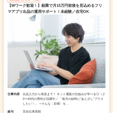
【Wワーク歓迎！】副業で月15万円前後を見込めるフリ
マアプリ出品の運用サポート！未経験／在宅OK
仕事内容
出品入力から発送まで！ ネット通販の仕組みが学べる◎ ＼2
0〜40代の男性が活躍中／ 「毎月の給料に“あと少し”プラス
したい！」 ⇒そんな〈目標〉を…
給与
完全出来高制