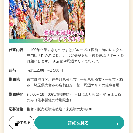
仕事内容
「100年企業」きものやまとグループの 振袖・袴のレンタル
専門店『KIMONO＆』。 お客様が振袖・袴を選ぶサポートを
お願いします。 ★店舗や周辺エリアで行われ…
給与
時給1,230円～1,500円
勤務地
東京都渋谷区、神奈川県横浜市、千葉県船橋市・千葉市・柏
市、埼玉県大宮市の店舗ほか・都下周辺エリアの催事会場
勤務時間
9：00～18：00(実働8時間) ※日により相談可能 ★土日祝
のみ（催事開催の時期限定）…
応募資格
接客・販売経験者歓迎／未経験の方もOK
詳細を見る
後で見る