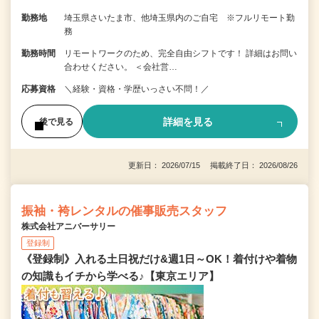
勤務地
埼玉県さいたま市、他埼玉県内のご自宅 ※フルリモート勤
務
勤務時間
リモートワークのため、完全自由シフトです！ 詳細はお問い
合わせください。 ＜会社営…
応募資格
＼経験・資格・学歴いっさい不問！／
詳細を見る
後で見る
更新日： 2026/07/15 掲載終了日： 2026/08/26
振袖・袴レンタルの催事販売スタッフ
株式会社アニバーサリー
登録制
《登録制》入れる土日祝だけ&週1日～OK！着付けや着物
の知識もイチから学べる♪【東京エリア】