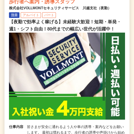
歩行者へ案内・誘導スタッフ
株式会社VOLLMONTセキュリティサービス 川越支社（夜勤）
注目
アルバイト
パート
【夜勤で効率よく稼げる】未経験大歓迎！短期・単発・
週1・シフト自由！80代までの幅広い世代が活躍中！
仕事内容
皆さまが安全に通れるよう人や車の誘導・案内などをお願い
します。 最初は慣れるまで、歩行者の誘導や声掛けから始め