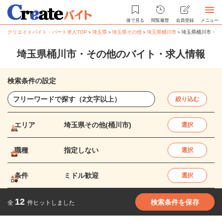
後で見る
閲覧履歴
会員登録
メニュー
クリエイトバイト・パート求人TOP
＞
埼玉県
＞
埼玉県その他
＞
埼玉県桶川市
＞
埼玉県桶川市・そ
埼玉県桶川市・その他のバイト・求人情報
検索条件の設定
絞り込む
エリア
埼玉県その他(桶川市)
選択
職種
指定しない
選択
条件
ミドル歓迎
選択
12
検索条件を保存
全
件ヒットしました