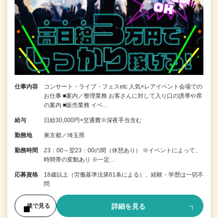
仕事内容
コンサート・ライブ・フェスetc 人気×レアイベント会場での
お仕事 ■案内／整理業務 お客さんに対して入り口の誘導や席
の案内 ■販売業務 イベ…
給与
日給30,000円+交通費※深夜手当含む
勤務地
東京都／埼玉県
勤務時間
23：00～翌23：00の間（休憩あり） ※イベントによって、
時間帯の変動あり ※一定…
応募資格
18歳以上（労働基準法第61条による）、経験・学歴は一切不
問
詳細を見る
後で見る