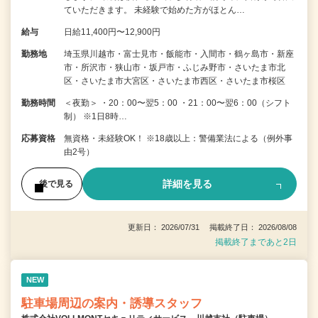
ていただきます。 未経験で始めた方がほとん…
給与
日給11,400円〜12,900円
勤務地
埼玉県川越市・富士見市・飯能市・入間市・鶴ヶ島市・新座
市・所沢市・狭山市・坂戸市・ふじみ野市・さいたま市北
区・さいたま市大宮区・さいたま市西区・さいたま市桜区
勤務時間
＜夜勤＞ ・20：00〜翌5：00 ・21：00〜翌6：00（シフト
制） ※1日8時…
応募資格
無資格・未経験OK！ ※18歳以上：警備業法による（例外事
由2号）
詳細を見る
後で見る
更新日： 2026/07/31 掲載終了日： 2026/08/08
掲載終了まであと2日
NEW
駐車場周辺の案内・誘導スタッフ