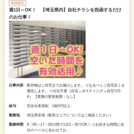
業務委託
週1日～OK！ 【埼玉県内】自社チラシを投函するだけ
のお仕事！
仕事内容
配布物はご自宅までお届けします。 ☆なるべくご自宅近くを
優先します。 ☆出社不要（自宅→ポスティング→自宅でO
K） 【業務の変更範囲：なし】
給与
完全出来高制 1枚5円以上
勤務地
埼玉県全域（配布エリアについてはご相談ください）
勤務時間
9：00～17：00の間で1日2～3hでOK！ ☆お好きな時間に自
分のペースに合わせてお…