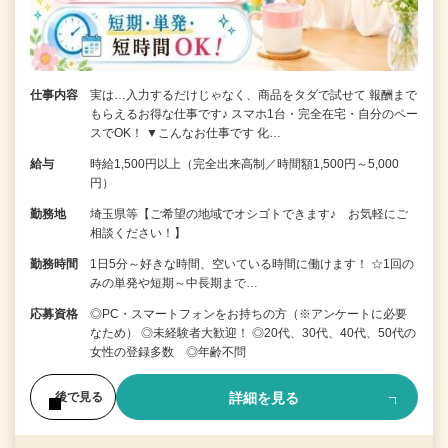
仕事内容
実は…入力するだけじゃなく、商品をタダで試せて 報酬まで
もらえるお得な仕事です♪ スマホ1台・完全在宅・自分のペー
スでOK！ ▼こんなお仕事です 化…
給与
時給1,500円以上（完全出来高制／時間額1,500円～5,000
円）
勤務地
埼玉県等【ご希望の地域でオシゴトできます♪ お気軽にご
相談ください！】
勤務時間
1日5分～好きな時間、空いている時間に働けます！ ☆1回の
みの単発や短期～中長期まで…
応募資格
◎PC・スマートフォンをお持ちの方（※アンケートに必要
なため） ◎未経験者大歓迎！ ◎20代、30代、40代、50代の
女性の登録多数 ◎年齢不問
詳細を見る
後で見る