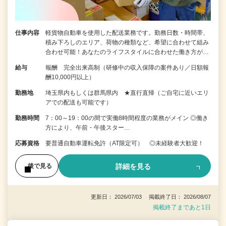
仕事内容
軽貨物自動車を使用した配送業務です。勤務日数・時間帯、
積み下ろしのエリア、荷物の種類など、希望に合わせて組み
合わせ可能！あなたのライフスタイルに合わせた働き方が…
給与
報酬 完全出来高制（研修中の収入保障の案件あり／日額報
酬10,000円以上）
勤務地
埼玉県内もしくは群馬県内 ★直行直帰（ご自宅に近いエリ
アでの配送も可能です）
勤務時間
7：00～19：00の間で実働8時間程度の業務がメイン ◎働き
方により、午前・午後スター…
応募資格
要普通自動車運転免許（AT限定可） ◎未経験者大歓迎！
詳細を見る
後で見る
更新日： 2026/07/03 掲載終了日： 2026/08/07
掲載終了まであと1日