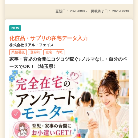
更新日： 2026/08/05 掲載終了日： 2026/08/30
NEW
化粧品・サプリの在宅データ入力
株式会社リアル・フェイス
業務委託
登録制
在宅・内職
家事・育児の合間にコツコツ稼ぐ♪ノルマなし・自分のペ
ースでOK！〈埼玉県〉