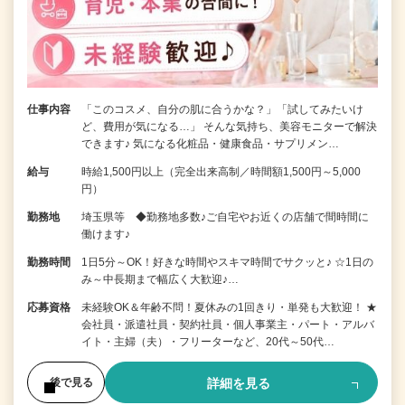
仕事内容
「このコスメ、自分の肌に合うかな？」「試してみたいけ
ど、費用が気になる…」 そんな気持ち、美容モニターで解決
できます♪ 気になる化粧品・健康食品・サプリメン…
給与
時給1,500円以上（完全出来高制／時間額1,500円～5,000
円）
勤務地
埼玉県等 ◆勤務地多数♪ご自宅やお近くの店舗で間時間に
働けます♪
勤務時間
1日5分～OK！好きな時間やスキマ時間でサクッと♪ ☆1日の
み～中長期まで幅広く大歓迎♪…
応募資格
未経験OK＆年齢不問！夏休みの1回きり・単発も大歓迎！ ★
会社員・派遣社員・契約社員・個人事業主・パート・アルバ
イト・主婦（夫）・フリーターなど、20代～50代…
詳細を見る
後で見る