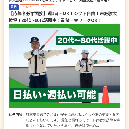
株式会社VOLLMONTセキュリティサービス 川越支社（駐車場）
注目
アルバイト
パート
【応募者必ず面接】週1日～OK！シフト自由！未経験大
歓迎！20代〜80代活躍中！副業・WワークOK！
仕事内容
駐車場周辺で皆さまが安全に通れるよう人や車の誘導・案内
などをお願いします。 最初は慣れるまで、歩行者の誘導や声
掛けから始めていただきます。 未経験で始め…