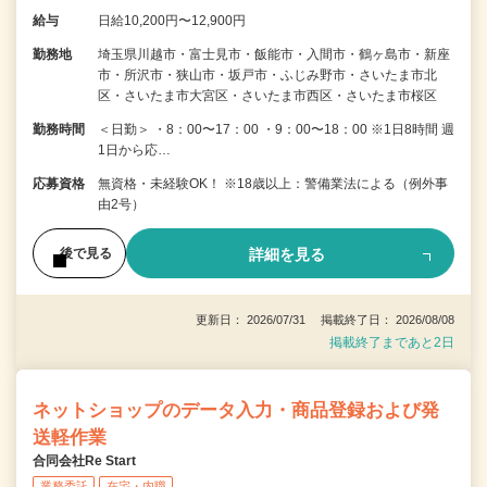
給与
日給10,200円〜12,900円
勤務地
埼玉県川越市・富士見市・飯能市・入間市・鶴ヶ島市・新座
市・所沢市・狭山市・坂戸市・ふじみ野市・さいたま市北
区・さいたま市大宮区・さいたま市西区・さいたま市桜区
勤務時間
＜日勤＞ ・8：00〜17：00 ・9：00〜18：00 ※1日8時間 週
1日から応…
応募資格
無資格・未経験OK！ ※18歳以上：警備業法による（例外事
由2号）
詳細を見る
後で見る
更新日： 2026/07/31 掲載終了日： 2026/08/08
掲載終了まであと2日
ネットショップのデータ入力・商品登録および発
送軽作業
合同会社Re Start
業務委託
在宅・内職