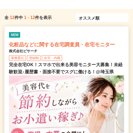
12
1
-
12
全
件中
件を表示
NEW
化粧品などに関する在宅調査員・在宅モニター
株式会社ビサーチ
業務委託
登録制
在宅・内職
完全在宅OK！スマホで出来る美容モニター大募集！未経
験歓迎♪履歴書・面接不要でスグに働ける！@埼玉県