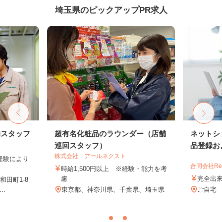
埼玉県のピックアップPR求人
助スタッフ
超有名化粧品のラウンダー（店舗
ネットシ
巡回スタッフ）
品登録およ
株式会社 アールネクスト
業経験により
合同会社Re S
時給1,500円以上 ※経験・能力を考
慮
完全出
田町1-8
..
東京都、神奈川県、千葉県、埼玉県
ご自宅