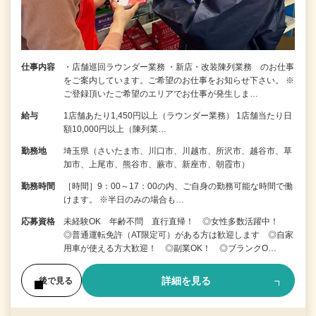
仕事内容
・店舗巡回ラウンダー業務 ・新店・改装陳列業務 のお仕事
をご案内しています。ご希望のお仕事をお知らせ下さい。 ※
ご登録頂いたご希望のエリアでお仕事が発生しま…
給与
1店舗あたり1,450円以上（ラウンダー業務） 1店舗当たり日
額10,000円以上（陳列業…
勤務地
埼玉県（さいたま市、川口市、川越市、所沢市、越谷市、草
加市、上尾市、熊谷市、蕨市、新座市、朝霞市）
勤務時間
［時間］9：00～17：00の内、ご自身の勤務可能な時間で働
けます。 ※半日のみの場合も…
応募資格
未経験OK 年齢不問 直行直帰！ ◎女性多数活躍中！
◎普通運転免許（AT限定可）がある方は歓迎します ◎自家
用車が使える方大歓迎！ ◎副業OK！ ◎ブランクO…
詳細を見る
後で見る