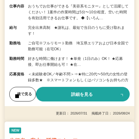
仕事内容
おうちでお仕事ができる『美容系モニター』として活躍して
ください！ 1案件の作業時間は5分〜10分程度。空いた時間
を有効活用できるお仕事です。 ◆【いろん…
給与
完全出来高制 ★謝礼は、最短で当日のうちに受け取れま
す！
勤務地
ご自宅※フルリモート勤務 埼玉県エリアおよび日本全国で
勤務可能（在宅OK）
勤務時間
好きな時間に働けます！ ★単発（1日のみ）OK！ ★応募
後、即お仕事開始も可！ ★在…
応募資格
＜未経験者OK／年齢不問＞⇒★特に20代〜50代の女性の登
録多数★ ※スマートフォンもしくはパソコンをお持ちの方
詳細を見る
後で見る
更新日： 2026/07/31 掲載終了日： 2026/08/24
NEW