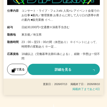
仕事内容
コンサート・ライブ・フェスetc 人気×レアイベント会場での
お仕事 ■案内／整理業務 お客さんに対して入り口の誘導や席
の案内 ■販売業務 イベ…
給与
日給30,000円+交通費※深夜手当含む
勤務地
東京都／埼玉県
勤務時間
23：00～翌23：00の間（休憩あり） ※イベントによって、
時間帯の変動あり ※一定…
応募資格
18歳以上（労働基準法第61条による）、経験・学歴は一切不
問
詳細を見る
後で見る
更新日： 2026/07/13 掲載終了日： 2026/08/10
掲載終了まであと4日
1