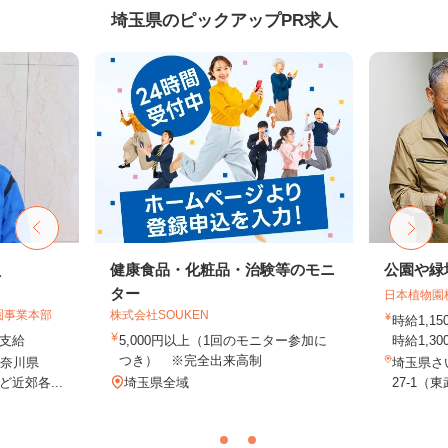
埼玉県のピックアップPR求人
員
健康食品・化粧品・治験等のモニ
公園や緑
ター
日本植物園
圏事業本部
株式会社SOUKEN
時給1,
額支給
5,000円以上（1回のモニター参加に
時給1,30
つき） ※完全出来高制
神奈川県
埼玉県さ
近郊各...
埼玉県全域
27-1（