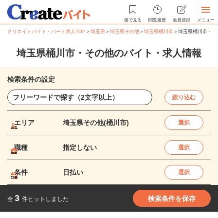
後で見る
閲覧履歴
会員登録
メニュー
クリエイトバイト・パート求人TOP
＞
埼玉県
＞
埼玉県その他
＞
埼玉県桶川市
＞
埼玉県桶川市・そ
埼玉県桶川市・その他のバイト・求人情報
検索条件の設定
絞り込む
エリア
埼玉県その他(桶川市)
選択
職種
指定しない
選択
条件
日払い
選択
3
検索条件を保存
全
件ヒットしました