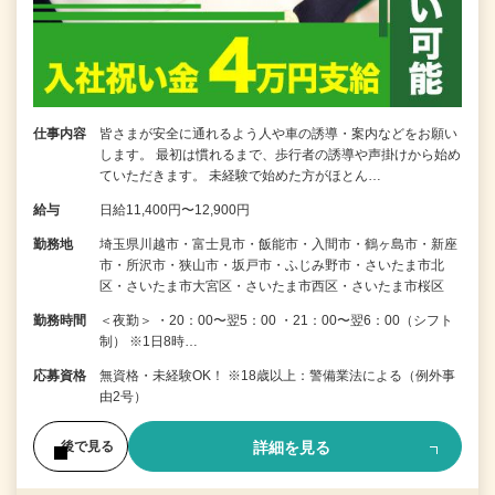
仕事内容
皆さまが安全に通れるよう人や車の誘導・案内などをお願い
します。 最初は慣れるまで、歩行者の誘導や声掛けから始め
ていただきます。 未経験で始めた方がほとん…
給与
日給11,400円〜12,900円
勤務地
埼玉県川越市・富士見市・飯能市・入間市・鶴ヶ島市・新座
市・所沢市・狭山市・坂戸市・ふじみ野市・さいたま市北
区・さいたま市大宮区・さいたま市西区・さいたま市桜区
勤務時間
＜夜勤＞ ・20：00〜翌5：00 ・21：00〜翌6：00（シフト
制） ※1日8時…
応募資格
無資格・未経験OK！ ※18歳以上：警備業法による（例外事
由2号）
詳細を見る
後で見る