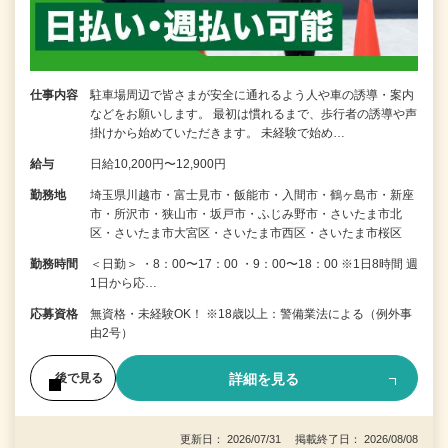
仕事内容
駐車場周辺で皆さまが安全に通れるよう人や車の誘導・案内
などをお願いします。 最初は慣れるまで、歩行者の誘導や声
掛けから始めていただきます。 未経験で始め…
給与
日給10,200円〜12,900円
勤務地
埼玉県川越市・富士見市・飯能市・入間市・鶴ヶ島市・新座
市・所沢市・狭山市・坂戸市・ふじみ野市・さいたま市北
区・さいたま市大宮区・さいたま市西区・さいたま市桜区
勤務時間
＜日勤＞ ・8：00〜17：00 ・9：00〜18：00 ※1日8時間 週
1日から応…
応募資格
無資格・未経験OK！ ※18歳以上：警備業法による（例外事
由2号）
詳細を見る
後で見る
更新日： 2026/07/31 掲載終了日： 2026/08/08