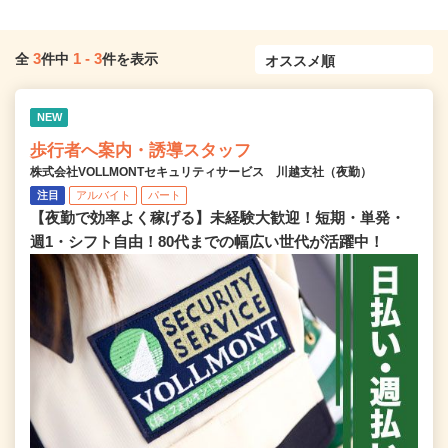
3
1
-
3
全
件中
件を表示
NEW
歩行者へ案内・誘導スタッフ
株式会社VOLLMONTセキュリティサービス 川越支社（夜勤）
注目
アルバイト
パート
【夜勤で効率よく稼げる】未経験大歓迎！短期・単発・
週1・シフト自由！80代までの幅広い世代が活躍中！