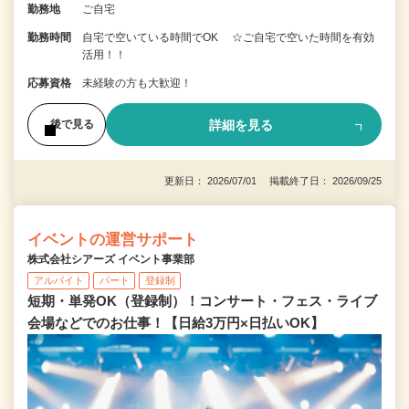
勤務地
ご自宅
勤務時間
自宅で空いている時間でOK ☆ご自宅で空いた時間を有効
活用！！
応募資格
未経験の方も大歓迎！
詳細を見る
後で見る
更新日： 2026/07/01 掲載終了日： 2026/09/25
イベントの運営サポート
株式会社シアーズ イベント事業部
アルバイト
パート
登録制
短期・単発OK（登録制）！コンサート・フェス・ライブ
会場などでのお仕事！【日給3万円×日払いOK】