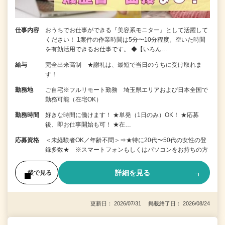
仕事内容
おうちでお仕事ができる『美容系モニター』として活躍して
ください！ 1案件の作業時間は5分〜10分程度。空いた時間
を有効活用できるお仕事です。 ◆【いろん…
給与
完全出来高制 ★謝礼は、最短で当日のうちに受け取れま
す！
勤務地
ご自宅※フルリモート勤務 埼玉県エリアおよび日本全国で
勤務可能（在宅OK）
勤務時間
好きな時間に働けます！ ★単発（1日のみ）OK！ ★応募
後、即お仕事開始も可！ ★在…
応募資格
＜未経験者OK／年齢不問＞⇒★特に20代〜50代の女性の登
録多数★ ※スマートフォンもしくはパソコンをお持ちの方
詳細を見る
後で見る
更新日： 2026/07/31 掲載終了日： 2026/08/24