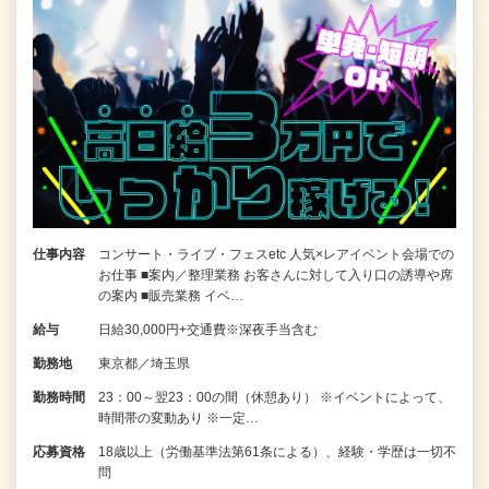
仕事内容
コンサート・ライブ・フェスetc 人気×レアイベント会場での
お仕事 ■案内／整理業務 お客さんに対して入り口の誘導や席
の案内 ■販売業務 イベ…
給与
日給30,000円+交通費※深夜手当含む
勤務地
東京都／埼玉県
勤務時間
23：00～翌23：00の間（休憩あり） ※イベントによって、
時間帯の変動あり ※一定…
応募資格
18歳以上（労働基準法第61条による）、経験・学歴は一切不
問