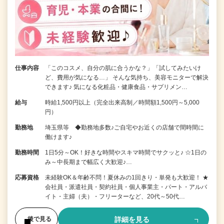
仕事内容
「このコスメ、自分の肌に合うかな？」「試してみたいけ
ど、費用が気になる…」 そんな気持ち、美容モニターで解決
できます♪ 気になる化粧品・健康食品・サプリメン…
給与
時給1,500円以上（完全出来高制／時間額1,500円～5,000
円）
勤務地
埼玉県等 ◆勤務地多数♪ご自宅やお近くの店舗で間時間に
働けます♪
勤務時間
1日5分～OK！好きな時間やスキマ時間でサクッと♪ ☆1日の
み～中長期まで幅広く大歓迎♪…
応募資格
未経験OK＆年齢不問！夏休みの1回きり・単発も大歓迎！ ★
会社員・派遣社員・契約社員・個人事業主・パート・アルバ
イト・主婦（夫）・フリーターなど、20代～50代…
詳細を見る
後で見る