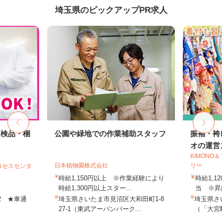
埼玉県のピックアップPR求人
・検品・梱
公園や緑地での作業補助スタッフ
振袖・袴
オの運営ス
KIMONO
日本植物園株式会社
リー
ロセスセンタ
時給1,150円以上 ※作業経験により
時給1,1
時給1,300円以上スター...
当 ※昇
-2 ★車通
埼玉県さいたま市見沼区大和田町1-8
埼玉県さ
27-1（東武アーバンパーク...
（「大宮