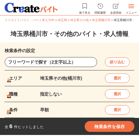
後で見る
閲覧履歴
会員登録
メニュー
クリエイトバイト・パート求人TOP
＞
埼玉県
＞
埼玉県その他
＞
埼玉県桶川市
＞
埼玉県桶川市・そ
埼玉県桶川市・その他のバイト・求人情報
検索条件の設定
絞り込む
エリア
埼玉県その他(桶川市)
選択
職種
指定しない
選択
条件
早朝
選択
6
検索条件を保存
全
件ヒットしました