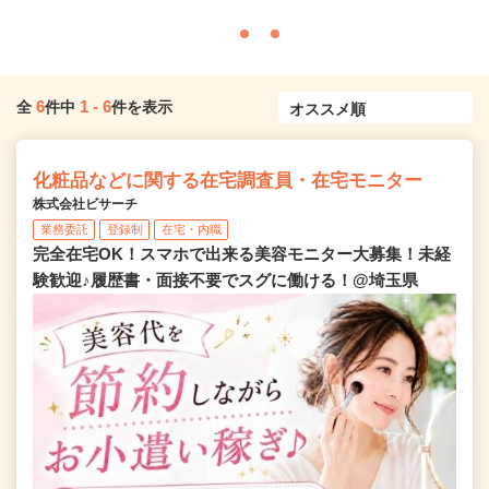
6
1
-
6
全
件中
件を表示
化粧品などに関する在宅調査員・在宅モニター
株式会社ビサーチ
業務委託
登録制
在宅・内職
完全在宅OK！スマホで出来る美容モニター大募集！未経
験歓迎♪履歴書・面接不要でスグに働ける！@埼玉県