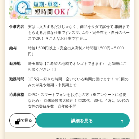
仕事内容
実は…入力するだけじゃなく、商品をタダで試せて 報酬まで
もらえるお得な仕事です♪ スマホ1台・完全在宅・自分のペー
スでOK！ ▼こんなお仕事です 化…
給与
時給1,500円以上（完全出来高制／時間額1,500円～5,000
円）
勤務地
埼玉県等【ご希望の地域でオシゴトできます♪ お気軽にご
相談ください！】
勤務時間
1日5分～好きな時間、空いている時間に働けます！ ☆1回の
みの単発や短期～中長期まで…
応募資格
◎PC・スマートフォンをお持ちの方（※アンケートに必要
なため） ◎未経験者大歓迎！ ◎20代、30代、40代、50代の
女性の登録多数 ◎年齢不問
詳細を見る
後で見る