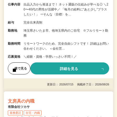
仕事内容
出品入力から発送まで！ ネット通販の仕組みが学べる◎ ＼2
0〜40代の男性が活躍中／ 「毎月の給料に“あと少し”プラス
したい！」 ⇒そんな〈目標〉を…
給与
完全出来高制
勤務地
埼玉県さいたま市、他埼玉県内のご自宅 ※フルリモート勤
務
勤務時間
リモートワークのため、完全自由シフトです！ 詳細はお問い
合わせください。 ＜会社営…
応募資格
＼経験・資格・学歴いっさい不問！／
詳細を見る
後で見る
更新日： 2026/07/15 掲載終了日： 2026/08/26
文房具の内職
有限会社ツカサ
業務委託
在宅・内職