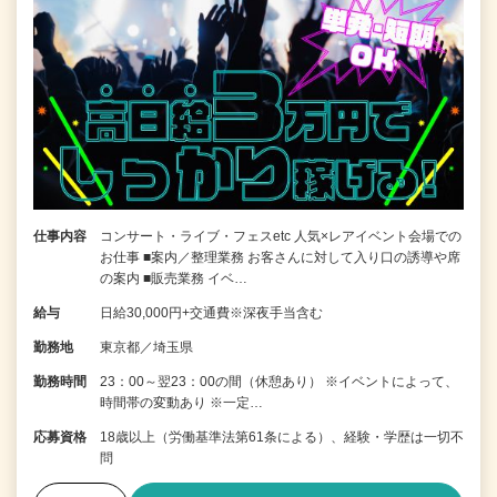
仕事内容
コンサート・ライブ・フェスetc 人気×レアイベント会場での
お仕事 ■案内／整理業務 お客さんに対して入り口の誘導や席
の案内 ■販売業務 イベ…
給与
日給30,000円+交通費※深夜手当含む
勤務地
東京都／埼玉県
勤務時間
23：00～翌23：00の間（休憩あり） ※イベントによって、
時間帯の変動あり ※一定…
応募資格
18歳以上（労働基準法第61条による）、経験・学歴は一切不
問