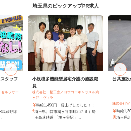
埼玉県のピックアップPR求人
備スタッフ
小規模多機能型居宅介護の施設職
公共施設
員
 セルフサー
株式会社 揚工舎／ヨウコーキャッスル鳩
ヶ谷・ヴィラ
株式会社宮
時給1,450円 賃上げしました！！
時給1,3
JR武蔵野線
埼玉県川口市鳩ヶ谷本町3-24-8（ 埼
.
玉高速鉄道 「鳩ヶ谷駅」...
埼玉県