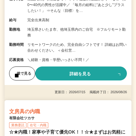
0〜40代の男性が活躍中／ 「毎月の給料に“あと少し”プラス
したい！」 ⇒そんな〈目標〉を…
給与
完全出来高制
勤務地
埼玉県さいたま市、他埼玉県内のご自宅 ※フルリモート勤
務
勤務時間
リモートワークのため、完全自由シフトです！ 詳細はお問い
合わせください。 ＜会社営…
応募資格
＼経験・資格・学歴いっさい不問！／
詳細を見る
後で見る
更新日： 2026/07/15 掲載終了日： 2026/08/26
文房具の内職
有限会社ツカサ
業務委託
在宅・内職
☆★内職！家事や子育て優先OK！！☆★まずはお気軽に