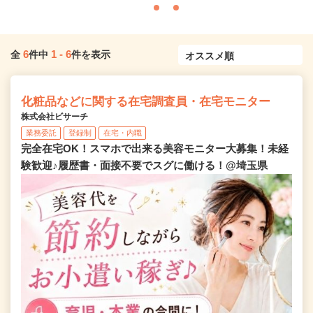
6
1
-
6
全
件中
件を表示
化粧品などに関する在宅調査員・在宅モニター
株式会社ビサーチ
業務委託
登録制
在宅・内職
完全在宅OK！スマホで出来る美容モニター大募集！未経
験歓迎♪履歴書・面接不要でスグに働ける！@埼玉県