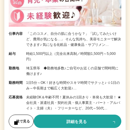
仕事内容
「このコスメ、自分の肌に合うかな？」「試してみたいけ
ど、費用が気になる…」 そんな気持ち、美容モニターで解決
できます♪ 気になる化粧品・健康食品・サプリメン…
給与
時給1,500円以上（完全出来高制／時間額1,500円～5,000
円）
勤務地
埼玉県等 ◆勤務地多数♪ご自宅やお近くの店舗で間時間に
働けます♪
勤務時間
1日5分～OK！好きな時間やスキマ時間でサクッと♪ ☆1日の
み～中長期まで幅広く大歓迎♪…
応募資格
未経験OK＆年齢不問！夏休みの1回きり・単発も大歓迎！ ★
会社員・派遣社員・契約社員・個人事業主・パート・アルバ
イト・主婦（夫）・フリーターなど、20代～50代…
詳細を見る
後で見る