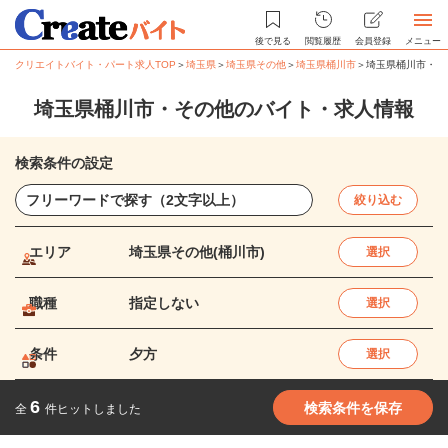
後で見る
閲覧履歴
会員登録
メニュー
クリエイトバイト・パート求人TOP
＞
埼玉県
＞
埼玉県その他
＞
埼玉県桶川市
＞
埼玉県桶川市・そ
埼玉県桶川市・その他のバイト・求人情報
検索条件の設定
絞り込む
エリア
埼玉県その他(桶川市)
選択
職種
指定しない
選択
条件
夕方
選択
6
検索条件を保存
全
件ヒットしました