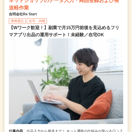
ネットショップのデータ入力・商品登録および発
送軽作業
合同会社Re Start
業務委託
在宅・内職
【Wワーク歓迎！】副業で月15万円前後を見込めるフリ
マアプリ出品の運用サポート！未経験／在宅OK
仕事内容
出品入力から発送まで！ ネット通販の仕組みが学べる◎ ＼2