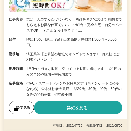
仕事内容
実は…入力するだけじゃなく、商品をタダで試せて 報酬まで
もらえるお得な仕事です♪ スマホ1台・完全在宅・自分のペー
スでOK！ ▼こんなお仕事です 化…
給与
時給1,500円以上（完全出来高制／時間額1,500円～5,000
円）
勤務地
埼玉県等【ご希望の地域でオシゴトできます♪ お気軽にご
相談ください！】
勤務時間
1日5分～好きな時間、空いている時間に働けます！ ☆1回の
みの単発や短期～中長期まで…
応募資格
◎PC・スマートフォンをお持ちの方（※アンケートに必要
なため） ◎未経験者大歓迎！ ◎20代、30代、40代、50代の
女性の登録多数 ◎年齢不問
詳細を見る
後で見る
更新日： 2026/07/23 掲載終了日： 2026/08/30