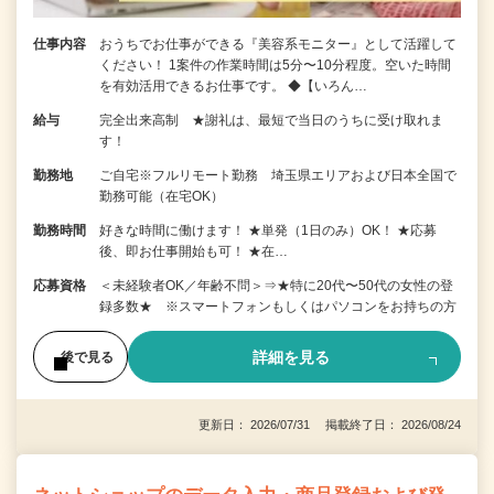
仕事内容
おうちでお仕事ができる『美容系モニター』として活躍して
ください！ 1案件の作業時間は5分〜10分程度。空いた時間
を有効活用できるお仕事です。 ◆【いろん…
給与
完全出来高制 ★謝礼は、最短で当日のうちに受け取れま
す！
勤務地
ご自宅※フルリモート勤務 埼玉県エリアおよび日本全国で
勤務可能（在宅OK）
勤務時間
好きな時間に働けます！ ★単発（1日のみ）OK！ ★応募
後、即お仕事開始も可！ ★在…
応募資格
＜未経験者OK／年齢不問＞⇒★特に20代〜50代の女性の登
録多数★ ※スマートフォンもしくはパソコンをお持ちの方
詳細を見る
後で見る
更新日： 2026/07/31 掲載終了日： 2026/08/24