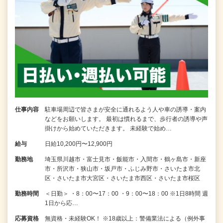
仕事内容
駐車場周辺で皆さまが安全に通れるよう人や車の誘導・案内
などをお願いします。 最初は慣れるまで、歩行者の誘導や声
掛けから始めていただきます。 未経験で始め…
給与
日給10,200円〜12,900円
勤務地
埼玉県川越市・富士見市・飯能市・入間市・鶴ヶ島市・新座
市・所沢市・狭山市・坂戸市・ふじみ野市・さいたま市北
区・さいたま市大宮区・さいたま市西区・さいたま市桜区
勤務時間
＜日勤＞ ・8：00〜17：00 ・9：00〜18：00 ※1日8時間 週
1日から応…
応募資格
無資格・未経験OK！ ※18歳以上：警備業法による（例外事