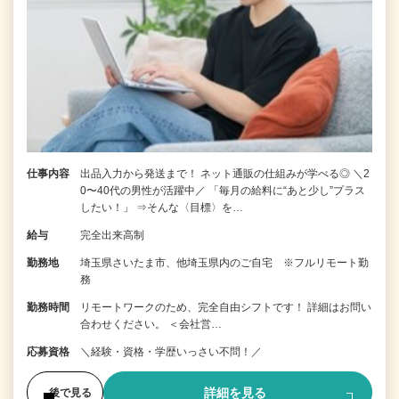
仕事内容
出品入力から発送まで！ ネット通販の仕組みが学べる◎ ＼2
0〜40代の男性が活躍中／ 「毎月の給料に“あと少し”プラス
したい！」 ⇒そんな〈目標〉を…
給与
完全出来高制
勤務地
埼玉県さいたま市、他埼玉県内のご自宅 ※フルリモート勤
務
勤務時間
リモートワークのため、完全自由シフトです！ 詳細はお問い
合わせください。 ＜会社営…
応募資格
＼経験・資格・学歴いっさい不問！／
詳細を見る
後で見る