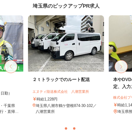
埼玉県のピックアップPR求人
２ｔトラックでのルート配送
本やDV
定、入力ス
エヌティ陸送株式会社 八潮営業所
0円（日勤）
株式会社プ
時給1,228円
時給1,1
・千葉県
埼玉県八潮市鶴ケ曽根874-30-102／
・直帰...
八潮営業所
埼玉県熊