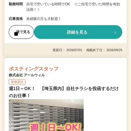
勤務時間
自宅で空いている時間でOK ☆ご自宅で空いた時間を有効
活用！！
応募資格
未経験の方も大歓迎！
詳細を見る
後で見る
更新日： 2026/07/01 掲載終了日： 2026/09/25
ポスティングスタッフ
株式会社 アールウィル
業務委託
週1日～OK！ 【埼玉県内】自社チラシを投函するだけ
のお仕事！