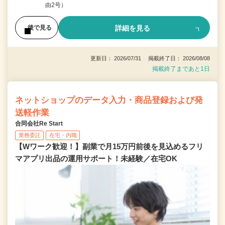
由2号）
詳細を見る
後で見る
更新日： 2026/07/31 掲載終了日： 2026/08/08
掲載終了まであと1日
ネットショップのデータ入力・商品登録および発
送軽作業
合同会社Re Start
業務委託
在宅・内職
【Wワーク歓迎！】副業で月15万円前後を見込めるフリ
マアプリ出品の運用サポート！未経験／在宅OK