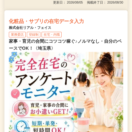
更新日： 2026/08/05 掲載終了日： 2026/08/30
化粧品・サプリの在宅データ入力
株式会社リアル・フェイス
業務委託
登録制
在宅・内職
家事・育児の合間にコツコツ稼ぐ♪ノルマなし・自分のペ
ースでOK！〈埼玉県〉