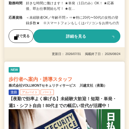
勤務時間
好きな時間に働けます！ ★単発（1日のみ）OK！ ★応募
後、即お仕事開始も可！ ★在…
応募資格
＜未経験者OK／年齢不問＞⇒★特に20代〜50代の女性の登
録多数★ ※スマートフォンもしくはパソコンをお持ちの方
詳細を見る
後で見る
更新日： 2026/07/31 掲載終了日： 2026/08/24
NEW
歩行者へ案内・誘導スタッフ
株式会社VOLLMONTセキュリティサービス 川越支社（夜勤）
注目
アルバイト
パート
【夜勤で効率よく稼げる】未経験大歓迎！短期・単発・
週1・シフト自由！80代までの幅広い世代が活躍中！