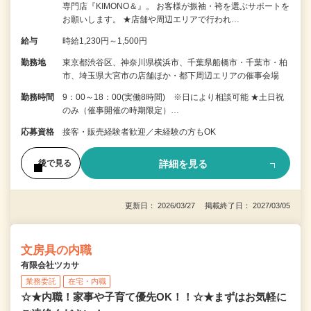
専門店『KIMONO＆』。 お客様が振袖・袴を選ぶサポートを
お願いします。 ★店舗や周辺エリアで行われ…
給与
時給1,230円～1,500円
勤務地
東京都渋谷区、神奈川県横浜市、千葉県船橋市・千葉市・柏
市、埼玉県大宮市の店舗ほか・都下周辺エリアの催事会場
勤務時間
9：00～18：00(実働8時間) ※日により相談可能 ★土日祝
のみ（催事開催の時期限定）…
応募資格
接客・販売経験者歓迎／未経験の方もOK
詳細を見る
後で見る
更新日： 2026/03/27 掲載終了日： 2027/03/05
文房具の内職
有限会社ツカサ
業務委託
在宅・内職
☆★内職！家事や子育て優先OK！！☆★まずはお気軽に