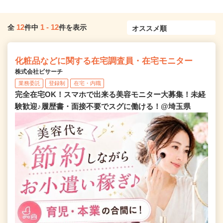
12
1
-
12
全
件中
件を表示
化粧品などに関する在宅調査員・在宅モニター
株式会社ビサーチ
業務委託
登録制
在宅・内職
完全在宅OK！スマホで出来る美容モニター大募集！未経
験歓迎♪履歴書・面接不要でスグに働ける！@埼玉県