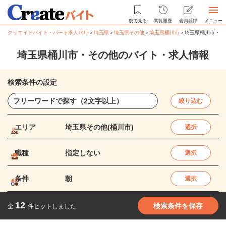
後で見る
閲覧履歴
会員登録
メニュー
クリエイトバイト・パート求人TOP
＞
埼玉県
＞
埼玉県その他
＞
埼玉県桶川市
＞
埼玉県桶川市・そ
埼玉県桶川市・その他のバイト・求人情報
検索条件の設定
絞り込む
エリア
埼玉県その他(桶川市)
選択
職種
指定しない
選択
条件
朝
選択
12
検索条件を保存
全
件ヒットしました