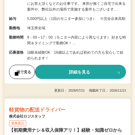
にお答え頂くなどのお仕事です。 来所が無くご自宅で出来る
案件や、弊社以外の場所で実施する案件もございます…
給与
5,000円以上（1回のモニター参加につき） ※完全出来高制
勤務地
埼玉県全域
勤務時間
9：00～17：00（モニター内容により異なります） 好きな時
間＆タイミングで勤務OK！…
応募資格
治験未経験OK 18歳以上であれば初めての方も安心して始
められます！
詳細を見る
後で見る
更新日： 2026/07/21 掲載終了日： 2026/11/13
軽貨物の配送ドライバー
株式会社ロジスタッフ
業務委託
【初期費用ナシ＆収入保障アリ！】経験・知識ゼロから