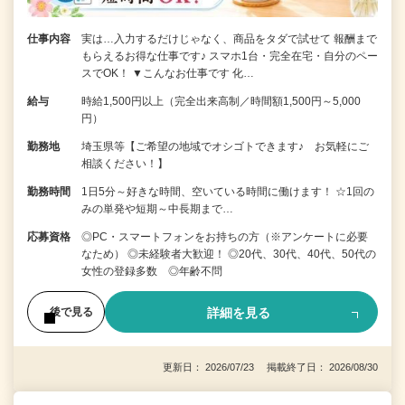
仕事内容
実は…入力するだけじゃなく、商品をタダで試せて 報酬まで
もらえるお得な仕事です♪ スマホ1台・完全在宅・自分のペー
スでOK！ ▼こんなお仕事です 化…
給与
時給1,500円以上（完全出来高制／時間額1,500円～5,000
円）
勤務地
埼玉県等【ご希望の地域でオシゴトできます♪ お気軽にご
相談ください！】
勤務時間
1日5分～好きな時間、空いている時間に働けます！ ☆1回の
みの単発や短期～中長期まで…
応募資格
◎PC・スマートフォンをお持ちの方（※アンケートに必要
なため） ◎未経験者大歓迎！ ◎20代、30代、40代、50代の
女性の登録多数 ◎年齢不問
詳細を見る
後で見る
更新日： 2026/07/23 掲載終了日： 2026/08/30