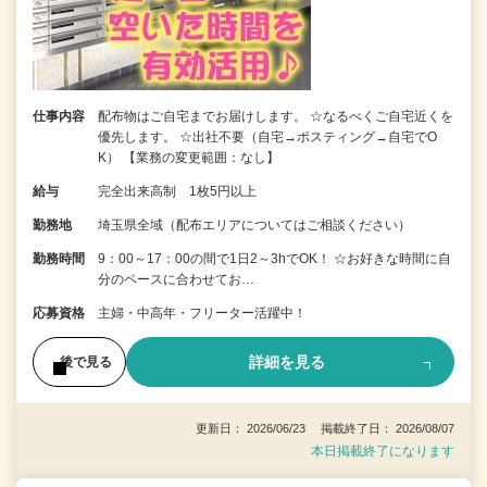
仕事内容
配布物はご自宅までお届けします。 ☆なるべくご自宅近くを
優先します。 ☆出社不要（自宅→ポスティング→自宅でO
K） 【業務の変更範囲：なし】
給与
完全出来高制 1枚5円以上
勤務地
埼玉県全域（配布エリアについてはご相談ください）
勤務時間
9：00～17：00の間で1日2～3hでOK！ ☆お好きな時間に自
分のペースに合わせてお…
応募資格
主婦・中高年・フリーター活躍中！
詳細を見る
後で見る
更新日： 2026/06/23 掲載終了日： 2026/08/07
本日掲載終了になります