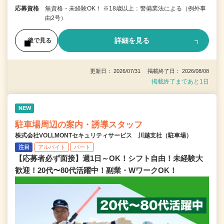
応募資格
無資格・未経験OK！ ※18歳以上：警備業法による（例外事
由2号）
詳細を見る
後で見る
更新日： 2026/07/31 掲載終了日： 2026/08/08
掲載終了まであと1日
NEW
駐車場周辺の案内・誘導スタッフ
株式会社VOLLMONTセキュリティサービス 川越支社（駐車場）
注目
アルバイト
パート
【応募者必ず面接】週1日～OK！シフト自由！未経験大
歓迎！20代〜80代活躍中！副業・WワークOK！