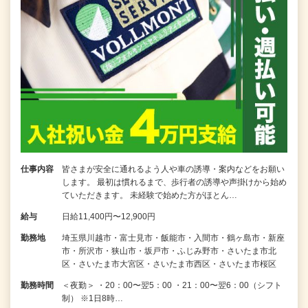
仕事内容
皆さまが安全に通れるよう人や車の誘導・案内などをお願い
します。 最初は慣れるまで、歩行者の誘導や声掛けから始め
ていただきます。 未経験で始めた方がほとん…
給与
日給11,400円〜12,900円
勤務地
埼玉県川越市・富士見市・飯能市・入間市・鶴ヶ島市・新座
市・所沢市・狭山市・坂戸市・ふじみ野市・さいたま市北
区・さいたま市大宮区・さいたま市西区・さいたま市桜区
勤務時間
＜夜勤＞ ・20：00〜翌5：00 ・21：00〜翌6：00（シフト
制） ※1日8時…