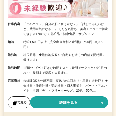
仕事内容
「このコスメ、自分の肌に合うかな？」「試してみたいけ
ど、費用が気になる…」 そんな気持ち、美容モニターで解決
できます♪ 気になる化粧品・健康食品・サプリメン…
給与
時給1,500円以上（完全出来高制／時間額1,500円～5,000
円）
勤務地
埼玉県等 ◆勤務地多数♪ご自宅やお近くの店舗で間時間に
働けます♪
勤務時間
1日5分～OK！好きな時間やスキマ時間でサクッと♪ ☆1日の
み～中長期まで幅広く大歓迎♪…
応募資格
未経験OK＆年齢不問！夏休みの1回きり・単発も大歓迎！ ★
会社員・派遣社員・契約社員・個人事業主・パート・アルバ
イト・主婦（夫）・フリーターなど、20代～50代…
詳細を見る
後で見る