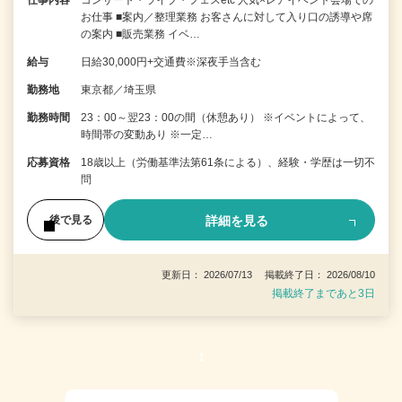
お仕事 ■案内／整理業務 お客さんに対して入り口の誘導や席
の案内 ■販売業務 イベ…
給与
日給30,000円+交通費※深夜手当含む
勤務地
東京都／埼玉県
勤務時間
23：00～翌23：00の間（休憩あり） ※イベントによって、
時間帯の変動あり ※一定…
応募資格
18歳以上（労働基準法第61条による）、経験・学歴は一切不
問
詳細を見る
後で見る
更新日： 2026/07/13 掲載終了日： 2026/08/10
掲載終了まであと3日
1