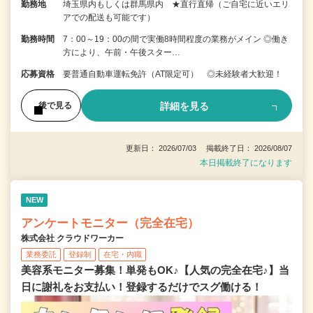
勤務地
埼玉県内もしくは群馬県内 ★直行直帰（ご自宅に近いエリ
アでの配送も可能です）
勤務時間
7：00～19：00の間で実働8時間程度の業務がメイン ◎働き
方により、午前・午後スター…
応募資格
要普通自動車運転免許（AT限定可） ◎未経験者大歓迎！
詳細を見る
後で見る
更新日： 2026/07/03 掲載終了日： 2026/08/07
本日掲載終了になります
NEW
アンケートモニター（完全在宅）
株式会社 クラウドワーカー
業務委託
登録制
在宅・内職
美容系モニター募集！単発もOK♪【人気の完全在宅♪】当
日に謝礼をお支払い！登録するだけでスグ働ける！