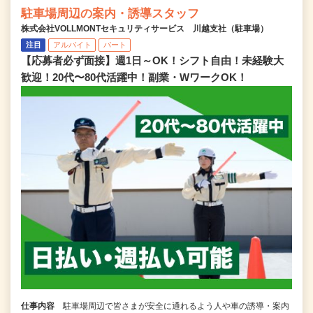
駐車場周辺の案内・誘導スタッフ
株式会社VOLLMONTセキュリティサービス 川越支社（駐車場）
注目
アルバイト
パート
【応募者必ず面接】週1日～OK！シフト自由！未経験大
歓迎！20代〜80代活躍中！副業・WワークOK！
仕事内容
駐車場周辺で皆さまが安全に通れるよう人や車の誘導・案内