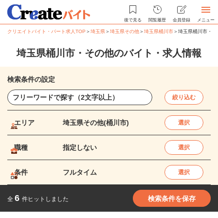
後で見る
閲覧履歴
会員登録
メニュー
クリエイトバイト・パート求人TOP
＞
埼玉県
＞
埼玉県その他
＞
埼玉県桶川市
＞
埼玉県桶川市・そ
埼玉県桶川市・その他のバイト・求人情報
検索条件の設定
絞り込む
エリア
埼玉県その他(桶川市)
選択
職種
指定しない
選択
条件
フルタイム
選択
6
検索条件を保存
全
件ヒットしました