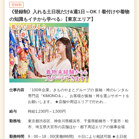
登録制
《登録制》入れる土日祝だけ&週1日～OK！着付けや着物
の知識もイチから学べる♪【東京エリア】
仕事内容
「100年企業」きものやまとグループの 振袖・袴のレンタル
専門店『KIMONO＆』。 お客様が振袖・袴を選ぶサポートを
お願いします。 ★店舗や周辺エリアで行われ…
給与
時給1,230円～1,500円
勤務地
東京都渋谷区、神奈川県横浜市、千葉県船橋市・千葉市・柏
市、埼玉県大宮市の店舗ほか・都下周辺エリアの催事会場
勤務時間
9：00～18：00(実働8時間) ※日により相談可能 ★土日祝