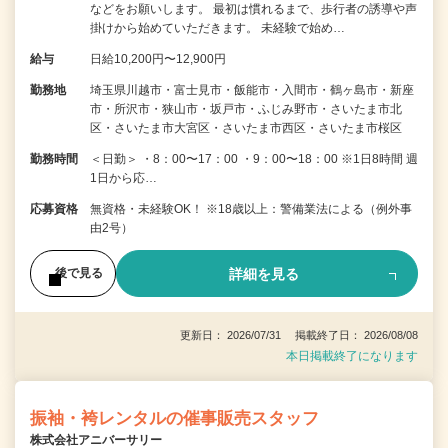
などをお願いします。 最初は慣れるまで、歩行者の誘導や声
掛けから始めていただきます。 未経験で始め…
給与
日給10,200円〜12,900円
勤務地
埼玉県川越市・富士見市・飯能市・入間市・鶴ヶ島市・新座
市・所沢市・狭山市・坂戸市・ふじみ野市・さいたま市北
区・さいたま市大宮区・さいたま市西区・さいたま市桜区
勤務時間
＜日勤＞ ・8：00〜17：00 ・9：00〜18：00 ※1日8時間 週
1日から応…
応募資格
無資格・未経験OK！ ※18歳以上：警備業法による（例外事
由2号）
詳細を見る
後で見る
更新日： 2026/07/31 掲載終了日： 2026/08/08
本日掲載終了になります
振袖・袴レンタルの催事販売スタッフ
株式会社アニバーサリー