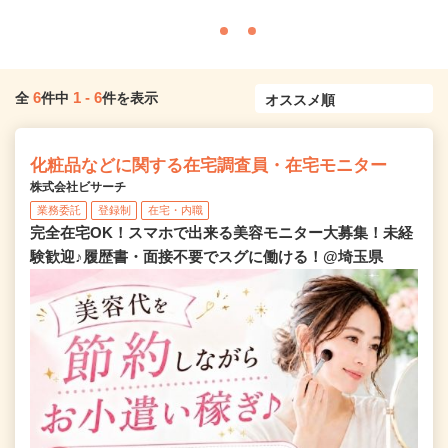
6
1
-
6
全
件中
件を表示
化粧品などに関する在宅調査員・在宅モニター
株式会社ビサーチ
業務委託
登録制
在宅・内職
完全在宅OK！スマホで出来る美容モニター大募集！未経
験歓迎♪履歴書・面接不要でスグに働ける！@埼玉県