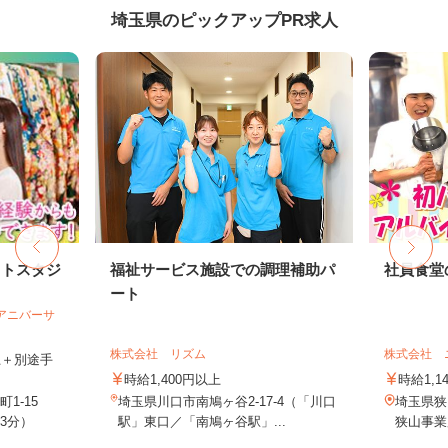
埼玉県のピックアップPR求人
ォトスタジ
福祉サービス施設での調理補助パ
社員食堂
ート
社アニバーサ
株式会社 リズム
株式会社 
以上＋別途手
時給1,400円以上
時給1,1
1-15
埼玉県川口市南鳩ヶ谷2-17-4（「川口
埼玉県狭
3分）
駅」東口／「南鳩ヶ谷駅」...
狭山事業