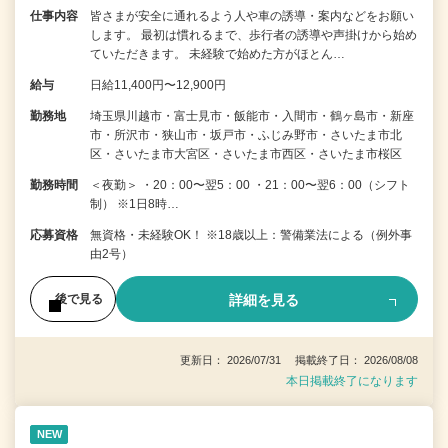
仕事内容
皆さまが安全に通れるよう人や車の誘導・案内などをお願い
します。 最初は慣れるまで、歩行者の誘導や声掛けから始め
ていただきます。 未経験で始めた方がほとん…
給与
日給11,400円〜12,900円
勤務地
埼玉県川越市・富士見市・飯能市・入間市・鶴ヶ島市・新座
市・所沢市・狭山市・坂戸市・ふじみ野市・さいたま市北
区・さいたま市大宮区・さいたま市西区・さいたま市桜区
勤務時間
＜夜勤＞ ・20：00〜翌5：00 ・21：00〜翌6：00（シフト
制） ※1日8時…
応募資格
無資格・未経験OK！ ※18歳以上：警備業法による（例外事
由2号）
詳細を見る
後で見る
更新日： 2026/07/31 掲載終了日： 2026/08/08
本日掲載終了になります
NEW