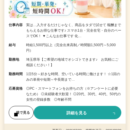
仕事内容
実は…入力するだけじゃなく、商品をタダで試せて 報酬まで
もらえるお得な仕事です♪ スマホ1台・完全在宅・自分のペー
スでOK！ ▼こんなお仕事です 化…
給与
時給1,500円以上（完全出来高制／時間額1,500円～5,000
円）
勤務地
埼玉県等【ご希望の地域でオシゴトできます♪ お気軽にご
相談ください！】
勤務時間
1日5分～好きな時間、空いている時間に働けます！ ☆1回の
みの単発や短期～中長期まで…
応募資格
◎PC・スマートフォンをお持ちの方（※アンケートに必要
なため） ◎未経験者大歓迎！ ◎20代、30代、40代、50代の
女性の登録多数 ◎年齢不問
詳細を見る
後で見る