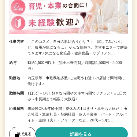
仕事内容
「このコスメ、自分の肌に合うかな？」「試してみたいけ
ど、費用が気になる…」 そんな気持ち、美容モニターで解決
できます♪ 気になる化粧品・健康食品・サプリメン…
給与
時給1,500円以上（完全出来高制／時間額1,500円～5,000
円）
勤務地
埼玉県等 ◆勤務地多数♪ご自宅やお近くの店舗で間時間に
働けます♪
勤務時間
1日5分～OK！好きな時間やスキマ時間でサクッと♪ ☆1日の
み～中長期まで幅広く大歓迎♪…
応募資格
未経験OK＆年齢不問！夏休みの1回きり・単発も大歓迎！ ★
会社員・派遣社員・契約社員・個人事業主・パート・アルバ
イト・主婦（夫）・フリーターなど、20代～50代…
詳細を見る
後で見る