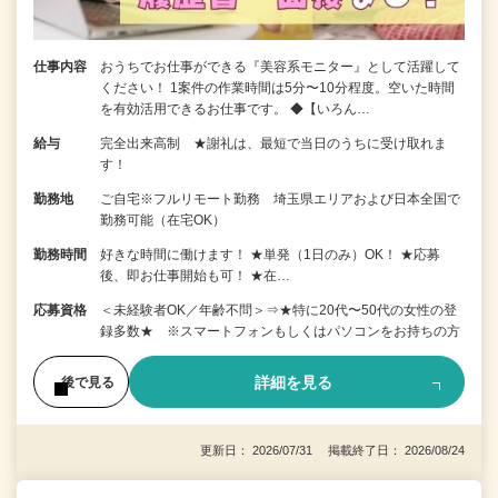
仕事内容
おうちでお仕事ができる『美容系モニター』として活躍して
ください！ 1案件の作業時間は5分〜10分程度。空いた時間
を有効活用できるお仕事です。 ◆【いろん…
給与
完全出来高制 ★謝礼は、最短で当日のうちに受け取れま
す！
勤務地
ご自宅※フルリモート勤務 埼玉県エリアおよび日本全国で
勤務可能（在宅OK）
勤務時間
好きな時間に働けます！ ★単発（1日のみ）OK！ ★応募
後、即お仕事開始も可！ ★在…
応募資格
＜未経験者OK／年齢不問＞⇒★特に20代〜50代の女性の登
録多数★ ※スマートフォンもしくはパソコンをお持ちの方
詳細を見る
後で見る
更新日： 2026/07/31 掲載終了日： 2026/08/24