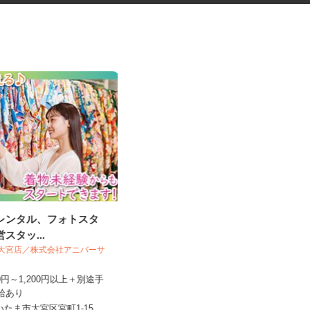
袴レンタル、フォトスタ
医療材料・医薬品の供給管理
営スタッ...
O＆ 大宮店／株式会社アニバーサ
株式会社 エフエスユニマネジメント
＜埼玉県立循環器・呼吸器...
120円～1,200円以上＋別途手
昇給あり
時給1,150円以上