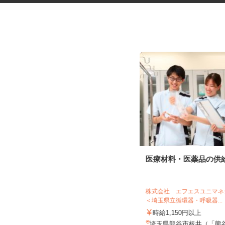
振袖・袴レンタル、フォトスタ
医療材料・医薬品の供
ジオの運営スタッ...
KIMONO＆ 大宮店／株式会社アニバーサ
リー
株式会社 エフエスユニ
＜埼玉県立循環器・呼吸器..
時給1,120円～1,200円以上＋別途手
当 ※昇給あり
時給1,150円以上