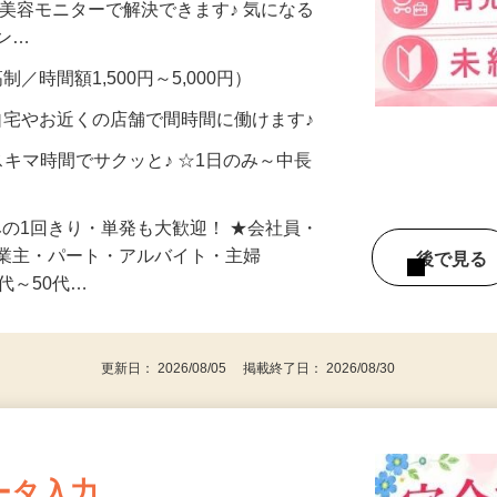
合うかな？」「試してみたいけど、費用が
、美容モニターで解決できます♪ 気になる
メン…
制／時間額1,500円～5,000円）
自宅やお近くの店舗で間時間に働けます♪
スキマ時間でサクッと♪ ☆1日のみ～中長
みの1回きり・単発も大歓迎！ ★会社員・
事業主・パート・アルバイト・主婦
後で見
代～50代…
更新日： 2026/08/05 掲載終了日： 2026/08/30