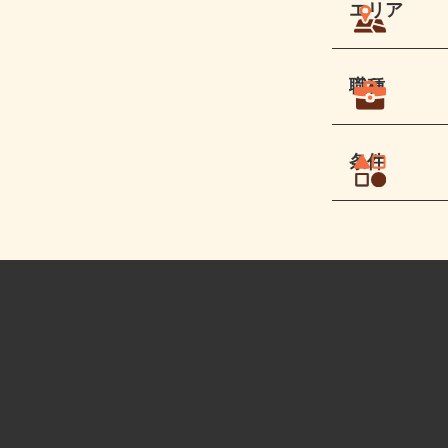
エリア
職種
条件