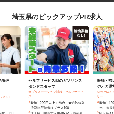
埼玉県のピックアップPR求人
給管理
セルフサービス型のガソリンス
振袖・
タンドスタッフ
ジオの運
オブリステーション川越 セルフサービ
KIMON
ス
リー
マネジメント
.
時給1,200円以上＋歩合 ★危険物取
時給1,
扱資格所持者はプラス100...
当 ※