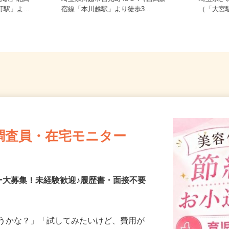
谷駅」北口
埼玉県川越市宮元町48-3-4（西武新
埼玉県
駅」よ...
宿線「本川越駅」より徒歩3...
（「大
調査員・在宅モニター
ー大募集！未経験歓迎♪履歴書・面接不要