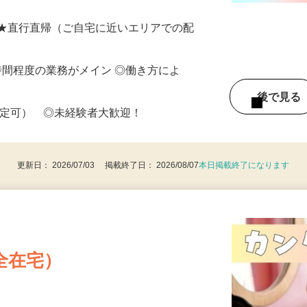
収入保障の案件あり／日額報酬10,000
 ★直行直帰（ご自宅に近いエリアでの配
働8時間程度の業務がメイン ◎働き方によ
後で見
限定可） ◎未経験者大歓迎！
更新日： 2026/07/03 掲載終了日： 2026/08/07
本日掲載終了になります
全在宅）