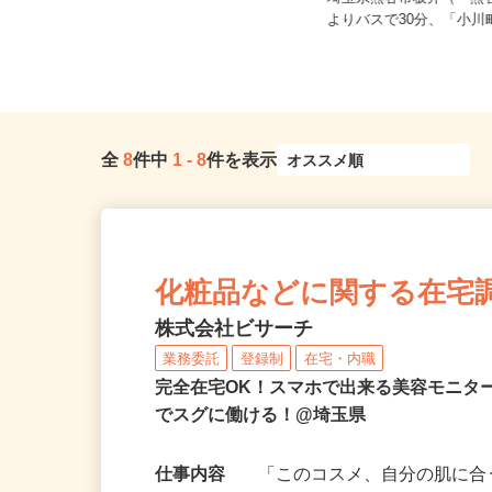
埼玉県さいたま市大宮区宮町1-15
埼玉県熊谷市板井（「熊
（「大宮駅」東口より徒歩3分）
よりバスで30分、「小川町
全
8
件中
1
-
8
件を表示
化粧品などに関する在宅
株式会社ビサーチ
業務委託
登録制
在宅・内職
完全在宅OK！スマホで出来る美容モニタ
でスグに働ける！@埼玉県