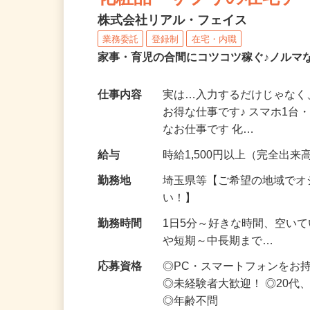
化粧品・サプリの在宅デ
株式会社リアル・フェイス
業務委託
登録制
在宅・内職
家事・育児の合間にコツコツ稼ぐ♪ノルマ
仕事内容
実は…入力するだけじゃなく
お得な仕事です♪ スマホ1台
なお仕事です 化…
給与
時給1,500円以上（完全出来高
勤務地
埼玉県等【ご希望の地域でオ
い！】
勤務時間
1日5分～好きな時間、空い
や短期～中長期まで…
応募資格
◎PC・スマートフォンをお