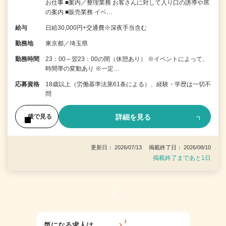
お仕事 ■案内／整理業務 お客さんに対して入り口の誘導や席
の案内 ■販売業務 イベ…
給与
日給30,000円+交通費※深夜手当含む
勤務地
東京都／埼玉県
勤務時間
23：00～翌23：00の間（休憩あり） ※イベントによって、
時間帯の変動あり ※一定…
応募資格
18歳以上（労働基準法第61条による）、経験・学歴は一切不
問
詳細を見る
後で見る
更新日： 2026/07/13 掲載終了日： 2026/08/10
掲載終了まであと1日
1
気になる求人は