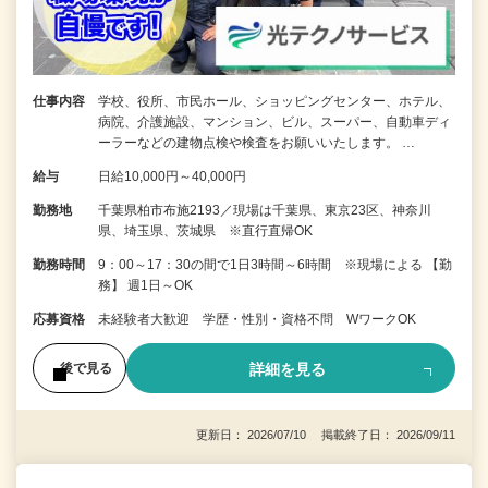
仕事内容
学校、役所、市民ホール、ショッピングセンター、ホテル、
病院、介護施設、マンション、ビル、スーパー、自動車ディ
ーラーなどの建物点検や検査をお願いいたします。 …
給与
日給10,000円～40,000円
勤務地
千葉県柏市布施2193／現場は千葉県、東京23区、神奈川
県、埼玉県、茨城県 ※直行直帰OK
勤務時間
9：00～17：30の間で1日3時間～6時間 ※現場による 【勤
務】 週1日～OK
応募資格
未経験者大歓迎 学歴・性別・資格不問 WワークOK
詳細を見る
後で見る
更新日： 2026/07/10 掲載終了日： 2026/09/11