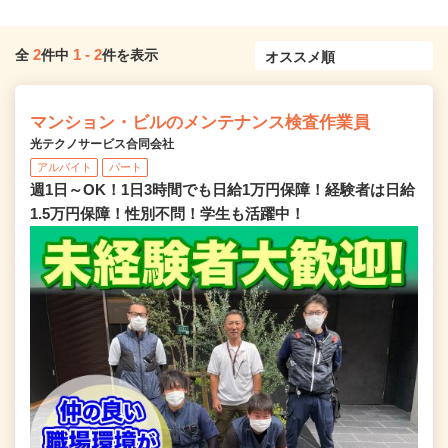
2
1
-
2
全
件中
件を表示
マンション・ビルのメンテナンス検査作業員
光テクノサービス合同会社
アルバイト
パート
週1日～OK！1日3時間でも日給1万円保障！経験者は日給
1.5万円保障！性別不問！学生も活躍中！