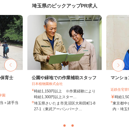
埼玉県のピックアップPR求人
の保育士
公園や緑地での作業補助スタッフ
マンショ
日本植物園株式会社
近鉄住宅管
時給1,150円以上 ※作業経験により
学園
時給1,300円以上スター...
時給1,
手当＋諸手当
埼玉県さいたま市見沼区大和田町1-8
東京都中
27-1（東武アーバンパーク...
内・埼玉