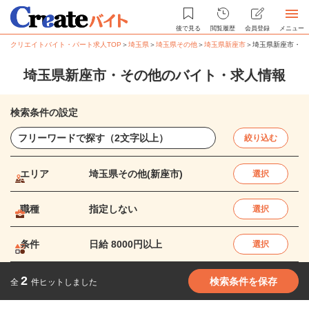
後で見る
閲覧履歴
会員登録
メニュー
クリエイトバイト・パート求人TOP
＞
埼玉県
＞
埼玉県その他
＞
埼玉県新座市
＞
埼玉県新座市・そ
埼玉県新座市・その他のバイト・求人情報
検索条件の設定
絞り込む
エリア
埼玉県その他(新座市)
選択
職種
指定しない
選択
条件
日給 8000円以上
選択
2
検索条件を保存
全
件ヒットしました