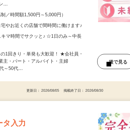
、美容モニターで解決できます♪ 気になる
メン…
制／時間額1,500円～5,000円）
自宅やお近くの店舗で間時間に働けます♪
スキマ時間でサクッと♪ ☆1日のみ～中長
みの1回きり・単発も大歓迎！ ★会社員・
事業主・パート・アルバイト・主婦
後で見
代～50代…
更新日： 2026/08/05 掲載終了日： 2026/08/30