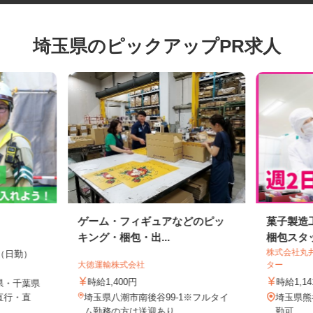
埼玉県のピックアップPR求人
ゲーム・フィギュアなどのピッ
菓子製
キング・梱包・出...
梱包ス
株式会社
00円（日勤）
大徳運輸株式会社
ター
時給1,400円
時給1,
県・千葉県
直行・直
埼玉県八潮市南後谷99‐1※フルタイ
埼玉県