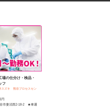
造工場の仕分け・検品・
交通誘導警備スタッフ
タッフ
木口総合保全株式会社
丸井スズキ 熊谷プロセスセン
日給11,000円～12,500円（日勤）
日給12,500円～...
141円
東京都・神奈川県・埼玉県・千葉県
熊谷市妻沼西2-18-2 ★車通
全域 ☆現場多数あり（直行・直