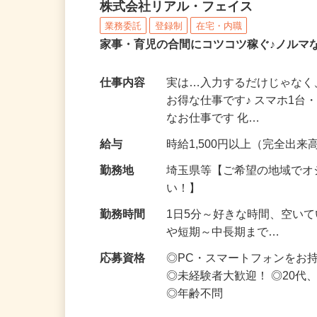
化粧品・サプリの在宅デ
株式会社リアル・フェイス
業務委託
登録制
在宅・内職
家事・育児の合間にコツコツ稼ぐ♪ノルマ
仕事内容
実は…入力するだけじゃなく
お得な仕事です♪ スマホ1台
なお仕事です 化…
給与
時給1,500円以上（完全出来高
勤務地
埼玉県等【ご希望の地域でオ
い！】
勤務時間
1日5分～好きな時間、空い
や短期～中長期まで…
応募資格
◎PC・スマートフォンをお
◎未経験者大歓迎！ ◎20代