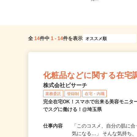
勤可
帰...
全
14
件中
1
-
14
件を表示
化粧品などに関する在宅
株式会社ビサーチ
業務委託
登録制
在宅・内職
完全在宅OK！スマホで出来る美容モニタ
でスグに働ける！@埼玉県
仕事内容
「このコスメ、自分の肌に