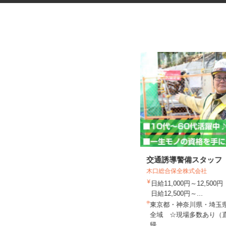
菓子製造工場の仕分け・検品・
交通誘導警備スタッフ
梱包スタッフ
木口総合保全株式会社
株式会社丸井スズキ 熊谷プロセスセン
日給11,000円～12,5
ター
日給12,500円～...
時給1,141円
東京都・神奈川県・埼玉
埼玉県熊谷市妻沼西2-18-2 ★車通
全域 ☆現場多数あり（