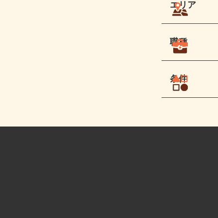
エリア
職種
条件