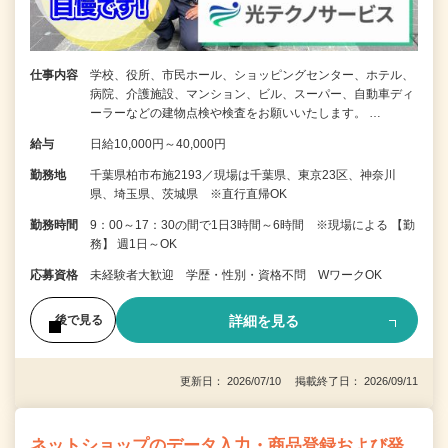
仕事内容
学校、役所、市民ホール、ショッピングセンター、ホテル、
病院、介護施設、マンション、ビル、スーパー、自動車ディ
ーラーなどの建物点検や検査をお願いいたします。 …
給与
日給10,000円～40,000円
勤務地
千葉県柏市布施2193／現場は千葉県、東京23区、神奈川
県、埼玉県、茨城県 ※直行直帰OK
勤務時間
9：00～17：30の間で1日3時間～6時間 ※現場による 【勤
務】 週1日～OK
応募資格
未経験者大歓迎 学歴・性別・資格不問 WワークOK
詳細を見る
後で見る
更新日： 2026/07/10 掲載終了日： 2026/09/11
ネットショップのデータ入力・商品登録および発