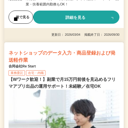
業・扶養範囲内勤務もOK！
詳細を見る
後で見る
更新日： 2026/03/04 掲載終了日： 2026/09/30
ネットショップのデータ入力・商品登録および発
送軽作業
合同会社Re Start
業務委託
在宅・内職
【Wワーク歓迎！】副業で月15万円前後を見込めるフリ
マアプリ出品の運用サポート！未経験／在宅OK