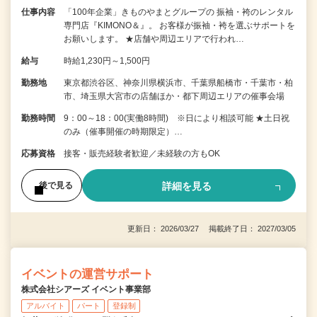
仕事内容
「100年企業」きものやまとグループの 振袖・袴のレンタル
専門店『KIMONO＆』。 お客様が振袖・袴を選ぶサポートを
お願いします。 ★店舗や周辺エリアで行われ…
給与
時給1,230円～1,500円
勤務地
東京都渋谷区、神奈川県横浜市、千葉県船橋市・千葉市・柏
市、埼玉県大宮市の店舗ほか・都下周辺エリアの催事会場
勤務時間
9：00～18：00(実働8時間) ※日により相談可能 ★土日祝
のみ（催事開催の時期限定）…
応募資格
接客・販売経験者歓迎／未経験の方もOK
詳細を見る
後で見る
更新日： 2026/03/27 掲載終了日： 2027/03/05
イベントの運営サポート
株式会社シアーズ イベント事業部
アルバイト
パート
登録制