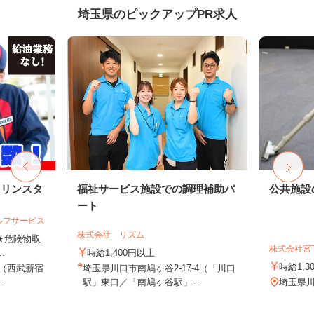
埼玉県のピックアップPR求人
ソリンスタ
福祉サービス施設での調理補助パ
公共施設
ート
ルフサービス
株式会社 リズム
 ★危険物取
株式会社宮
.
時給1,400円以上
時給1,3
4（西武新宿
埼玉県川口市南鳩ヶ谷2-17-4（「川口
.
駅」東口／「南鳩ヶ谷駅」...
埼玉県