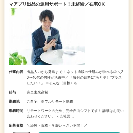
マアプリ出品の運用サポート！未経験／在宅OK
仕事内容
出品入力から発送まで！ ネット通販の仕組みが学べる◎ ＼2
0〜40代の男性が活躍中／ 「毎月の給料に“あと少し”プラス
したい！」 ⇒そんな〈目標〉を…
給与
完全出来高制
勤務地
ご自宅 ※フルリモート勤務
勤務時間
リモートワークのため、完全自由シフトです！ 詳細はお問い
合わせください。 ＜会社営…
応募資格
＼経験・資格・学歴いっさい不問！／