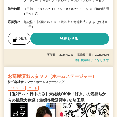
区・さいたま市大宮区・さいたま市西区・さいたま市桜区
勤務時間
＜日勤＞ ・8：00〜17：00 ・9：00〜18：00 ※1日8時間 週
1日から応…
応募資格
無資格・未経験OK！ ※18歳以上：警備業法による（例外事
由2号）
詳細を見る
後で見る
更新日： 2026/07/31 掲載終了日： 2026/08/08
本日掲載終了になります
お部屋演出スタッフ（ホームステージャー）
株式会社サマンサ・ホームステージング
アルバイト
パート
【週2日～・日中のみ】未経験OK◆「好き」の気持ちか
らの挑戦大歓迎！主婦多数活躍中♪＠埼玉県