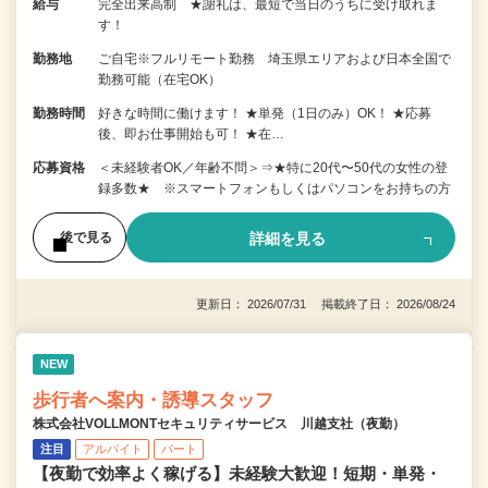
給与
完全出来高制 ★謝礼は、最短で当日のうちに受け取れま
す！
勤務地
ご自宅※フルリモート勤務 埼玉県エリアおよび日本全国で
勤務可能（在宅OK）
勤務時間
好きな時間に働けます！ ★単発（1日のみ）OK！ ★応募
後、即お仕事開始も可！ ★在…
応募資格
＜未経験者OK／年齢不問＞⇒★特に20代〜50代の女性の登
録多数★ ※スマートフォンもしくはパソコンをお持ちの方
詳細を見る
後で見る
更新日： 2026/07/31 掲載終了日： 2026/08/24
NEW
歩行者へ案内・誘導スタッフ
株式会社VOLLMONTセキュリティサービス 川越支社（夜勤）
注目
アルバイト
パート
【夜勤で効率よく稼げる】未経験大歓迎！短期・単発・