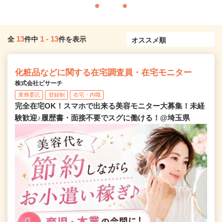
13
1
-
13
全
件中
件を表示
化粧品などに関する在宅調査員・在宅モニター
株式会社ビサーチ
業務委託
登録制
在宅・内職
完全在宅OK！スマホで出来る美容モニター大募集！未経
験歓迎♪履歴書・面接不要でスグに働ける！@埼玉県