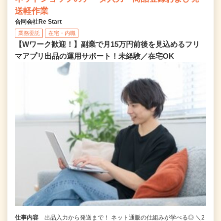
送軽作業
合同会社Re Start
業務委託
在宅・内職
【Wワーク歓迎！】副業で月15万円前後を見込めるフリ
マアプリ出品の運用サポート！未経験／在宅OK
仕事内容
出品入力から発送まで！ ネット通販の仕組みが学べる◎ ＼2