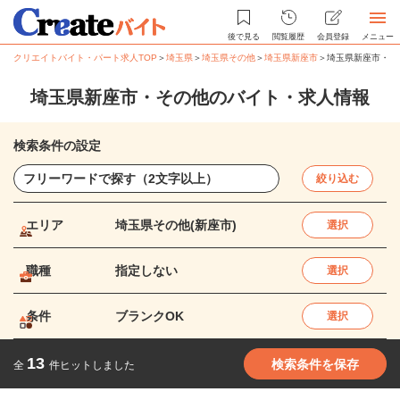
後で見る
閲覧履歴
会員登録
メニュー
クリエイトバイト・パート求人TOP
＞
埼玉県
＞
埼玉県その他
＞
埼玉県新座市
＞
埼玉県新座市・そ
埼玉県新座市・その他のバイト・求人情報
検索条件の設定
絞り込む
エリア
埼玉県その他(新座市)
選択
職種
指定しない
選択
条件
ブランクOK
選択
13
検索条件を保存
全
件ヒットしました