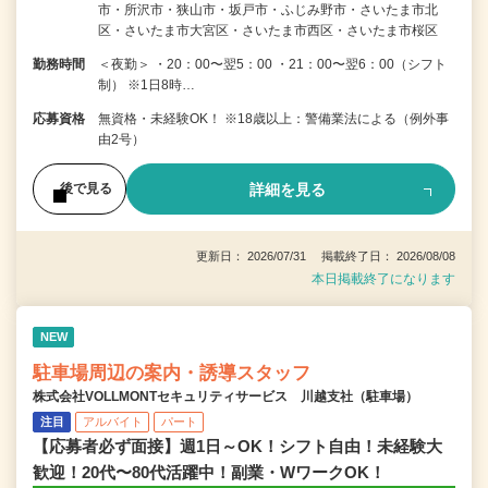
市・所沢市・狭山市・坂戸市・ふじみ野市・さいたま市北
区・さいたま市大宮区・さいたま市西区・さいたま市桜区
勤務時間
＜夜勤＞ ・20：00〜翌5：00 ・21：00〜翌6：00（シフト
制） ※1日8時…
応募資格
無資格・未経験OK！ ※18歳以上：警備業法による（例外事
由2号）
詳細を見る
後で見る
更新日： 2026/07/31 掲載終了日： 2026/08/08
本日掲載終了になります
NEW
駐車場周辺の案内・誘導スタッフ
株式会社VOLLMONTセキュリティサービス 川越支社（駐車場）
注目
アルバイト
パート
【応募者必ず面接】週1日～OK！シフト自由！未経験大
歓迎！20代〜80代活躍中！副業・WワークOK！