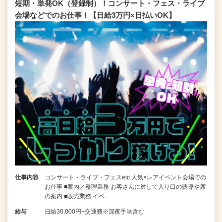
短期・単発OK（登録制）！コンサート・フェス・ライブ
会場などでのお仕事！【日給3万円×日払いOK】
仕事内容
コンサート・ライブ・フェスetc 人気×レアイベント会場での
お仕事 ■案内／整理業務 お客さんに対して入り口の誘導や席
の案内 ■販売業務 イベ…
給与
日給30,000円+交通費※深夜手当含む