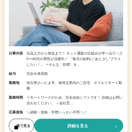
仕事内容
出品入力から発送まで！ ネット通販の仕組みが学べる◎ ＼2
0〜40代の男性が活躍中／ 「毎月の給料に“あと少し”プラス
したい！」 ⇒そんな〈目標〉を…
給与
完全出来高制
勤務地
埼玉県さいたま市、他埼玉県内のご自宅 ※フルリモート勤
務
勤務時間
リモートワークのため、完全自由シフトです！ 詳細はお問い
合わせください。 ＜会社営…
応募資格
＼経験・資格・学歴いっさい不問！／
詳細を見る
後で見る