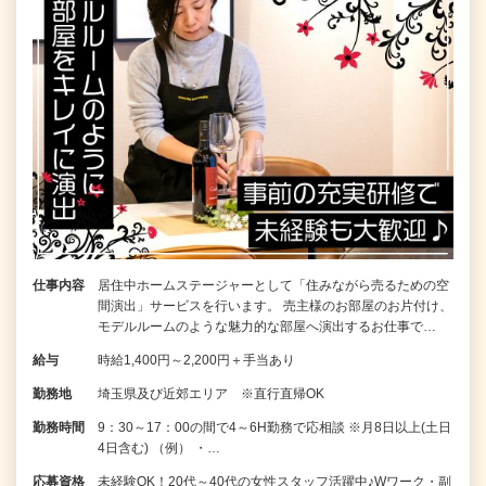
仕事内容
居住中ホームステージャーとして「住みながら売るための空
間演出」サービスを行います。 売主様のお部屋のお片付け、
モデルルームのような魅力的な部屋へ演出するお仕事で…
給与
時給1,400円～2,200円＋手当あり
勤務地
埼玉県及び近郊エリア ※直行直帰OK
勤務時間
9：30～17：00の間で4～6H勤務で応相談 ※月8日以上(土日
4日含む) （例） ・…
応募資格
未経験OK！20代～40代の女性スタッフ活躍中♪Wワーク・副