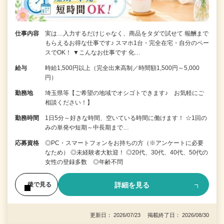
仕事内容
実は…入力するだけじゃなく、商品をタダで試せて 報酬まで
もらえるお得な仕事です♪ スマホ1台・完全在宅・自分のペー
スでOK！ ▼こんなお仕事です 化…
給与
時給1,500円以上（完全出来高制／時間額1,500円～5,000
円）
勤務地
埼玉県等【ご希望の地域でオシゴトできます♪ お気軽にご
相談ください！】
勤務時間
1日5分～好きな時間、空いている時間に働けます！ ☆1回の
みの単発や短期～中長期まで…
応募資格
◎PC・スマートフォンをお持ちの方（※アンケートに必要
なため） ◎未経験者大歓迎！ ◎20代、30代、40代、50代の
女性の登録多数 ◎年齢不問
詳細を見る
後で見る
更新日： 2026/07/23 掲載終了日： 2026/08/30