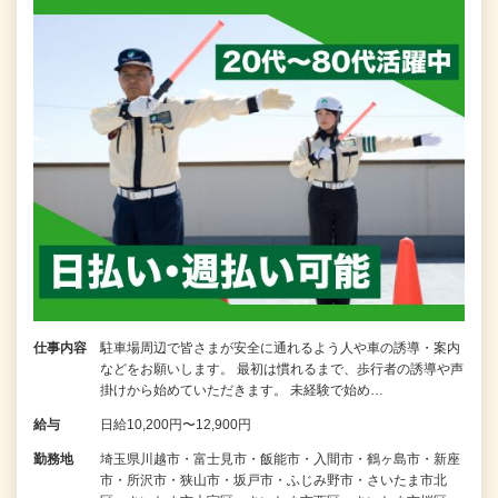
仕事内容
駐車場周辺で皆さまが安全に通れるよう人や車の誘導・案内
などをお願いします。 最初は慣れるまで、歩行者の誘導や声
掛けから始めていただきます。 未経験で始め…
給与
日給10,200円〜12,900円
勤務地
埼玉県川越市・富士見市・飯能市・入間市・鶴ヶ島市・新座
市・所沢市・狭山市・坂戸市・ふじみ野市・さいたま市北