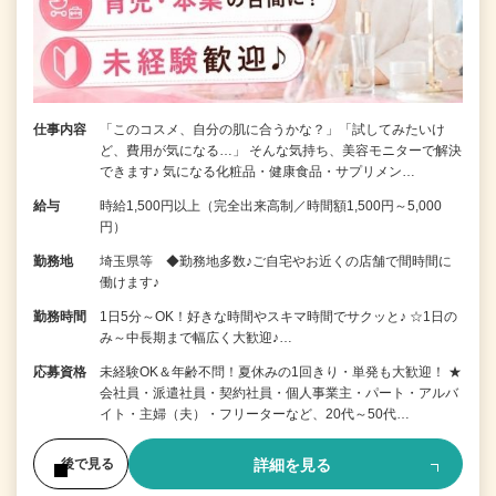
仕事内容
「このコスメ、自分の肌に合うかな？」「試してみたいけ
ど、費用が気になる…」 そんな気持ち、美容モニターで解決
できます♪ 気になる化粧品・健康食品・サプリメン…
給与
時給1,500円以上（完全出来高制／時間額1,500円～5,000
円）
勤務地
埼玉県等 ◆勤務地多数♪ご自宅やお近くの店舗で間時間に
働けます♪
勤務時間
1日5分～OK！好きな時間やスキマ時間でサクッと♪ ☆1日の
み～中長期まで幅広く大歓迎♪…
応募資格
未経験OK＆年齢不問！夏休みの1回きり・単発も大歓迎！ ★
会社員・派遣社員・契約社員・個人事業主・パート・アルバ
イト・主婦（夫）・フリーターなど、20代～50代…
詳細を見る
後で見る