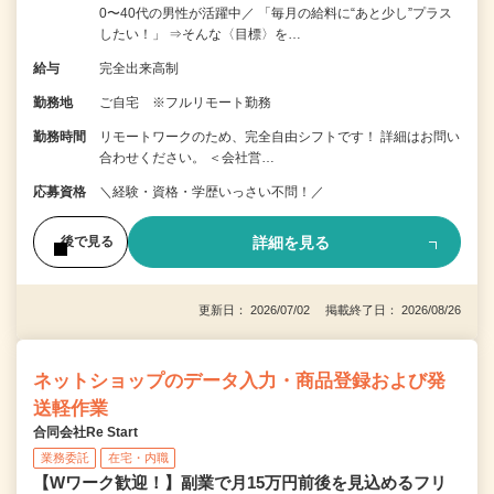
0〜40代の男性が活躍中／ 「毎月の給料に“あと少し”プラス
したい！」 ⇒そんな〈目標〉を…
給与
完全出来高制
勤務地
ご自宅 ※フルリモート勤務
勤務時間
リモートワークのため、完全自由シフトです！ 詳細はお問い
合わせください。 ＜会社営…
応募資格
＼経験・資格・学歴いっさい不問！／
詳細を見る
後で見る
更新日： 2026/07/02 掲載終了日： 2026/08/26
ネットショップのデータ入力・商品登録および発
送軽作業
合同会社Re Start
業務委託
在宅・内職
【Wワーク歓迎！】副業で月15万円前後を見込めるフリ