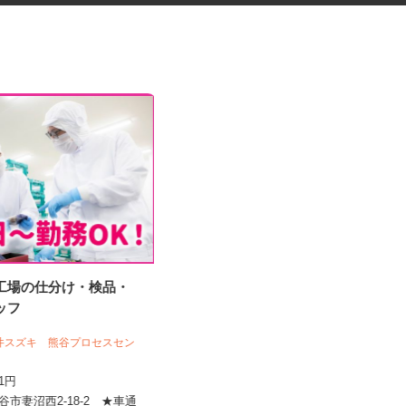
造工場の仕分け・検品・
デイサービスの介護スタッフ
（株）ケアプランニング でいとれセン
タッフ
ターひばり
丸井スズキ 熊谷プロセスセン
時給1,250円以上（無資格、初任者研
修、実務者研修、ヘルパー2...
141円
埼玉県さいたま市南区鹿手袋、浦和