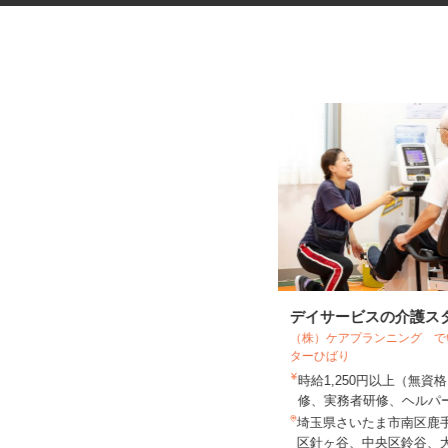
菓子製造工場の仕分け・検品・
デイサービスの介護ス
（株）ケアプランニング 
梱包スタッフ
ターひばり
株式会社丸井スズキ 熊谷プロセスセン
時給1,250円以上（無
ター
修、実務者研修、ヘルパー2
時給1,141円
埼玉県さいたま市南区鹿