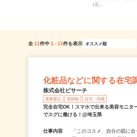
埼玉県熊谷市妻沼西2-18-2 ★車通
区針ヶ谷、中央区鈴谷、
勤可
（三...
全
11
件中
1
-
11
件を表示
化粧品などに関する在宅
株式会社ビサーチ
業務委託
登録制
在宅・内職
完全在宅OK！スマホで出来る美容モニタ
でスグに働ける！@埼玉県