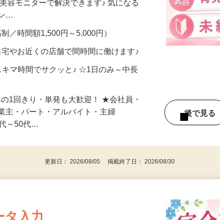
合うかな？」「試してみたいけど、費用が
、美容モニターで解決できます♪ 気になる
メン…
制／時間額1,500円～5,000円）
自宅やお近くの店舗で間時間に働けます♪
スキマ時間でサクッと♪ ☆1日のみ～中長
みの1回きり・単発も大歓迎！ ★会社員・
事業主・パート・アルバイト・主婦
後で見
代～50代…
更新日： 2026/08/05 掲載終了日： 2026/08/30