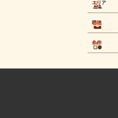
エリア
職種
条件