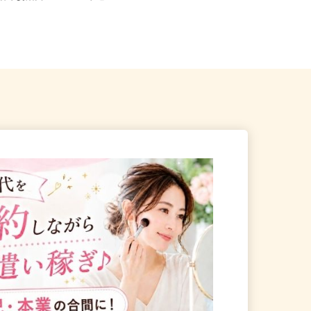
熊谷市妻沼西2-18-2 ★車通
区針ヶ谷、中央区鈴谷、大宮区
（三...