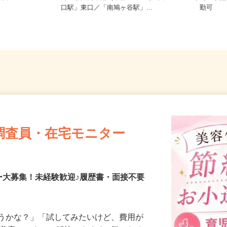
大宮区
埼玉県川口市南鳩ヶ谷2-17-4（「川
埼玉県
口駅」東口／「南鳩ヶ谷駅」...
勤可
調査員・在宅モニター
ー大募集！未経験歓迎♪履歴書・面接不要