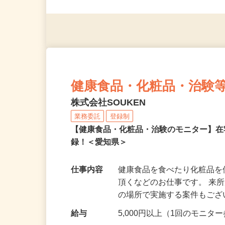
◎未経験者大歓迎！ ◎20代
◎年齢不問
健康食品・化粧品・治験
株式会社SOUKEN
業務委託
登録制
【健康食品・化粧品・治験のモニター】
録！＜愛知県＞
仕事内容
健康食品を食べたり化粧品
頂くなどのお仕事です。 来
の場所で実施する案件もご