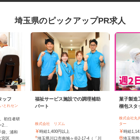
埼玉県のピックアップPR求人
タッフ
福祉サービス施設での調理補助
菓子製
でいとれセン
パート
梱包ス
株式会社
資格、初任者研
株式会社 リズム
ター
...
時給1,400円以上
時給1,
手袋、浦和