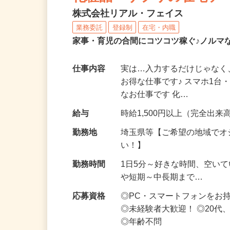
化粧品・サプリの在宅デ
株式会社リアル・フェイス
業務委託
登録制
在宅・内職
家事・育児の合間にコツコツ稼ぐ♪ノルマ
仕事内容
実は…入力するだけじゃなく
お得な仕事です♪ スマホ1台
なお仕事です 化…
給与
時給1,500円以上（完全出来高
勤務地
埼玉県等【ご希望の地域でオ
い！】
勤務時間
1日5分～好きな時間、空い
や短期～中長期まで…
応募資格
◎PC・スマートフォンをお