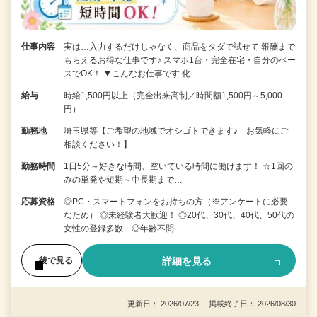
仕事内容
実は…入力するだけじゃなく、商品をタダで試せて 報酬まで
もらえるお得な仕事です♪ スマホ1台・完全在宅・自分のペー
スでOK！ ▼こんなお仕事です 化…
給与
時給1,500円以上（完全出来高制／時間額1,500円～5,000
円）
勤務地
埼玉県等【ご希望の地域でオシゴトできます♪ お気軽にご
相談ください！】
勤務時間
1日5分～好きな時間、空いている時間に働けます！ ☆1回の
みの単発や短期～中長期まで…
応募資格
◎PC・スマートフォンをお持ちの方（※アンケートに必要
なため） ◎未経験者大歓迎！ ◎20代、30代、40代、50代の
女性の登録多数 ◎年齢不問
詳細を見る
後で見る
更新日： 2026/07/23 掲載終了日： 2026/08/30