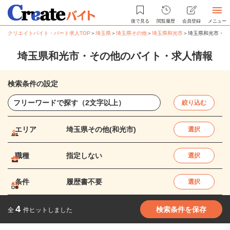
後で見る
閲覧履歴
会員登録
メニュー
クリエイトバイト・パート求人TOP
＞
埼玉県
＞
埼玉県その他
＞
埼玉県和光市
＞
埼玉県和光市・そ
埼玉県和光市・その他のバイト・求人情報
検索条件の設定
絞り込む
エリア
埼玉県その他(和光市)
選択
職種
指定しない
選択
条件
履歴書不要
選択
4
検索条件を保存
全
件ヒットしました