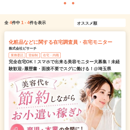
4
1
-
4
全
件中
件を表示
化粧品などに関する在宅調査員・在宅モニター
株式会社ビサーチ
業務委託
登録制
在宅・内職
完全在宅OK！スマホで出来る美容モニター大募集！未経
験歓迎♪履歴書・面接不要でスグに働ける！@埼玉県