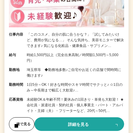
仕事内容
「このコスメ、自分の肌に合うかな？」「試してみたいけ
ど、費用が気になる…」 そんな気持ち、美容モニターで解決
できます♪ 気になる化粧品・健康食品・サプリメン…
給与
時給1,500円以上（完全出来高制／時間額1,500円～5,000
円）
勤務地
埼玉県等 ◆勤務地多数♪ご自宅やお近くの店舗で間時間に
働けます♪
勤務時間
1日5分～OK！好きな時間やスキマ時間でサクッと♪ ☆1日の
み～中長期まで幅広く大歓迎♪…
応募資格
未経験OK＆年齢不問！夏休みの1回きり・単発も大歓迎！ ★
会社員・派遣社員・契約社員・個人事業主・パート・アルバ
イト・主婦（夫）・フリーターなど、20代～50代…
詳細を見る
後で見る