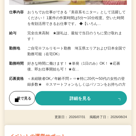
仕事内容
おうちでお仕事ができる『美容系モニター』として活躍して
ください！ 1案件の作業時間は5分〜10分程度。空いた時間
を有効活用できるお仕事です。 ◆【いろん…
給与
完全出来高制 ★謝礼は、最短で当日のうちに受け取れま
す！
勤務地
ご自宅※フルリモート勤務 埼玉県エリアおよび日本全国で
勤務可能（在宅OK）
勤務時間
好きな時間に働けます！ ★単発（1日のみ）OK！ ★応募
後、即お仕事開始も可！ ★在…
応募資格
＜未経験者OK／年齢不問＞⇒★特に20代〜50代の女性の登
録多数★ ※スマートフォンもしくはパソコンをお持ちの方
詳細を見る
後で見る
更新日： 2026/07/31 掲載終了日： 2026/08/24