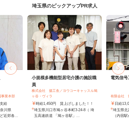
埼玉県のピックアップPR求人
員
小規模多機能型居宅介護の施設職
電気信号
員
株式会社 揚工舎／ヨウコーキャッスル鳩
圏事業本部
ヶ谷・ヴィラ
有限会社 
額支給
時給1,450円 賃上げしました！！
日給13,
神奈川県
埼玉県川口市鳩ヶ谷本町3-24-8（ 埼
埼玉県北
近郊各...
玉高速鉄道 「鳩ヶ谷駅」...
（内宿駅か