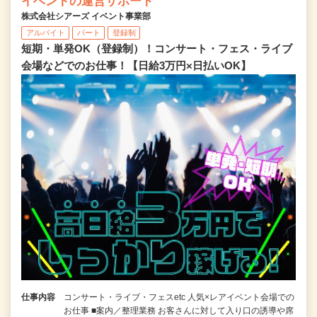
イベントの運営サポート
株式会社シアーズ イベント事業部
アルバイト
パート
登録制
短期・単発OK（登録制）！コンサート・フェス・ライブ
会場などでのお仕事！【日給3万円×日払いOK】
仕事内容
コンサート・ライブ・フェスetc 人気×レアイベント会場での
お仕事 ■案内／整理業務 お客さんに対して入り口の誘導や席