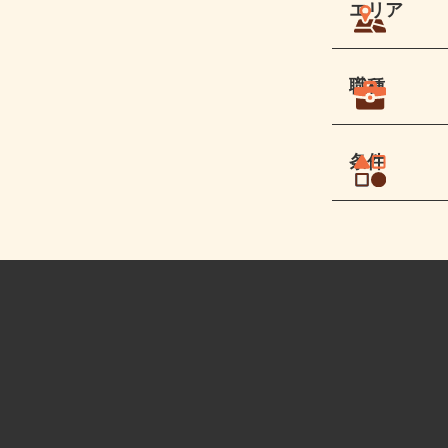
エリア
職種
条件