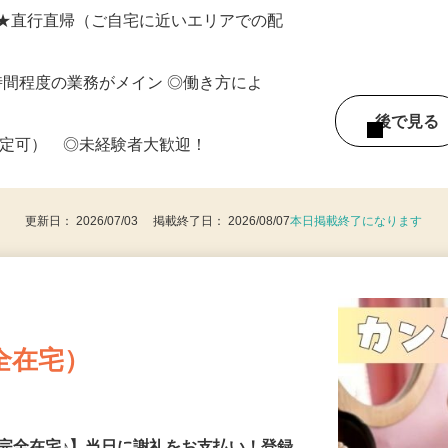
収入保障の案件あり／日額報酬10,000
 ★直行直帰（ご自宅に近いエリアでの配
働8時間程度の業務がメイン ◎働き方によ
後で見
限定可） ◎未経験者大歓迎！
更新日： 2026/07/03 掲載終了日： 2026/08/07
本日掲載終了になります
全在宅）