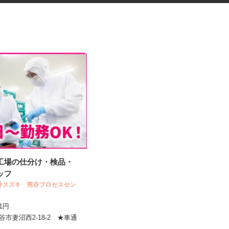
造工場の仕分け・検品・
障害者者支援施設の調理補助
タッフ
丸井スズキ 熊谷プロセスセン
社会福祉法人 皆の郷 川越いもの子作
業所
141円
時給1,200円～1,305円（詳細下記）
熊谷市妻沼西2-18-2 ★車通
埼玉県川越市笠幡4063-1（JR川越線