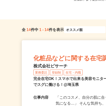
勤可
「笠幡駅」より徒歩10分.
全
14
件中
1
-
14
件を表示
化粧品などに関する在宅
株式会社ビサーチ
業務委託
登録制
在宅・内職
完全在宅OK！スマホで出来る美容モニタ
でスグに働ける！@埼玉県
仕事内容
「このコスメ、自分の肌に