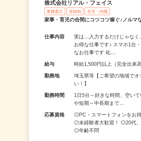
化粧品・サプリの在宅デ
株式会社リアル・フェイス
業務委託
登録制
在宅・内職
家事・育児の合間にコツコツ稼ぐ♪ノルマ
仕事内容
実は…入力するだけじゃなく
お得な仕事です♪ スマホ1台
なお仕事です 化…
給与
時給1,500円以上（完全出来高
勤務地
埼玉県等【ご希望の地域でオ
い！】
勤務時間
1日5分～好きな時間、空い
や短期～中長期まで…
応募資格
◎PC・スマートフォンをお
◎未経験者大歓迎！ ◎20代