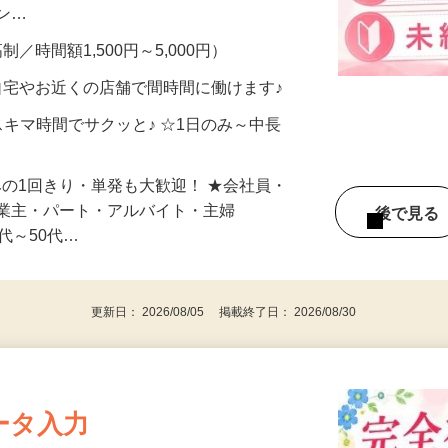
、美容モニターで解決できます♪ 気になる
メン…
制／時間額1,500円～5,000円）
自宅やお近くの店舗で間時間に働けます♪
スキマ時間でサクッと♪ ☆1日のみ～中長
みの1回きり・単発も大歓迎！ ★会社員・
事業主・パート・アルバイト・主婦
後で見
代～50代…
更新日： 2026/08/05 掲載終了日： 2026/08/30