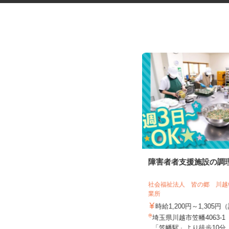
菓子製造工場の仕分け・検品・
障害者者支援施設の調
梱包スタッフ
株式会社丸井スズキ 熊谷プロセスセン
社会福祉法人 皆の郷 川
ター
業所
時給1,141円
時給1,200円～1,30
埼玉県熊谷市妻沼西2-18-2 ★車通
埼玉県川越市笠幡4063-