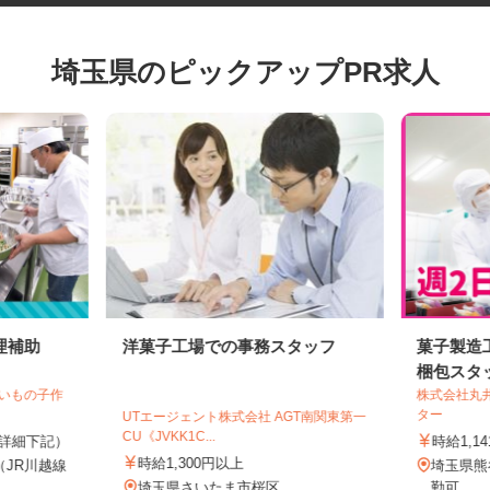
埼玉県のピックアップPR求人
理補助
洋菓子工場での事務スタッフ
菓子製
梱包ス
越いもの子作
株式会社
ター
UTエージェント株式会社 AGT南関東第一
CU《JVKK1C...
5円（詳細下記）
時給1,
時給1,300円以上
1（JR川越線
埼玉県