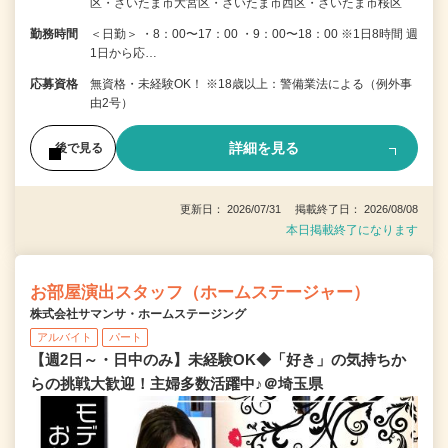
区・さいたま市大宮区・さいたま市西区・さいたま市桜区
勤務時間
＜日勤＞ ・8：00〜17：00 ・9：00〜18：00 ※1日8時間 週
1日から応…
応募資格
無資格・未経験OK！ ※18歳以上：警備業法による（例外事
由2号）
詳細を見る
後で見る
更新日： 2026/07/31 掲載終了日： 2026/08/08
本日掲載終了になります
お部屋演出スタッフ（ホームステージャー）
株式会社サマンサ・ホームステージング
アルバイト
パート
【週2日～・日中のみ】未経験OK◆「好き」の気持ちか
らの挑戦大歓迎！主婦多数活躍中♪＠埼玉県