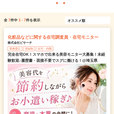
7
1
-
7
全
件中
件を表示
化粧品などに関する在宅調査員・在宅モニター
株式会社ビサーチ
業務委託
登録制
在宅・内職
完全在宅OK！スマホで出来る美容モニター大募集！未経
験歓迎♪履歴書・面接不要でスグに働ける！@埼玉県