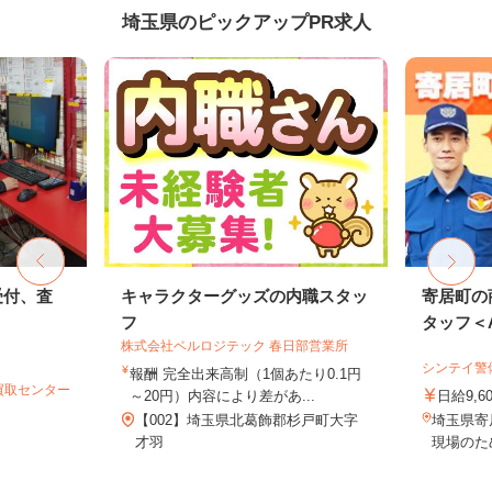
埼玉県のピックアップPR求人
受付、査
キャラクターグッズの内職スタッ
寄居町の
フ
タッフ＜A3
株式会社ベルロジテック 春日部営業所
シンテイ警
報酬 完全出来高制（1個あたり0.1円
買取センター
～20円）内容により差があ...
日給9,6
【002】埼玉県北葛飾郡杉戸町大字
埼玉県寄
才羽
現場のた