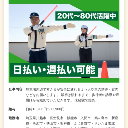
仕事内容
駐車場周辺で皆さまが安全に通れるよう人や車の誘導・案内
などをお願いします。 最初は慣れるまで、歩行者の誘導や声
掛けから始めていただきます。 未経験で始め…
給与
日給10,200円〜12,900円
勤務地
埼玉県川越市・富士見市・飯能市・入間市・鶴ヶ島市・新座
市・所沢市・狭山市・坂戸市・ふじみ野市・さいたま市北