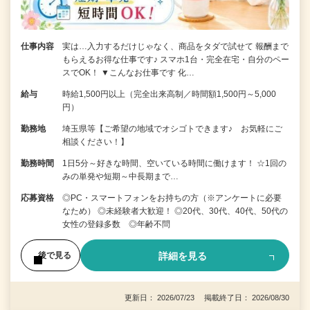
仕事内容
実は…入力するだけじゃなく、商品をタダで試せて 報酬まで
もらえるお得な仕事です♪ スマホ1台・完全在宅・自分のペー
スでOK！ ▼こんなお仕事です 化…
給与
時給1,500円以上（完全出来高制／時間額1,500円～5,000
円）
勤務地
埼玉県等【ご希望の地域でオシゴトできます♪ お気軽にご
相談ください！】
勤務時間
1日5分～好きな時間、空いている時間に働けます！ ☆1回の
みの単発や短期～中長期まで…
応募資格
◎PC・スマートフォンをお持ちの方（※アンケートに必要
なため） ◎未経験者大歓迎！ ◎20代、30代、40代、50代の
女性の登録多数 ◎年齢不問
詳細を見る
後で見る
更新日： 2026/07/23 掲載終了日： 2026/08/30