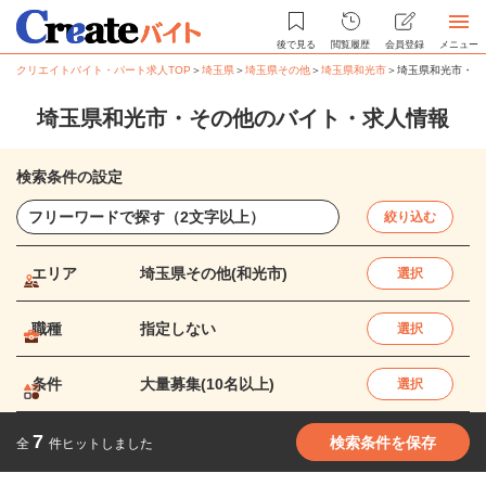
後で見る
閲覧履歴
会員登録
メニュー
クリエイトバイト・パート求人TOP
＞
埼玉県
＞
埼玉県その他
＞
埼玉県和光市
＞
埼玉県和光市・そ
埼玉県和光市・その他のバイト・求人情報
検索条件の設定
絞り込む
エリア
埼玉県その他(和光市)
選択
職種
指定しない
選択
条件
大量募集(10名以上)
選択
7
検索条件を保存
全
件ヒットしました