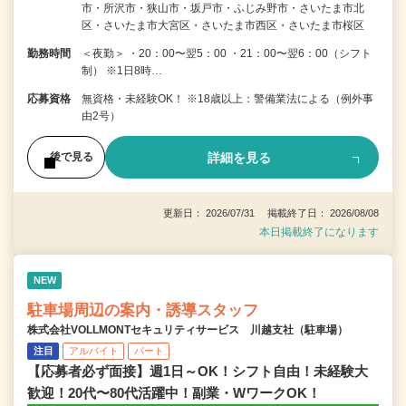
市・所沢市・狭山市・坂戸市・ふじみ野市・さいたま市北
区・さいたま市大宮区・さいたま市西区・さいたま市桜区
勤務時間
＜夜勤＞ ・20：00〜翌5：00 ・21：00〜翌6：00（シフト
制） ※1日8時…
応募資格
無資格・未経験OK！ ※18歳以上：警備業法による（例外事
由2号）
詳細を見る
後で見る
更新日： 2026/07/31 掲載終了日： 2026/08/08
本日掲載終了になります
NEW
駐車場周辺の案内・誘導スタッフ
株式会社VOLLMONTセキュリティサービス 川越支社（駐車場）
注目
アルバイト
パート
【応募者必ず面接】週1日～OK！シフト自由！未経験大
歓迎！20代〜80代活躍中！副業・WワークOK！