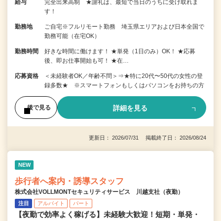
給与
完全出来高制 ★謝礼は、最短で当日のうちに受け取れま
す！
勤務地
ご自宅※フルリモート勤務 埼玉県エリアおよび日本全国で
勤務可能（在宅OK）
勤務時間
好きな時間に働けます！ ★単発（1日のみ）OK！ ★応募
後、即お仕事開始も可！ ★在…
応募資格
＜未経験者OK／年齢不問＞⇒★特に20代〜50代の女性の登
録多数★ ※スマートフォンもしくはパソコンをお持ちの方
詳細を見る
後で見る
更新日： 2026/07/31 掲載終了日： 2026/08/24
NEW
歩行者へ案内・誘導スタッフ
株式会社VOLLMONTセキュリティサービス 川越支社（夜勤）
注目
アルバイト
パート
【夜勤で効率よく稼げる】未経験大歓迎！短期・単発・