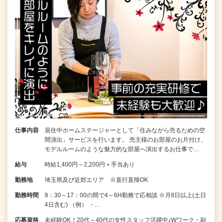
仕事内容
居住中ホームステージャーとして「住みながら売るための空
間演出」サービスを行います。 売主様のお部屋のお片付け、
モデルルームのような魅力的な部屋へ演出するお仕事で…
給与
時給1,400円～2,200円＋手当あり
勤務地
埼玉県及び近郊エリア ※直行直帰OK
勤務時間
9：30～17：00の間で4～6H勤務で応相談 ※月8日以上(土日
4日含む) （例） ・…
応募資格
未経験OK！20代～40代の女性スタッフ活躍中♪Wワーク・副