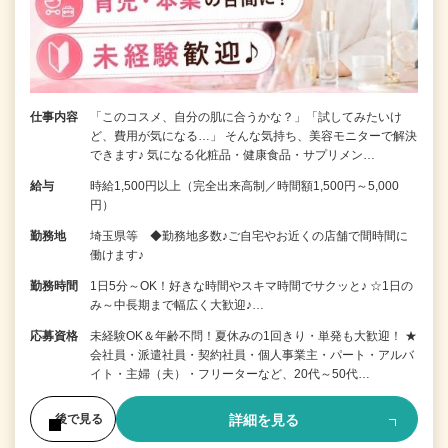
仕事内容
「このコスメ、自分の肌に合うかな？」「試してみたいけ
ど、費用が気になる…」 そんな気持ち、美容モニターで解決
できます♪ 気になる化粧品・健康食品・サプリメン…
給与
時給1,500円以上（完全出来高制／時間額1,500円～5,000
円）
勤務地
埼玉県等 ◆勤務地多数♪ご自宅やお近くの店舗で間時間に
働けます♪
勤務時間
1日5分～OK！好きな時間やスキマ時間でサクッと♪ ☆1日の
み～中長期まで幅広く大歓迎♪…
応募資格
未経験OK＆年齢不問！夏休みの1回きり・単発も大歓迎！ ★
会社員・派遣社員・契約社員・個人事業主・パート・アルバ
イト・主婦（夫）・フリーターなど、20代～50代…
詳細を見る
後で見る