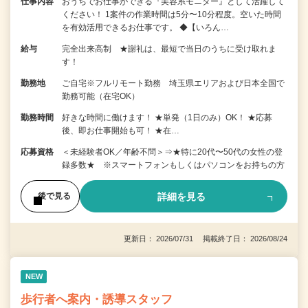
仕事内容
おうちでお仕事ができる『美容系モニター』として活躍して
ください！ 1案件の作業時間は5分〜10分程度。空いた時間
を有効活用できるお仕事です。 ◆【いろん…
給与
完全出来高制 ★謝礼は、最短で当日のうちに受け取れま
す！
勤務地
ご自宅※フルリモート勤務 埼玉県エリアおよび日本全国で
勤務可能（在宅OK）
勤務時間
好きな時間に働けます！ ★単発（1日のみ）OK！ ★応募
後、即お仕事開始も可！ ★在…
応募資格
＜未経験者OK／年齢不問＞⇒★特に20代〜50代の女性の登
録多数★ ※スマートフォンもしくはパソコンをお持ちの方
詳細を見る
後で見る
更新日： 2026/07/31 掲載終了日： 2026/08/24
NEW
歩行者へ案内・誘導スタッフ