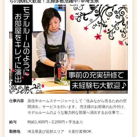
らの挑戦大歓迎！主婦多数活躍中♪＠埼玉県
仕事内容
居住中ホームステージャーとして「住みながら売るための空
間演出」サービスを行います。 売主様のお部屋のお片付け、
モデルルームのような魅力的な部屋へ演出するお仕事で…
給与
時給1,400円～2,200円＋手当あり
勤務地
埼玉県及び近郊エリア ※直行直帰OK