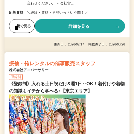
合わせください。 ＜会社営…
応募資格
＼経験・資格・学歴いっさい不問！／
詳細を見る
後で見る
更新日： 2026/07/17 掲載終了日： 2026/08/26
振袖・袴レンタルの催事販売スタッフ
株式会社アニバーサリー
登録制
《登録制》入れる土日祝だけ&週1日～OK！着付けや着物
の知識もイチから学べる♪【東京エリア】