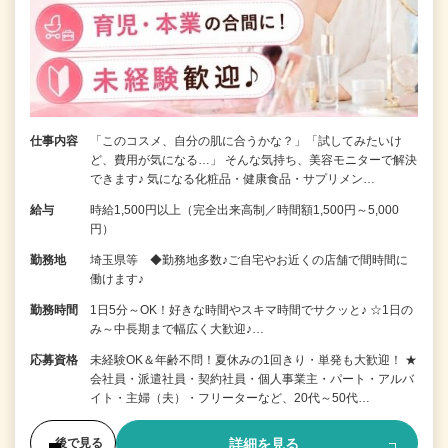
仕事内容
「このコスメ、自分の肌に合うかな？」「試してみたいけ
ど、費用が気になる…」 そんな気持ち、美容モニターで解決
できます♪ 気になる化粧品・健康食品・サプリメン…
給与
時給1,500円以上（完全出来高制／時間額1,500円～5,000
円）
勤務地
埼玉県等 ◆勤務地多数♪ご自宅やお近くの店舗で間時間に
働けます♪
勤務時間
1日5分～OK！好きな時間やスキマ時間でサクッと♪ ☆1日の
み～中長期まで幅広く大歓迎♪…
応募資格
未経験OK＆年齢不問！夏休みの1回きり・単発も大歓迎！ ★
会社員・派遣社員・契約社員・個人事業主・パート・アルバ
イト・主婦（夫）・フリーターなど、20代～50代…
詳細を見る
後で見る