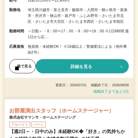
給与
日給10,200円〜12,900円
勤務地
埼玉県川越市・富士見市・飯能市・入間市・鶴ヶ島市・新座
市・所沢市・狭山市・坂戸市・ふじみ野市・さいたま市北
区・さいたま市大宮区・さいたま市西区・さいたま市桜区
勤務時間
＜日勤＞ ・8：00〜17：00 ・9：00〜18：00 ※1日8時間 週
1日から応…
応募資格
無資格・未経験OK！ ※18歳以上：警備業法による（例外事
由2号）
詳細を見る
後で見る
更新日： 2026/07/31 掲載終了日： 2026/08/08
掲載終了まであと2日
お部屋演出スタッフ（ホームステージャー）
株式会社サマンサ・ホームステージング
アルバイト
パート
【週2日～・日中のみ】未経験OK◆「好き」の気持ちか