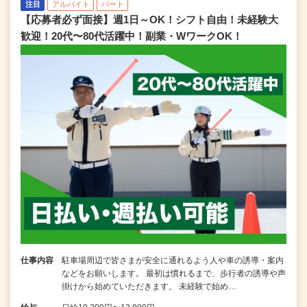
注目
アルバイト
パート
【応募者必ず面接】週1日～OK！シフト自由！未経験大
歓迎！20代〜80代活躍中！副業・WワークOK！
仕事内容
駐車場周辺で皆さまが安全に通れるよう人や車の誘導・案内
などをお願いします。 最初は慣れるまで、歩行者の誘導や声
掛けから始めていただきます。 未経験で始め…