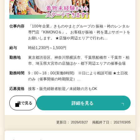
仕事内容
「100年企業」きものやまとグループの 振袖・袴のレンタル
専門店『KIMONO＆』。 お客様が振袖・袴を選ぶサポートを
お願いします。 ★店舗や周辺エリアで行われ…
給与
時給1,230円～1,500円
勤務地
東京都渋谷区、神奈川県横浜市、千葉県船橋市・千葉市・柏
市、埼玉県大宮市の店舗ほか・都下周辺エリアの催事会場
勤務時間
9：00～18：00(実働8時間) ※日により相談可能 ★土日祝
のみ（催事開催の時期限定）…
応募資格
接客・販売経験者歓迎／未経験の方もOK
詳細を見る
後で見る
更新日： 2026/03/27 掲載終了日： 2027/03/05