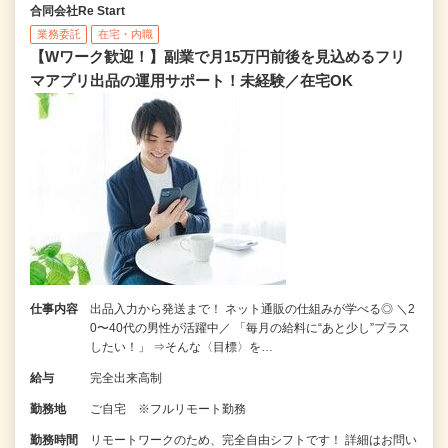
合同会社Re Start
業務委託
在宅・内職
【Wワーク歓迎！】副業で月15万円前後を見込めるフリ
マアプリ出品の運用サポート！未経験／在宅OK
仕事内容
出品入力から発送まで！ ネット通販の仕組みが学べる◎ ＼2
0〜40代の男性が活躍中／ 「毎月の給料に“あと少し”プラス
したい！」 ⇒そんな〈目標〉を…
給与
完全出来高制
勤務地
ご自宅 ※フルリモート勤務
勤務時間
リモートワークのため、完全自由シフトです！ 詳細はお問い