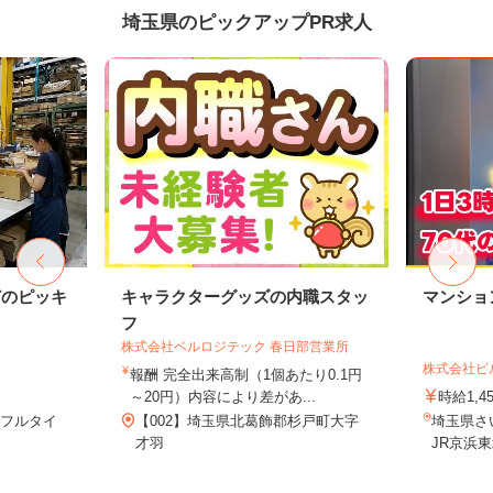
埼玉県のピックアップPR求人
どのピッキ
キャラクターグッズの内職スタッ
マンショ
フ
株式会社ベルロジテック 春日部営業所
株式会社ビ
報酬 完全出来高制（1個あたり0.1円
～20円）内容により差があ...
時給1,4
※フルタイ
【002】埼玉県北葛飾郡杉戸町大字
埼玉県さ
才羽
JR京浜東