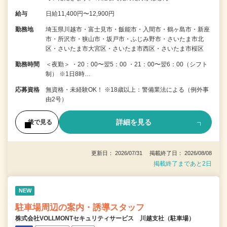
給与
日給11,400円〜12,900円
勤務地
埼玉県川越市・富士見市・飯能市・入間市・鶴ヶ島市・新座
市・所沢市・狭山市・坂戸市・ふじみ野市・さいたま市北
区・さいたま市大宮区・さいたま市西区・さいたま市桜区
勤務時間
＜夜勤＞ ・20：00〜翌5：00 ・21：00〜翌6：00（シフト
制） ※1日8時…
応募資格
無資格・未経験OK！ ※18歳以上：警備業法による（例外事
由2号）
詳細を見る
後で見る
更新日： 2026/07/31 掲載終了日： 2026/08/08
掲載終了まであと2日
NEW
駐車場周辺の案内・誘導スタッフ
株式会社VOLLMONTセキュリティサービス 川越支社（駐車場）