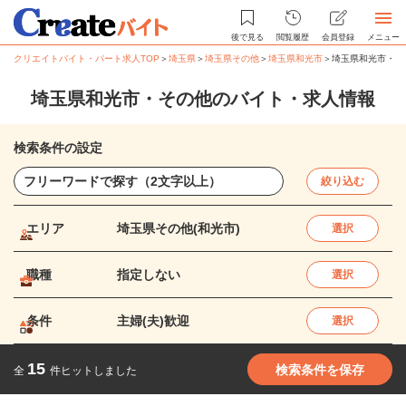
後で見る
閲覧履歴
会員登録
メニュー
クリエイトバイト・パート求人TOP
＞
埼玉県
＞
埼玉県その他
＞
埼玉県和光市
＞
埼玉県和光市・そ
埼玉県和光市・その他のバイト・求人情報
検索条件の設定
絞り込む
エリア
埼玉県その他(和光市)
選択
職種
指定しない
選択
条件
主婦(夫)歓迎
選択
15
検索条件を保存
全
件ヒットしました