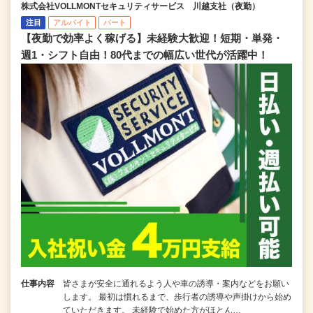
株式会社VOLLMONTセキュリティサービス 川越支社（夜勤）
注目
アルバイト
パート
【夜勤で効率よく稼げる】未経験大歓迎！短期・単発・
週1・シフト自由！80代までの幅広い世代が活躍中！
仕事内容
皆さまが安全に通れるよう人や車の誘導・案内などをお願い
します。 最初は慣れるまで、歩行者の誘導や声掛けから始め
ていただきます。 未経験で始めた方がほとん…