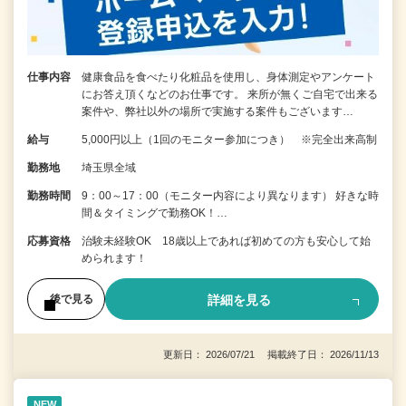
仕事内容
健康食品を食べたり化粧品を使用し、身体測定やアンケート
にお答え頂くなどのお仕事です。 来所が無くご自宅で出来る
案件や、弊社以外の場所で実施する案件もございます…
給与
5,000円以上（1回のモニター参加につき） ※完全出来高制
勤務地
埼玉県全域
勤務時間
9：00～17：00（モニター内容により異なります） 好きな時
間＆タイミングで勤務OK！…
応募資格
治験未経験OK 18歳以上であれば初めての方も安心して始
められます！
詳細を見る
後で見る
更新日： 2026/07/21 掲載終了日： 2026/11/13
NEW