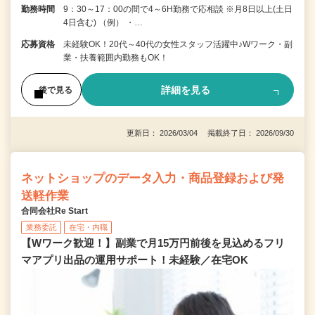
勤務時間
9：30～17：00の間で4～6H勤務で応相談 ※月8日以上(土日
4日含む) （例） ・…
応募資格
未経験OK！20代～40代の女性スタッフ活躍中♪Wワーク・副
業・扶養範囲内勤務もOK！
詳細を見る
後で見る
更新日： 2026/03/04 掲載終了日： 2026/09/30
ネットショップのデータ入力・商品登録および発
送軽作業
合同会社Re Start
業務委託
在宅・内職
【Wワーク歓迎！】副業で月15万円前後を見込めるフリ
マアプリ出品の運用サポート！未経験／在宅OK