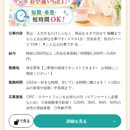
仕事内容
実は…入力するだけじゃなく、商品をタダで試せて 報酬まで
もらえるお得な仕事です♪ スマホ1台・完全在宅・自分のペー
スでOK！ ▼こんなお仕事です 化…
給与
時給1,500円以上（完全出来高制／時間額1,500円～5,000
円）
勤務地
埼玉県等【ご希望の地域でオシゴトできます♪ お気軽にご
相談ください！】
勤務時間
1日5分～好きな時間、空いている時間に働けます！ ☆1回の
みの単発や短期～中長期まで…
応募資格
◎PC・スマートフォンをお持ちの方（※アンケートに必要
なため） ◎未経験者大歓迎！ ◎20代、30代、40代、50代の
女性の登録多数 ◎年齢不問
詳細を見る
後で見る