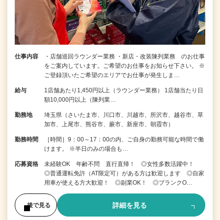
仕事内容
・店舗巡回ラウンダー業務 ・新店・改装陳列業務 のお仕事
をご案内しています。ご希望のお仕事をお知らせ下さい。 ※
ご登録頂いたご希望のエリアでお仕事が発生しま…
給与
1店舗あたり1,450円以上（ラウンダー業務） 1店舗当たり日
額10,000円以上（陳列業…
勤務地
埼玉県（さいたま市、川口市、川越市、所沢市、越谷市、草
加市、上尾市、熊谷市、蕨市、新座市、朝霞市）
勤務時間
［時間］9：00～17：00の内、ご自身の勤務可能な時間で働
けます。 ※半日のみの場合も…
応募資格
未経験OK 年齢不問 直行直帰！ ◎女性多数活躍中！
◎普通運転免許（AT限定可）がある方は歓迎します ◎自家
用車が使える方大歓迎！ ◎副業OK！ ◎ブランクO…
詳細を見る
後で見る