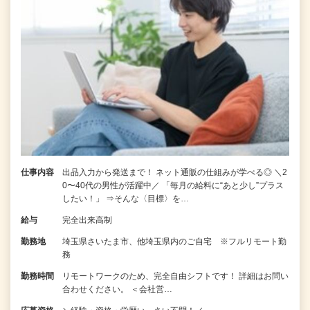
仕事内容
出品入力から発送まで！ ネット通販の仕組みが学べる◎ ＼2
0〜40代の男性が活躍中／ 「毎月の給料に“あと少し”プラス
したい！」 ⇒そんな〈目標〉を…
給与
完全出来高制
勤務地
埼玉県さいたま市、他埼玉県内のご自宅 ※フルリモート勤
務
勤務時間
リモートワークのため、完全自由シフトです！ 詳細はお問い
合わせください。 ＜会社営…