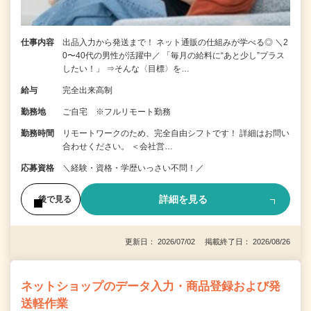
仕事内容
出品入力から発送まで！ ネット通販の仕組みが学べる◎ ＼2
0〜40代の男性が活躍中／ 「毎月の給料に“あと少し”プラス
したい！」 ⇒そんな〈目標〉を…
給与
完全出来高制
勤務地
ご自宅 ※フルリモート勤務
勤務時間
リモートワークのため、完全自由シフトです！ 詳細はお問い
合わせください。 ＜会社営…
応募資格
＼経験・資格・学歴いっさい不問！／
詳細を見る
後で見る
更新日： 2026/07/02 掲載終了日： 2026/08/26
ネットショップのデータ入力・商品登録および発
送軽作業