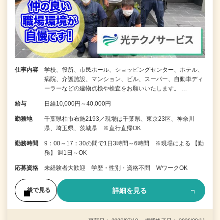
仕事内容
学校、役所、市民ホール、ショッピングセンター、ホテル、
病院、介護施設、マンション、ビル、スーパー、自動車ディ
ーラーなどの建物点検や検査をお願いいたします。 …
給与
日給10,000円～40,000円
勤務地
千葉県柏市布施2193／現場は千葉県、東京23区、神奈川
県、埼玉県、茨城県 ※直行直帰OK
勤務時間
9：00～17：30の間で1日3時間～6時間 ※現場による 【勤
務】 週1日～OK
応募資格
未経験者大歓迎 学歴・性別・資格不問 WワークOK
詳細を見る
後で見る