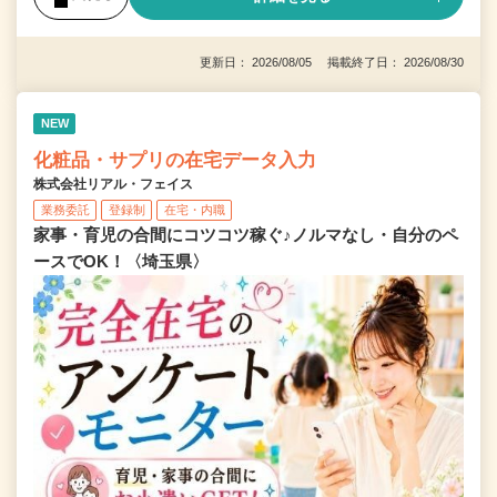
更新日： 2026/08/05 掲載終了日： 2026/08/30
NEW
化粧品・サプリの在宅データ入力
株式会社リアル・フェイス
業務委託
登録制
在宅・内職
家事・育児の合間にコツコツ稼ぐ♪ノルマなし・自分のペ
ースでOK！〈埼玉県〉