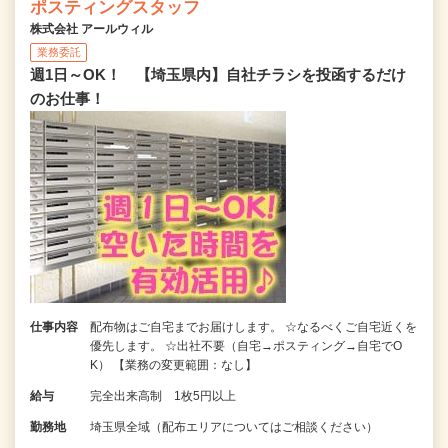
ポスティングスタッフ
株式会社 アールウィル
業務委託
週1日～OK！ 【埼玉県内】自社チラシを投函するだけ
のお仕事！
仕事内容
配布物はご自宅までお届けします。 ☆なるべくご自宅近くを
優先します。 ☆出社不要（自宅→ポスティング→自宅でO
K） 【業務の変更範囲：なし】
給与
完全出来高制 1枚5円以上
勤務地
埼玉県全域（配布エリアについてはご相談ください）