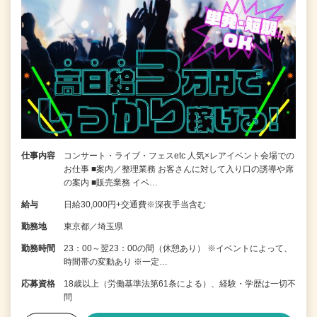
仕事内容
コンサート・ライブ・フェスetc 人気×レアイベント会場での
お仕事 ■案内／整理業務 お客さんに対して入り口の誘導や席
の案内 ■販売業務 イベ…
給与
日給30,000円+交通費※深夜手当含む
勤務地
東京都／埼玉県
勤務時間
23：00～翌23：00の間（休憩あり） ※イベントによって、
時間帯の変動あり ※一定…
応募資格
18歳以上（労働基準法第61条による）、経験・学歴は一切不
問