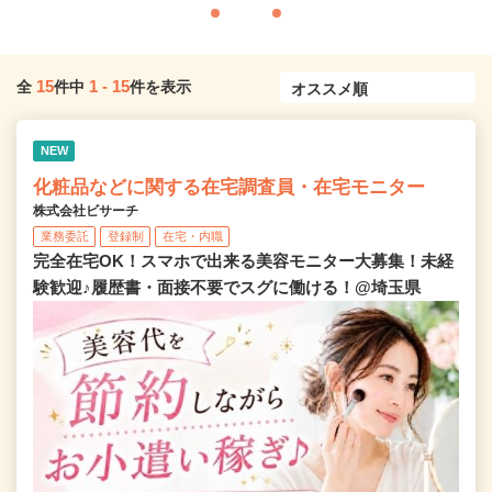
15
1
-
15
全
件中
件を表示
NEW
化粧品などに関する在宅調査員・在宅モニター
株式会社ビサーチ
業務委託
登録制
在宅・内職
完全在宅OK！スマホで出来る美容モニター大募集！未経
験歓迎♪履歴書・面接不要でスグに働ける！@埼玉県