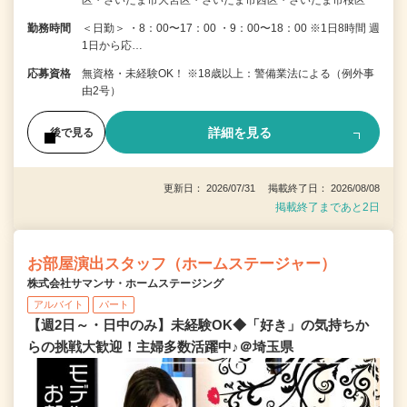
区・さいたま市大宮区・さいたま市西区・さいたま市桜区
勤務時間
＜日勤＞ ・8：00〜17：00 ・9：00〜18：00 ※1日8時間 週
1日から応…
応募資格
無資格・未経験OK！ ※18歳以上：警備業法による（例外事
由2号）
詳細を見る
後で見る
更新日： 2026/07/31 掲載終了日： 2026/08/08
掲載終了まであと2日
お部屋演出スタッフ（ホームステージャー）
株式会社サマンサ・ホームステージング
アルバイト
パート
【週2日～・日中のみ】未経験OK◆「好き」の気持ちか
らの挑戦大歓迎！主婦多数活躍中♪＠埼玉県