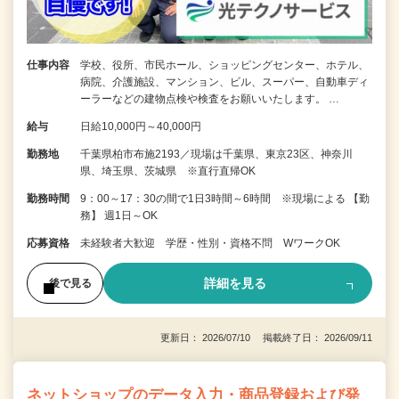
仕事内容
学校、役所、市民ホール、ショッピングセンター、ホテル、
病院、介護施設、マンション、ビル、スーパー、自動車ディ
ーラーなどの建物点検や検査をお願いいたします。 …
給与
日給10,000円～40,000円
勤務地
千葉県柏市布施2193／現場は千葉県、東京23区、神奈川
県、埼玉県、茨城県 ※直行直帰OK
勤務時間
9：00～17：30の間で1日3時間～6時間 ※現場による 【勤
務】 週1日～OK
応募資格
未経験者大歓迎 学歴・性別・資格不問 WワークOK
詳細を見る
後で見る
更新日： 2026/07/10 掲載終了日： 2026/09/11
ネットショップのデータ入力・商品登録および発