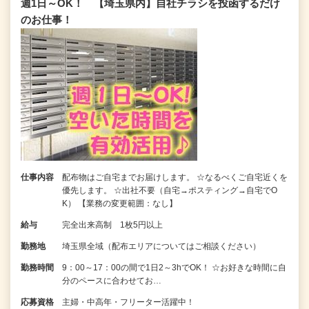
週1日～OK！ 【埼玉県内】自社チラシを投函するだけ
のお仕事！
仕事内容
配布物はご自宅までお届けします。 ☆なるべくご自宅近くを
優先します。 ☆出社不要（自宅→ポスティング→自宅でO
K） 【業務の変更範囲：なし】
給与
完全出来高制 1枚5円以上
勤務地
埼玉県全域（配布エリアについてはご相談ください）
勤務時間
9：00～17：00の間で1日2～3hでOK！ ☆お好きな時間に自
分のペースに合わせてお…
応募資格
主婦・中高年・フリーター活躍中！