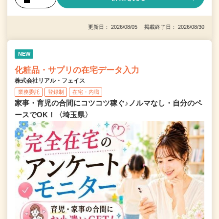
更新日： 2026/08/05 掲載終了日： 2026/08/30
NEW
化粧品・サプリの在宅データ入力
株式会社リアル・フェイス
業務委託
登録制
在宅・内職
家事・育児の合間にコツコツ稼ぐ♪ノルマなし・自分のペ
ースでOK！〈埼玉県〉