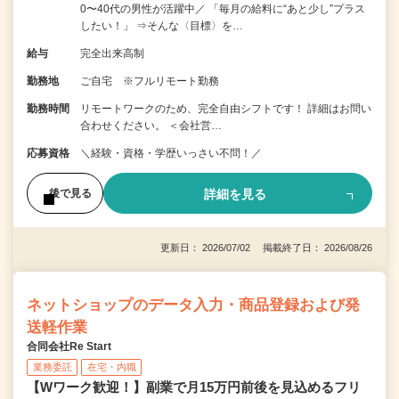
0〜40代の男性が活躍中／ 「毎月の給料に“あと少し”プラス
したい！」 ⇒そんな〈目標〉を…
給与
完全出来高制
勤務地
ご自宅 ※フルリモート勤務
勤務時間
リモートワークのため、完全自由シフトです！ 詳細はお問い
合わせください。 ＜会社営…
応募資格
＼経験・資格・学歴いっさい不問！／
詳細を見る
後で見る
更新日： 2026/07/02 掲載終了日： 2026/08/26
ネットショップのデータ入力・商品登録および発
送軽作業
合同会社Re Start
業務委託
在宅・内職
【Wワーク歓迎！】副業で月15万円前後を見込めるフリ