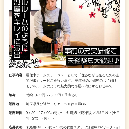
仕事内容
居住中ホームステージャーとして「住みながら売るための空
間演出」サービスを行います。 売主様のお部屋のお片付け、
モデルルームのような魅力的な部屋へ演出するお仕事で…
給与
時給1,400円～2,200円＋手当あり
勤務地
埼玉県及び近郊エリア ※直行直帰OK
勤務時間
9：30～17：00の間で4～6H勤務で応相談 ※月8日以上(土日
4日含む) （例） ・…
応募資格
未経験OK！20代～40代の女性スタッフ活躍中♪Wワーク・副