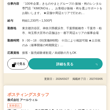
仕事内容
「100年企業」きものやまとグループの 振袖・袴のレンタル
専門店『KIMONO＆』。 お客様が振袖・袴を選ぶサポートを
お願いします。 ★店舗や周辺エリアで行われ…
給与
時給1,230円～1,500円
勤務地
東京都渋谷区、神奈川県横浜市、千葉県船橋市・千葉市・柏
市、埼玉県大宮市の店舗ほか・都下周辺エリアの催事会場
勤務時間
9：00～18：00(実働8時間) ※日により相談可能 ★土日祝
のみ（催事開催の時期限定）…
応募資格
接客・販売経験者歓迎／未経験の方もOK
詳細を見る
後で見る
更新日： 2026/03/27 掲載終了日： 2027/03/05
ポスティングスタッフ
株式会社 アールウィル
業務委託