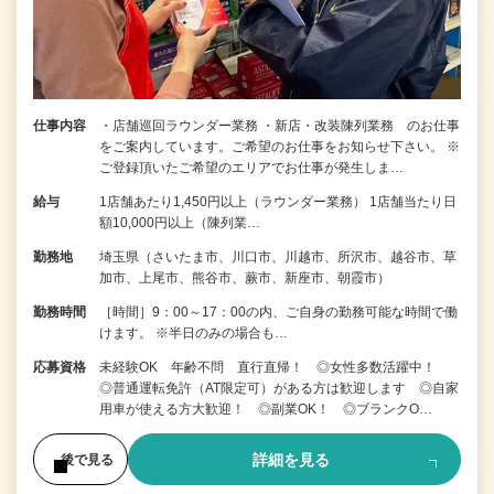
仕事内容
・店舗巡回ラウンダー業務 ・新店・改装陳列業務 のお仕事
をご案内しています。ご希望のお仕事をお知らせ下さい。 ※
ご登録頂いたご希望のエリアでお仕事が発生しま…
給与
1店舗あたり1,450円以上（ラウンダー業務） 1店舗当たり日
額10,000円以上（陳列業…
勤務地
埼玉県（さいたま市、川口市、川越市、所沢市、越谷市、草
加市、上尾市、熊谷市、蕨市、新座市、朝霞市）
勤務時間
［時間］9：00～17：00の内、ご自身の勤務可能な時間で働
けます。 ※半日のみの場合も…
応募資格
未経験OK 年齢不問 直行直帰！ ◎女性多数活躍中！
◎普通運転免許（AT限定可）がある方は歓迎します ◎自家
用車が使える方大歓迎！ ◎副業OK！ ◎ブランクO…
詳細を見る
後で見る