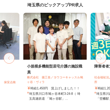
埼玉県のピックアップPR求人
小規模多機能型居宅介護の施設職
障害者者
員
株式会社 揚工舎／ヨウコーキャッスル鳩
社会福祉法
ヶ谷・ヴィラ
所
） 保安点検
時給1,450円 賃上げしました！！
時給1,2
埼玉県川口市鳩ヶ谷本町3-24-8（ 埼
埼玉県川越
玉高速鉄道 「鳩ヶ谷駅」...
「笠幡駅」