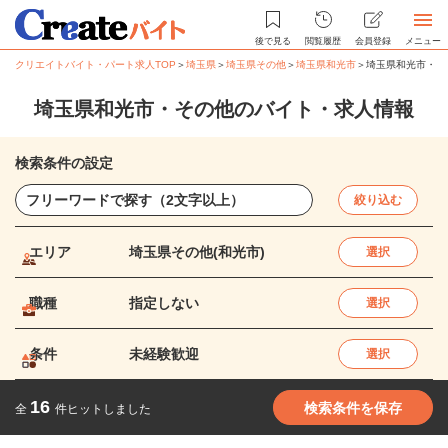
後で見る
閲覧履歴
会員登録
メニュー
クリエイトバイト・パート求人TOP
＞
埼玉県
＞
埼玉県その他
＞
埼玉県和光市
＞
埼玉県和光市・そ
埼玉県和光市・その他のバイト・求人情報
検索条件の設定
絞り込む
エリア
埼玉県その他(和光市)
選択
職種
指定しない
選択
条件
未経験歓迎
選択
16
検索条件を保存
全
件ヒットしました