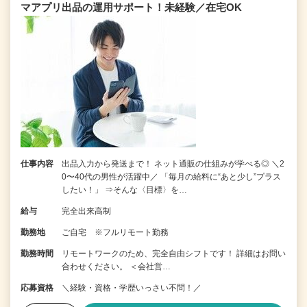
マアプリ出品の運用サポート！未経験／在宅OK
仕事内容
出品入力から発送まで！ ネット通販の仕組みが学べる◎ ＼2
0〜40代の男性が活躍中／ 「毎月の給料に“あと少し”プラス
したい！」 ⇒そんな〈目標〉を…
給与
完全出来高制
勤務地
ご自宅 ※フルリモート勤務
勤務時間
リモートワークのため、完全自由シフトです！ 詳細はお問い
合わせください。 ＜会社営…
応募資格
＼経験・資格・学歴いっさい不問！／