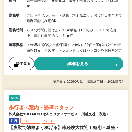
給与
完全出来高制 ★謝礼は、最短で当日のうちに受け取れま
す！
勤務地
ご自宅※フルリモート勤務 埼玉県エリアおよび日本全国で
勤務可能（在宅OK）
勤務時間
好きな時間に働けます！ ★単発（1日のみ）OK！ ★応募
後、即お仕事開始も可！ ★在…
応募資格
＜未経験者OK／年齢不問＞⇒★特に20代〜50代の女性の登
録多数★ ※スマートフォンもしくはパソコンをお持ちの方
詳細を見る
後で見る
更新日： 2026/07/31 掲載終了日： 2026/08/24
NEW
歩行者へ案内・誘導スタッフ
株式会社VOLLMONTセキュリティサービス 川越支社（夜勤）
注目
アルバイト
パート
【夜勤で効率よく稼げる】未経験大歓迎！短期・単発・