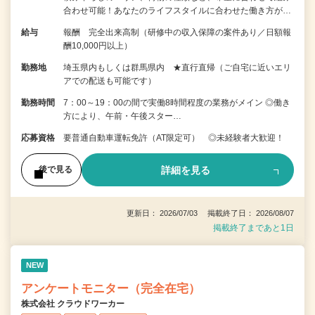
合わせ可能！あなたのライフスタイルに合わせた働き方が…
給与
報酬 完全出来高制（研修中の収入保障の案件あり／日額報
酬10,000円以上）
勤務地
埼玉県内もしくは群馬県内 ★直行直帰（ご自宅に近いエリ
アでの配送も可能です）
勤務時間
7：00～19：00の間で実働8時間程度の業務がメイン ◎働き
方により、午前・午後スター…
応募資格
要普通自動車運転免許（AT限定可） ◎未経験者大歓迎！
詳細を見る
後で見る
更新日： 2026/07/03 掲載終了日： 2026/08/07
掲載終了まであと1日
NEW
アンケートモニター（完全在宅）
株式会社 クラウドワーカー