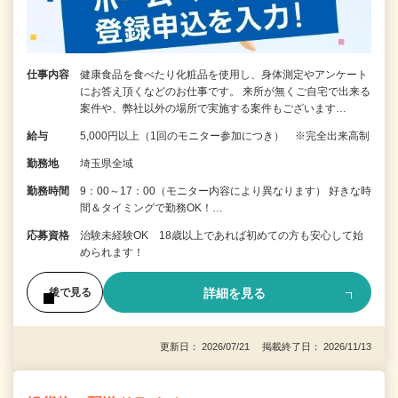
仕事内容
健康食品を食べたり化粧品を使用し、身体測定やアンケート
にお答え頂くなどのお仕事です。 来所が無くご自宅で出来る
案件や、弊社以外の場所で実施する案件もございます…
給与
5,000円以上（1回のモニター参加につき） ※完全出来高制
勤務地
埼玉県全域
勤務時間
9：00～17：00（モニター内容により異なります） 好きな時
間＆タイミングで勤務OK！…
応募資格
治験未経験OK 18歳以上であれば初めての方も安心して始
められます！
詳細を見る
後で見る
更新日： 2026/07/21 掲載終了日： 2026/11/13