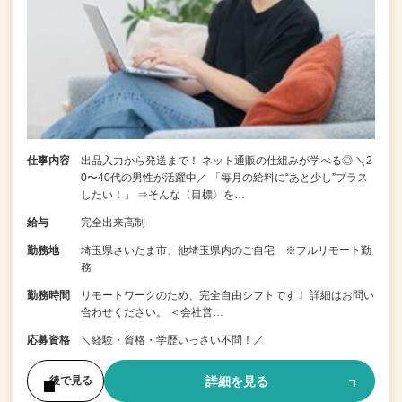
仕事内容
出品入力から発送まで！ ネット通販の仕組みが学べる◎ ＼2
0〜40代の男性が活躍中／ 「毎月の給料に“あと少し”プラス
したい！」 ⇒そんな〈目標〉を…
給与
完全出来高制
勤務地
埼玉県さいたま市、他埼玉県内のご自宅 ※フルリモート勤
務
勤務時間
リモートワークのため、完全自由シフトです！ 詳細はお問い
合わせください。 ＜会社営…
応募資格
＼経験・資格・学歴いっさい不問！／
詳細を見る
後で見る