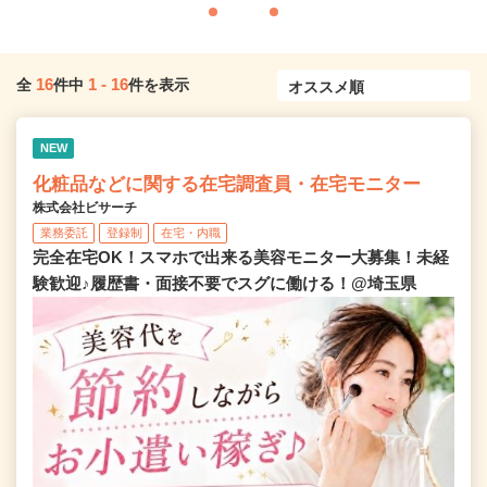
16
1
-
16
全
件中
件を表示
NEW
化粧品などに関する在宅調査員・在宅モニター
株式会社ビサーチ
業務委託
登録制
在宅・内職
完全在宅OK！スマホで出来る美容モニター大募集！未経
験歓迎♪履歴書・面接不要でスグに働ける！@埼玉県