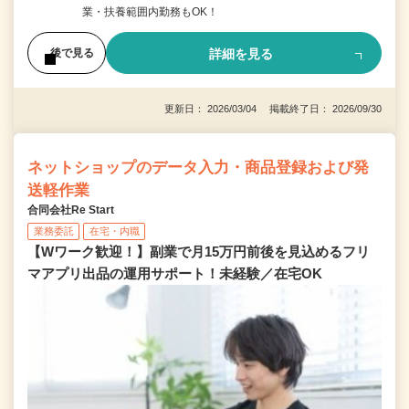
業・扶養範囲内勤務もOK！
詳細を見る
後で見る
更新日： 2026/03/04 掲載終了日： 2026/09/30
ネットショップのデータ入力・商品登録および発
送軽作業
合同会社Re Start
業務委託
在宅・内職
【Wワーク歓迎！】副業で月15万円前後を見込めるフリ
マアプリ出品の運用サポート！未経験／在宅OK