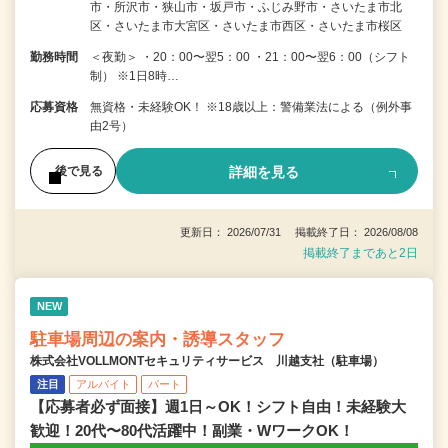
市・所沢市・狭山市・坂戸市・ふじみ野市・さいたま市北
区・さいたま市大宮区・さいたま市西区・さいたま市桜区
勤務時間
＜夜勤＞ ・20：00〜翌5：00 ・21：00〜翌6：00（シフト
制） ※1日8時…
応募資格
無資格・未経験OK！ ※18歳以上：警備業法による（例外事
由2号）
詳細を見る
後で見る
更新日： 2026/07/31 掲載終了日： 2026/08/08
掲載終了まであと2日
NEW
駐車場周辺の案内・誘導スタッフ
株式会社VOLLMONTセキュリティサービス 川越支社（駐車場）
注目
アルバイト
パート
【応募者必ず面接】週1日～OK！シフト自由！未経験大
歓迎！20代〜80代活躍中！副業・WワークOK！