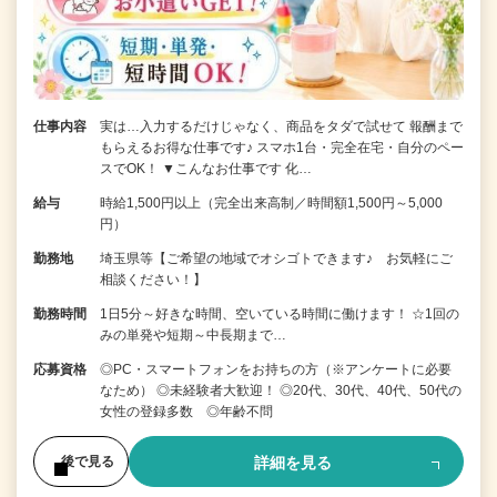
仕事内容
実は…入力するだけじゃなく、商品をタダで試せて 報酬まで
もらえるお得な仕事です♪ スマホ1台・完全在宅・自分のペー
スでOK！ ▼こんなお仕事です 化…
給与
時給1,500円以上（完全出来高制／時間額1,500円～5,000
円）
勤務地
埼玉県等【ご希望の地域でオシゴトできます♪ お気軽にご
相談ください！】
勤務時間
1日5分～好きな時間、空いている時間に働けます！ ☆1回の
みの単発や短期～中長期まで…
応募資格
◎PC・スマートフォンをお持ちの方（※アンケートに必要
なため） ◎未経験者大歓迎！ ◎20代、30代、40代、50代の
女性の登録多数 ◎年齢不問
詳細を見る
後で見る