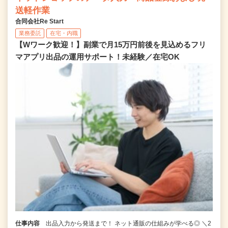
送軽作業
合同会社Re Start
業務委託
在宅・内職
【Wワーク歓迎！】副業で月15万円前後を見込めるフリ
マアプリ出品の運用サポート！未経験／在宅OK
仕事内容
出品入力から発送まで！ ネット通販の仕組みが学べる◎ ＼2