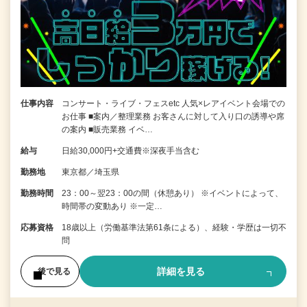
仕事内容
コンサート・ライブ・フェスetc 人気×レアイベント会場での
お仕事 ■案内／整理業務 お客さんに対して入り口の誘導や席
の案内 ■販売業務 イベ…
給与
日給30,000円+交通費※深夜手当含む
勤務地
東京都／埼玉県
勤務時間
23：00～翌23：00の間（休憩あり） ※イベントによって、
時間帯の変動あり ※一定…
応募資格
18歳以上（労働基準法第61条による）、経験・学歴は一切不
問
詳細を見る
後で見る