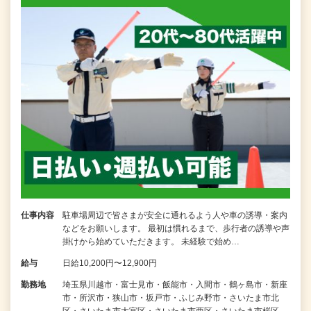
仕事内容
駐車場周辺で皆さまが安全に通れるよう人や車の誘導・案内
などをお願いします。 最初は慣れるまで、歩行者の誘導や声
掛けから始めていただきます。 未経験で始め…
給与
日給10,200円〜12,900円
勤務地
埼玉県川越市・富士見市・飯能市・入間市・鶴ヶ島市・新座
市・所沢市・狭山市・坂戸市・ふじみ野市・さいたま市北