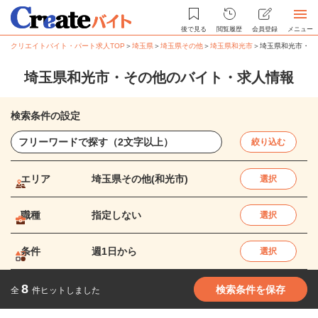
後で見る
閲覧履歴
会員登録
メニュー
クリエイトバイト・パート求人TOP
＞
埼玉県
＞
埼玉県その他
＞
埼玉県和光市
＞
埼玉県和光市・そ
埼玉県和光市・その他のバイト・求人情報
検索条件の設定
絞り込む
エリア
埼玉県その他(和光市)
選択
職種
指定しない
選択
条件
週1日から
選択
8
検索条件を保存
全
件ヒットしました