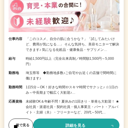
仕事内容
「このコスメ、自分の肌に合うかな？」「試してみたいけ
ど、費用が気になる…」 そんな気持ち、美容モニターで解決
できます♪ 気になる化粧品・健康食品・サプリメン…
給与
時給1,500円以上（完全出来高制／時間額1,500円～5,000
円）
勤務地
埼玉県等 ◆勤務地多数♪ご自宅やお近くの店舗で間時間に
働けます♪
勤務時間
1日5分～OK！好きな時間やスキマ時間でサクッと♪ ☆1日の
み～中長期まで幅広く大歓迎♪…
応募資格
未経験OK＆年齢不問！夏休みの1回きり・単発も大歓迎！ ★
会社員・派遣社員・契約社員・個人事業主・パート・アルバ
イト・主婦（夫）・フリーターなど、20代～50代…
詳細を見る
後で見る