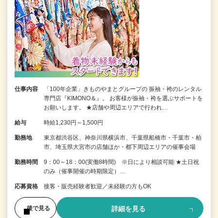
仕事内容
「100年企業」きものやまとグループの 振袖・袴のレンタル
専門店『KIMONO＆』。 お客様が振袖・袴を選ぶサポートを
お願いします。 ★店舗や周辺エリアで行われ…
給与
時給1,230円～1,500円
勤務地
東京都渋谷区、神奈川県横浜市、千葉県船橋市・千葉市・柏
市、埼玉県大宮市の店舗ほか・都下周辺エリアの催事会場
勤務時間
9：00～18：00(実働8時間) ※日により相談可能 ★土日祝
のみ（催事開催の時期限定）…
応募資格
接客・販売経験者歓迎／未経験の方もOK
詳細を見る
後で見る