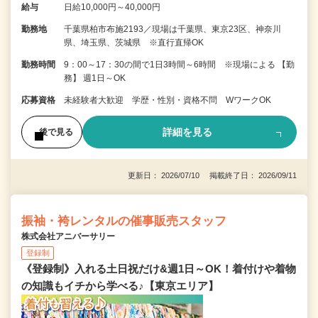
給与
日給10,000円～40,000円
勤務地
千葉県柏市布施2193／現場は千葉県、東京23区、神奈川
県、埼玉県、茨城県 ※直行直帰OK
勤務時間
9：00～17：30の間で1日3時間～6時間 ※現場による 【勤
務】 週1日～OK
応募資格
未経験者大歓迎 学歴・性別・資格不問 WワークOK
詳細を見る
後で見る
更新日： 2026/07/10 掲載終了日： 2026/09/11
振袖・袴レンタルの催事販売スタッフ
株式会社アニバーサリー
登録制
《登録制》入れる土日祝だけ&週1日～OK！着付けや着物
の知識もイチから学べる♪【東京エリア】