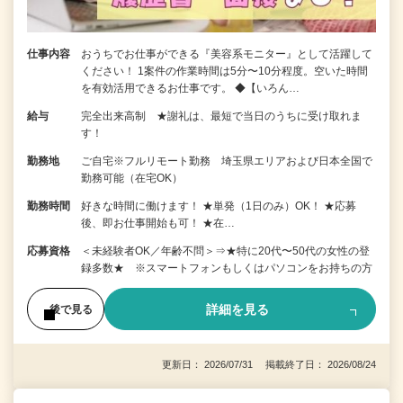
仕事内容
おうちでお仕事ができる『美容系モニター』として活躍して
ください！ 1案件の作業時間は5分〜10分程度。空いた時間
を有効活用できるお仕事です。 ◆【いろん…
給与
完全出来高制 ★謝礼は、最短で当日のうちに受け取れま
す！
勤務地
ご自宅※フルリモート勤務 埼玉県エリアおよび日本全国で
勤務可能（在宅OK）
勤務時間
好きな時間に働けます！ ★単発（1日のみ）OK！ ★応募
後、即お仕事開始も可！ ★在…
応募資格
＜未経験者OK／年齢不問＞⇒★特に20代〜50代の女性の登
録多数★ ※スマートフォンもしくはパソコンをお持ちの方
詳細を見る
後で見る
更新日： 2026/07/31 掲載終了日： 2026/08/24