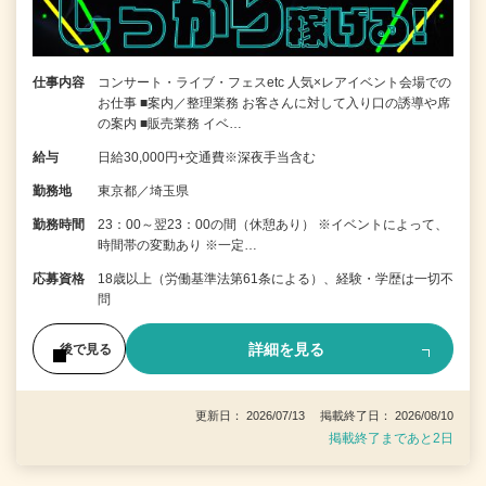
仕事内容
コンサート・ライブ・フェスetc 人気×レアイベント会場での
お仕事 ■案内／整理業務 お客さんに対して入り口の誘導や席
の案内 ■販売業務 イベ…
給与
日給30,000円+交通費※深夜手当含む
勤務地
東京都／埼玉県
勤務時間
23：00～翌23：00の間（休憩あり） ※イベントによって、
時間帯の変動あり ※一定…
応募資格
18歳以上（労働基準法第61条による）、経験・学歴は一切不
問
詳細を見る
後で見る
更新日： 2026/07/13 掲載終了日： 2026/08/10
掲載終了まであと2日