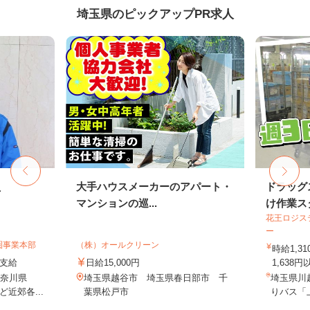
埼玉県のピックアップPR求人
員
大手ハウスメーカーのアパート・
ドラッグ
マンションの巡...
け作業ス
花王ロジス
ー
圏事業本部
（株）オールクリーン
時給1,3
額支給
日給15,000円
1,638円
神奈川県
埼玉県越谷市 埼玉県春日部市 千
埼玉県川
近郊各...
葉県松戸市
りバス「