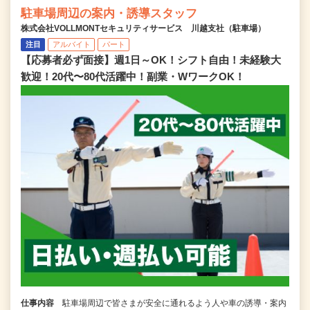
駐車場周辺の案内・誘導スタッフ
株式会社VOLLMONTセキュリティサービス 川越支社（駐車場）
注目
アルバイト
パート
【応募者必ず面接】週1日～OK！シフト自由！未経験大
歓迎！20代〜80代活躍中！副業・WワークOK！
仕事内容
駐車場周辺で皆さまが安全に通れるよう人や車の誘導・案内