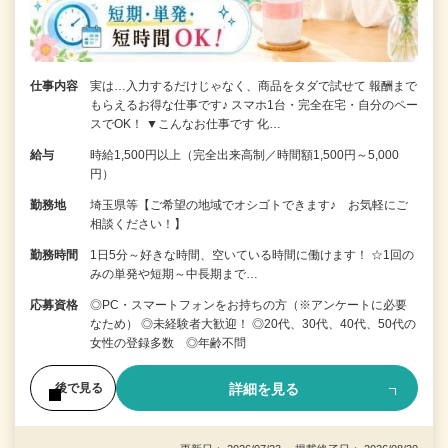
仕事内容
実は…入力するだけじゃなく、商品をタダで試せて 報酬まで
もらえるお得な仕事です♪ スマホ1台・完全在宅・自分のペー
スでOK！ ▼こんなお仕事です 化…
給与
時給1,500円以上（完全出来高制／時間額1,500円～5,000
円）
勤務地
埼玉県等【ご希望の地域でオシゴトできます♪ お気軽にご
相談ください！】
勤務時間
1日5分～好きな時間、空いている時間に働けます！ ☆1回の
みの単発や短期～中長期まで…
応募資格
◎PC・スマートフォンをお持ちの方（※アンケートに必要
なため） ◎未経験者大歓迎！ ◎20代、30代、40代、50代の
女性の登録多数 ◎年齢不問
詳細を見る
後で見る