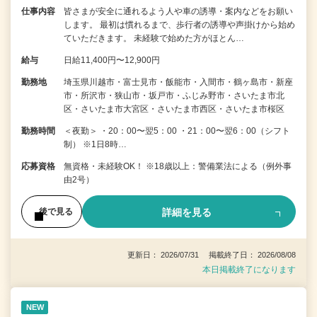
仕事内容
皆さまが安全に通れるよう人や車の誘導・案内などをお願い
します。 最初は慣れるまで、歩行者の誘導や声掛けから始め
ていただきます。 未経験で始めた方がほとん…
給与
日給11,400円〜12,900円
勤務地
埼玉県川越市・富士見市・飯能市・入間市・鶴ヶ島市・新座
市・所沢市・狭山市・坂戸市・ふじみ野市・さいたま市北
区・さいたま市大宮区・さいたま市西区・さいたま市桜区
勤務時間
＜夜勤＞ ・20：00〜翌5：00 ・21：00〜翌6：00（シフト
制） ※1日8時…
応募資格
無資格・未経験OK！ ※18歳以上：警備業法による（例外事
由2号）
詳細を見る
後で見る
更新日： 2026/07/31 掲載終了日： 2026/08/08
本日掲載終了になります
NEW