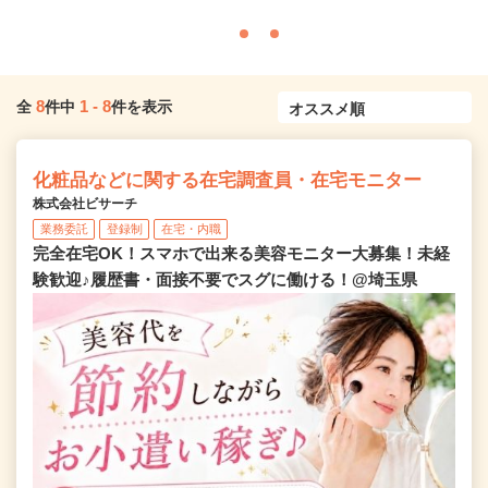
8
1
-
8
全
件中
件を表示
化粧品などに関する在宅調査員・在宅モニター
株式会社ビサーチ
業務委託
登録制
在宅・内職
完全在宅OK！スマホで出来る美容モニター大募集！未経
験歓迎♪履歴書・面接不要でスグに働ける！@埼玉県