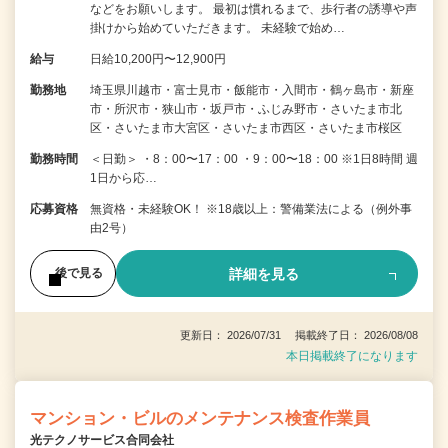
などをお願いします。 最初は慣れるまで、歩行者の誘導や声
掛けから始めていただきます。 未経験で始め…
給与
日給10,200円〜12,900円
勤務地
埼玉県川越市・富士見市・飯能市・入間市・鶴ヶ島市・新座
市・所沢市・狭山市・坂戸市・ふじみ野市・さいたま市北
区・さいたま市大宮区・さいたま市西区・さいたま市桜区
勤務時間
＜日勤＞ ・8：00〜17：00 ・9：00〜18：00 ※1日8時間 週
1日から応…
応募資格
無資格・未経験OK！ ※18歳以上：警備業法による（例外事
由2号）
詳細を見る
後で見る
更新日： 2026/07/31 掲載終了日： 2026/08/08
本日掲載終了になります
マンション・ビルのメンテナンス検査作業員
光テクノサービス合同会社