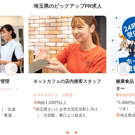
埼玉県のピックアップPR求人
給管理
ネットカフェの店内接客スタッフ
健康食品
ター
ジメント ＜
カスタマカフェ 大宮店
株式会社SO
時給1,200円以上
5,000
つき） 
（「北浦
埼玉県さいたま市大宮区宮町1-75-1
東浦...
（「大宮駅」東口より徒歩3...
埼玉県