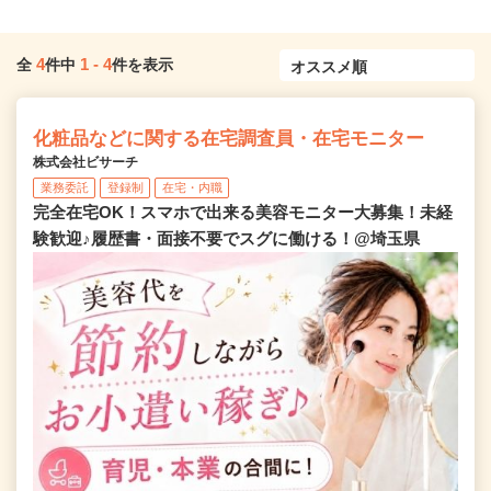
4
1
-
4
全
件中
件を表示
化粧品などに関する在宅調査員・在宅モニター
株式会社ビサーチ
業務委託
登録制
在宅・内職
完全在宅OK！スマホで出来る美容モニター大募集！未経
験歓迎♪履歴書・面接不要でスグに働ける！@埼玉県