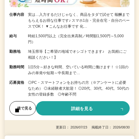
仕事内容
実は…入力するだけじゃなく、商品をタダで試せて 報酬まで
もらえるお得な仕事です♪ スマホ1台・完全在宅・自分のペー
スでOK！ ▼こんなお仕事です 化…
給与
時給1,500円以上（完全出来高制／時間額1,500円～5,000
円）
勤務地
埼玉県等【ご希望の地域でオシゴトできます♪ お気軽にご
相談ください！】
勤務時間
1日5分～好きな時間、空いている時間に働けます！ ☆1回の
みの単発や短期～中長期まで…
応募資格
◎PC・スマートフォンをお持ちの方（※アンケートに必要
なため） ◎未経験者大歓迎！ ◎20代、30代、40代、50代の
女性の登録多数 ◎年齢不問
詳細を見る
後で見る
更新日： 2026/07/23 掲載終了日： 2026/08/30