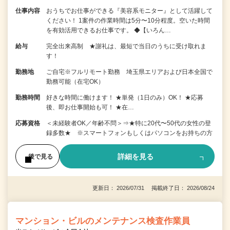
仕事内容
おうちでお仕事ができる『美容系モニター』として活躍して
ください！ 1案件の作業時間は5分〜10分程度。空いた時間
を有効活用できるお仕事です。 ◆【いろん…
給与
完全出来高制 ★謝礼は、最短で当日のうちに受け取れま
す！
勤務地
ご自宅※フルリモート勤務 埼玉県エリアおよび日本全国で
勤務可能（在宅OK）
勤務時間
好きな時間に働けます！ ★単発（1日のみ）OK！ ★応募
後、即お仕事開始も可！ ★在…
応募資格
＜未経験者OK／年齢不問＞⇒★特に20代〜50代の女性の登
録多数★ ※スマートフォンもしくはパソコンをお持ちの方
詳細を見る
後で見る
更新日： 2026/07/31 掲載終了日： 2026/08/24
マンション・ビルのメンテナンス検査作業員