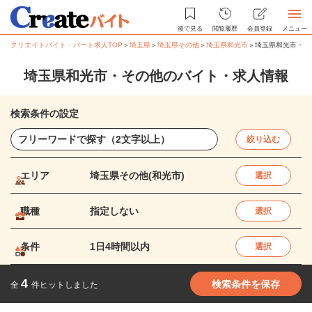
後で見る
閲覧履歴
会員登録
メニュー
クリエイトバイト・パート求人TOP
＞
埼玉県
＞
埼玉県その他
＞
埼玉県和光市
＞
埼玉県和光市・そ
埼玉県和光市・その他のバイト・求人情報
検索条件の設定
絞り込む
エリア
埼玉県その他(和光市)
選択
職種
指定しない
選択
条件
1日4時間以内
選択
4
検索条件を保存
全
件ヒットしました