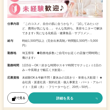
仕事内容
「このコスメ、自分の肌に合うかな？」「試してみたいけ
ど、費用が気になる…」 そんな気持ち、美容モニターで解決
できます♪ 気になる化粧品・健康食品・サプリメン…
給与
時給1,500円以上（完全出来高制／時間額1,500円～5,000
円）
勤務地
埼玉県等 ◆勤務地多数♪ご自宅やお近くの店舗で間時間に
働けます♪
勤務時間
1日5分～OK！好きな時間やスキマ時間でサクッと♪ ☆1日の
み～中長期まで幅広く大歓迎♪…
応募資格
未経験OK＆年齢不問！夏休みの1回きり・単発も大歓迎！ ★
会社員・派遣社員・契約社員・個人事業主・パート・アルバ
イト・主婦（夫）・フリーターなど、20代～50代…
詳細を見る
後で見る