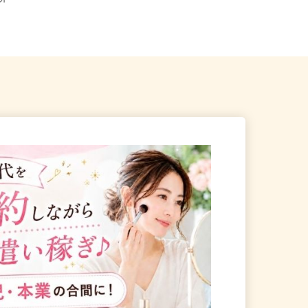
業所
口駅」東口／「南鳩ヶ谷駅」...