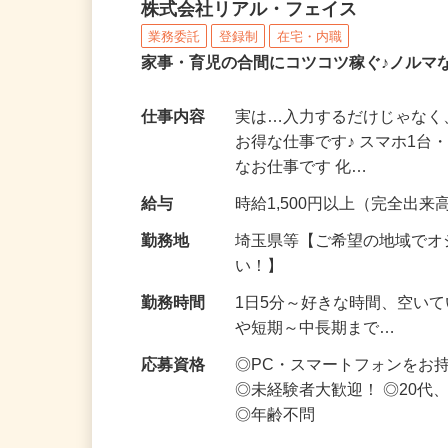
化粧品・サプリの在宅デ
株式会社リアル・フェイス
業務委託
登録制
在宅・内職
家事・育児の合間にコツコツ稼ぐ♪ノルマ
仕事内容
実は…入力するだけじゃなく
お得な仕事です♪ スマホ1台
なお仕事です 化…
給与
時給1,500円以上（完全出来高
勤務地
埼玉県等【ご希望の地域でオ
い！】
勤務時間
1日5分～好きな時間、空い
や短期～中長期まで…
応募資格
◎PC・スマートフォンをお
◎未経験者大歓迎！ ◎20代