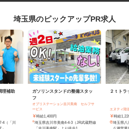
埼玉県のピックアップPR求人
調理補助
ガソリンスタンドの整備スタッ
２ｔト
フ
オブリステーション吉川美南 セルフサ
ービス
エヌティ
時給1,400円
時給1,
7-4（「川
埼玉県吉川市美南4-4-3（JR武蔵野線
埼玉県八