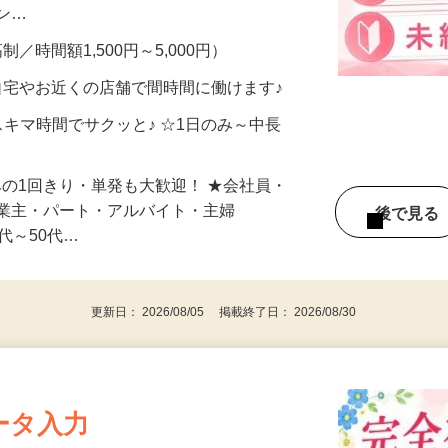
、美容モニターで解決できます♪ 気になる
メン…
制／時間額1,500円～5,000円）
自宅やお近くの店舗で間時間に働けます♪
スキマ時間でサクッと♪ ☆1日のみ～中長
みの1回きり・単発も大歓迎！ ★会社員・
事業主・パート・アルバイト・主婦
後で見
代～50代…
更新日： 2026/08/05 掲載終了日： 2026/08/30