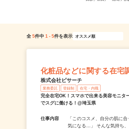
八潮営業所
口駅」東口／「南鳩ヶ谷駅
全
5
件中
1
-
5
件を表示
化粧品などに関する在宅
株式会社ビサーチ
業務委託
登録制
在宅・内職
完全在宅OK！スマホで出来る美容モニタ
でスグに働ける！@埼玉県
仕事内容
「このコスメ、自分の肌に