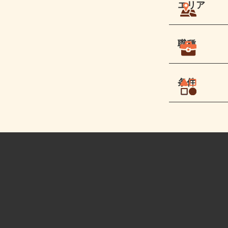
エリア
職種
条件