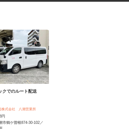
ラックでのルート配送
福祉サービス施設での調理補助
パート
陸送株式会社 八潮営業所
株式会社 リズム
228円
時給1,400円以上
潮市鶴ケ曽根874-30-102／
埼玉県川口市南鳩ヶ谷2-17-4（「川