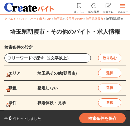
後で見る
閲覧履歴
会員登録
メニュー
クリエイトバイト・パート求人TOP
＞
埼玉県
＞
埼玉県その他
＞
埼玉県朝霞市
＞
埼玉県朝霞市・そ
埼玉県朝霞市・その他のバイト・求人情報
検索条件の設定
絞り込む
エリア
埼玉県その他(朝霞市)
選択
職種
指定しない
選択
条件
職場体験・見学
選択
6
検索条件を保存
全
件ヒットしました