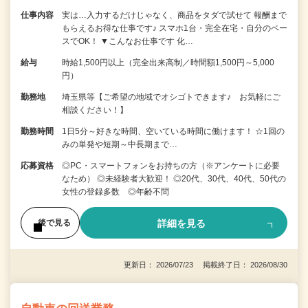
仕事内容
実は…入力するだけじゃなく、商品をタダで試せて 報酬まで
もらえるお得な仕事です♪ スマホ1台・完全在宅・自分のペー
スでOK！ ▼こんなお仕事です 化…
給与
時給1,500円以上（完全出来高制／時間額1,500円～5,000
円）
勤務地
埼玉県等【ご希望の地域でオシゴトできます♪ お気軽にご
相談ください！】
勤務時間
1日5分～好きな時間、空いている時間に働けます！ ☆1回の
みの単発や短期～中長期まで…
応募資格
◎PC・スマートフォンをお持ちの方（※アンケートに必要
なため） ◎未経験者大歓迎！ ◎20代、30代、40代、50代の
女性の登録多数 ◎年齢不問
詳細を見る
後で見る
更新日： 2026/07/23 掲載終了日： 2026/08/30