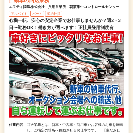
自動車の回送業務
エヌティ陸送株式会社 八潮営業所 朝霞集中コントロールセンター
アルバイト
パート
契約社員
心機一転、安心の安定企業でお仕事しませんか？週2・3
日〜勤務OK！働き方が選べます！正社員登用制度有
仕事内容
回送業務とは、新車・中古車・商用車やお客様のお車を運転
し、ご指定の場所へ移動させるお仕事です。 【主なお仕