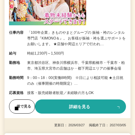
仕事内容
「100年企業」きものやまとグループの 振袖・袴のレンタル
専門店『KIMONO＆』。 お客様が振袖・袴を選ぶサポートを
お願いします。 ★店舗や周辺エリアで行われ…
給与
時給1,230円～1,500円
勤務地
東京都渋谷区、神奈川県横浜市、千葉県船橋市・千葉市・柏
市、埼玉県大宮市の店舗ほか・都下周辺エリアの催事会場
勤務時間
9：00～18：00(実働8時間) ※日により相談可能 ★土日祝
のみ（催事開催の時期限定）…
応募資格
接客・販売経験者歓迎／未経験の方もOK
詳細を見る
後で見る
更新日： 2026/03/27 掲載終了日： 2027/03/05