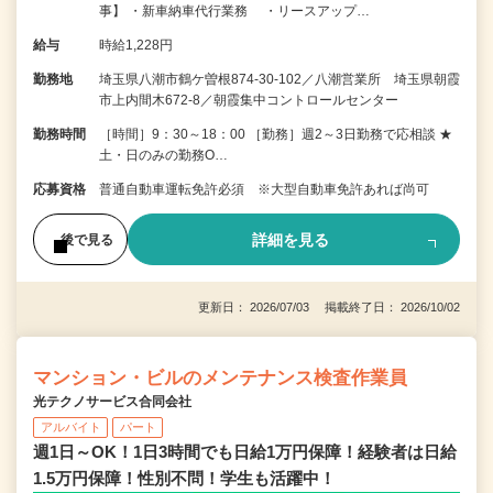
事】 ・新車納車代行業務 ・リースアップ…
給与
時給1,228円
勤務地
埼玉県八潮市鶴ケ曽根874-30-102／八潮営業所 埼玉県朝霞
市上内間木672-8／朝霞集中コントロールセンター
勤務時間
［時間］9：30～18：00 ［勤務］週2～3日勤務で応相談 ★
土・日のみの勤務O…
応募資格
普通自動車運転免許必須 ※大型自動車免許あれば尚可
詳細を見る
後で見る
更新日： 2026/07/03 掲載終了日： 2026/10/02
マンション・ビルのメンテナンス検査作業員
光テクノサービス合同会社
アルバイト
パート
週1日～OK！1日3時間でも日給1万円保障！経験者は日給
1.5万円保障！性別不問！学生も活躍中！