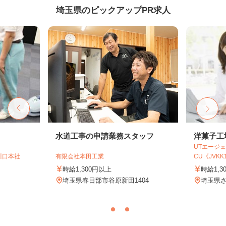
埼玉県のピックアップPR求人
水道工事の申請業務スタッフ
洋菓子工
UTエージェ
川口本社
有限会社本田工業
CU《JVKK1C
時給1,300円以上
時給1,3
）
埼玉県春日部市谷原新田1404
埼玉県