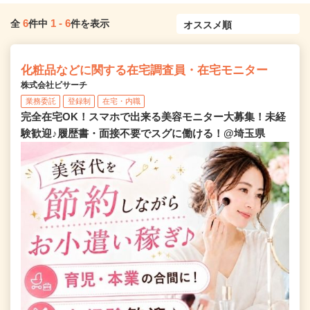
6
1
-
6
全
件中
件を表示
化粧品などに関する在宅調査員・在宅モニター
株式会社ビサーチ
業務委託
登録制
在宅・内職
完全在宅OK！スマホで出来る美容モニター大募集！未経
験歓迎♪履歴書・面接不要でスグに働ける！@埼玉県