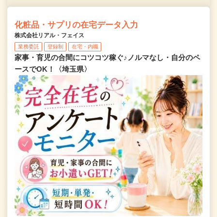
化粧品・サプリの在宅データ入力
株式会社リアル・フェイス
業務委託
登録制
在宅・内職
家事・育児の合間にコツコツ稼ぐ♪ノルマなし・自分のペ
ースでOK！〈埼玉県〉