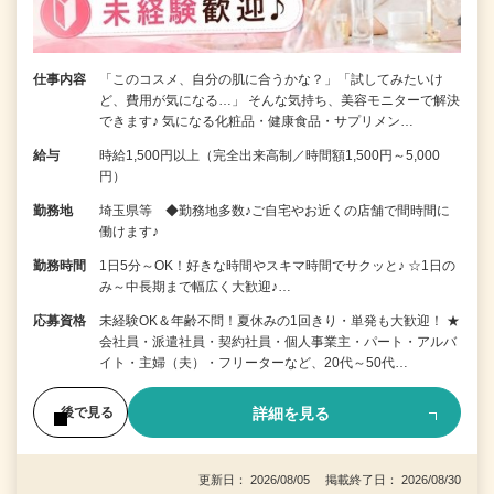
仕事内容
「このコスメ、自分の肌に合うかな？」「試してみたいけ
ど、費用が気になる…」 そんな気持ち、美容モニターで解決
できます♪ 気になる化粧品・健康食品・サプリメン…
給与
時給1,500円以上（完全出来高制／時間額1,500円～5,000
円）
勤務地
埼玉県等 ◆勤務地多数♪ご自宅やお近くの店舗で間時間に
働けます♪
勤務時間
1日5分～OK！好きな時間やスキマ時間でサクッと♪ ☆1日の
み～中長期まで幅広く大歓迎♪…
応募資格
未経験OK＆年齢不問！夏休みの1回きり・単発も大歓迎！ ★
会社員・派遣社員・契約社員・個人事業主・パート・アルバ
イト・主婦（夫）・フリーターなど、20代～50代…
詳細を見る
後で見る
更新日： 2026/08/05 掲載終了日： 2026/08/30