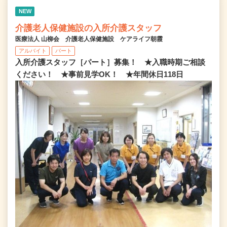
NEW
介護老人保健施設の入所介護スタッフ
医療法人 山柳会 介護老人保健施設 ケアライフ朝霞
アルバイト
パート
入所介護スタッフ［パート］募集！ ★入職時期ご相談
ください！ ★事前見学OK！ ★年間休日118日