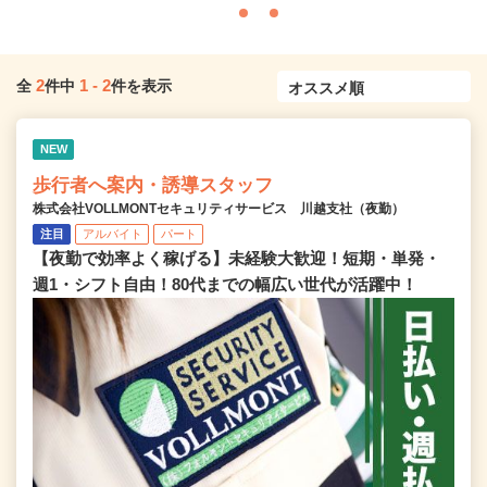
2
1
-
2
全
件中
件を表示
NEW
歩行者へ案内・誘導スタッフ
株式会社VOLLMONTセキュリティサービス 川越支社（夜勤）
注目
アルバイト
パート
【夜勤で効率よく稼げる】未経験大歓迎！短期・単発・
週1・シフト自由！80代までの幅広い世代が活躍中！