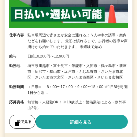
仕事内容
駐車場周辺で皆さまが安全に通れるよう人や車の誘導・案内
などをお願いします。 最初は慣れるまで、歩行者の誘導や声
掛けから始めていただきます。 未経験で始め…
給与
日給10,200円〜12,900円
勤務地
埼玉県川越市・富士見市・飯能市・入間市・鶴ヶ島市・新座
市・所沢市・狭山市・坂戸市・ふじみ野市・さいたま市北
区・さいたま市大宮区・さいたま市西区・さいたま市桜区
勤務時間
＜日勤＞ ・8：00〜17：00 ・9：00〜18：00 ※1日8時間 週
1日から応…
応募資格
無資格・未経験OK！ ※18歳以上：警備業法による（例外事
由2号）
詳細を見る
後で見る