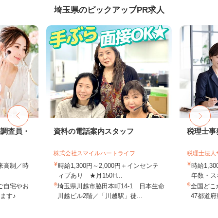
埼玉県のピックアップPR求人
宅調査員・
資料の電話案内スタッフ
税理士事
株式会社スマイルハートライフ
税理士法人
出来高制／時
時給1,300円～2,000円＋インセンテ
時給1,3
ィブあり ★月150H...
年数・ス
ご自宅やお
埼玉県川越市脇田本町14-1 日本生命
全国どこ
ます♪
川越ビル2階／「川越駅」徒...
47都道