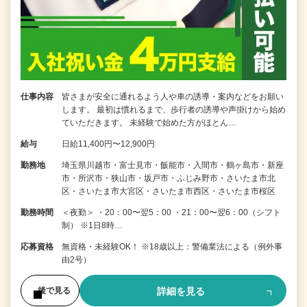
仕事内容
皆さまが安全に通れるよう人や車の誘導・案内などをお願い
します。 最初は慣れるまで、歩行者の誘導や声掛けから始め
ていただきます。 未経験で始めた方がほとん…
給与
日給11,400円〜12,900円
勤務地
埼玉県川越市・富士見市・飯能市・入間市・鶴ヶ島市・新座
市・所沢市・狭山市・坂戸市・ふじみ野市・さいたま市北
区・さいたま市大宮区・さいたま市西区・さいたま市桜区
勤務時間
＜夜勤＞ ・20：00〜翌5：00 ・21：00〜翌6：00（シフト
制） ※1日8時…
応募資格
無資格・未経験OK！ ※18歳以上：警備業法による（例外事
由2号）
詳細を見る
後で見る