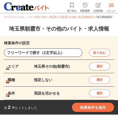
後で見る
閲覧履歴
会員登録
メニュー
クリエイトバイト・パート求人TOP
＞
埼玉県
＞
埼玉県その他
＞
埼玉県朝霞市
＞
埼玉県朝霞市・そ
埼玉県朝霞市・その他のバイト・求人情報
検索条件の設定
絞り込む
エリア
埼玉県その他(朝霞市)
選択
職種
指定しない
選択
条件
英語を活かせる
選択
2
検索条件を保存
全
件ヒットしました