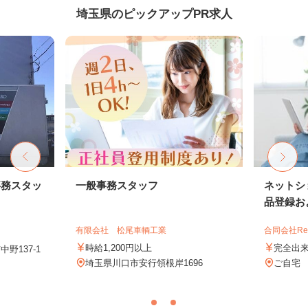
埼玉県のピックアップPR求人
事務スタッ
一般事務スタッフ
ネットシ
品登録およ
有限会社 松尾車輌工業
合同会社Re S
時給1,200円以上
完全出
野137-1
埼玉県川口市安行領根岸1696
ご自宅