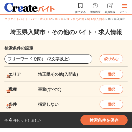
後で見る
閲覧履歴
会員登録
メニュー
クリエイトバイト・パート求人TOP
＞
埼玉県
＞
埼玉県その他
＞
埼玉県入間市
＞
埼玉県入間市・そ
埼玉県入間市・その他のバイト・求人情報
検索条件の設定
絞り込む
エリア
埼玉県その他(入間市)
選択
職種
事務(すべて)
選択
条件
指定しない
選択
4
検索条件を保存
全
件ヒットしました