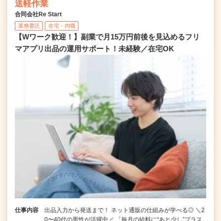
送軽作業
合同会社Re Start
業務委託
在宅・内職
【Wワーク歓迎！】副業で月15万円前後を見込めるフリ
マアプリ出品の運用サポート！未経験／在宅OK
仕事内容
出品入力から発送まで！ ネット通販の仕組みが学べる◎ ＼2
0〜40代の男性が活躍中／ 「毎月の給料に“あと少し”プラス