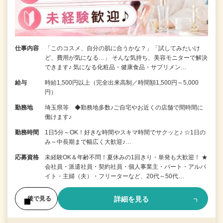
仕事内容
「このコスメ、自分の肌に合うかな？」「試してみたいけ
ど、費用が気になる…」 そんな気持ち、美容モニターで解決
できます♪ 気になる化粧品・健康食品・サプリメン…
給与
時給1,500円以上（完全出来高制／時間額1,500円～5,000
円）
勤務地
埼玉県等 ◆勤務地多数♪ご自宅やお近くの店舗で間時間に
働けます♪
勤務時間
1日5分～OK！好きな時間やスキマ時間でサクッと♪ ☆1日の
み～中長期まで幅広く大歓迎♪…
応募資格
未経験OK＆年齢不問！夏休みの1回きり・単発も大歓迎！ ★
会社員・派遣社員・契約社員・個人事業主・パート・アルバ
イト・主婦（夫）・フリーターなど、20代～50代…
詳細を見る
後で見る