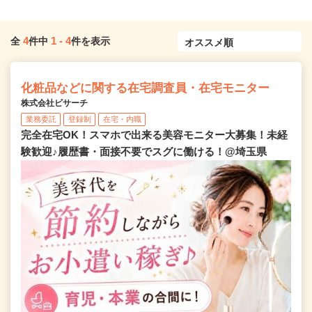
4
1
-
4
全
件中
件を表示
化粧品などに関する在宅調査員・在宅モニター
株式会社ビサーチ
業務委託
登録制
在宅・内職
完全在宅OK！スマホで出来る美容モニター大募集！未経
験歓迎♪履歴書・面接不要でスグに働ける！@埼玉県