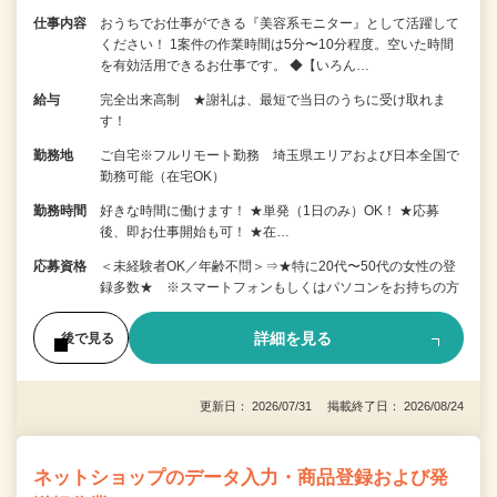
仕事内容
おうちでお仕事ができる『美容系モニター』として活躍して
ください！ 1案件の作業時間は5分〜10分程度。空いた時間
を有効活用できるお仕事です。 ◆【いろん…
給与
完全出来高制 ★謝礼は、最短で当日のうちに受け取れま
す！
勤務地
ご自宅※フルリモート勤務 埼玉県エリアおよび日本全国で
勤務可能（在宅OK）
勤務時間
好きな時間に働けます！ ★単発（1日のみ）OK！ ★応募
後、即お仕事開始も可！ ★在…
応募資格
＜未経験者OK／年齢不問＞⇒★特に20代〜50代の女性の登
録多数★ ※スマートフォンもしくはパソコンをお持ちの方
詳細を見る
後で見る
更新日： 2026/07/31 掲載終了日： 2026/08/24
ネットショップのデータ入力・商品登録および発