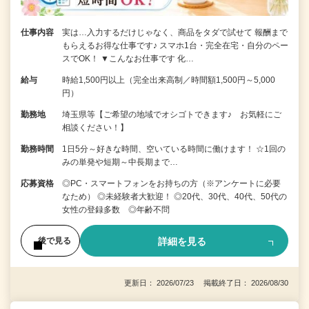
仕事内容
実は…入力するだけじゃなく、商品をタダで試せて 報酬まで
もらえるお得な仕事です♪ スマホ1台・完全在宅・自分のペー
スでOK！ ▼こんなお仕事です 化…
給与
時給1,500円以上（完全出来高制／時間額1,500円～5,000
円）
勤務地
埼玉県等【ご希望の地域でオシゴトできます♪ お気軽にご
相談ください！】
勤務時間
1日5分～好きな時間、空いている時間に働けます！ ☆1回の
みの単発や短期～中長期まで…
応募資格
◎PC・スマートフォンをお持ちの方（※アンケートに必要
なため） ◎未経験者大歓迎！ ◎20代、30代、40代、50代の
女性の登録多数 ◎年齢不問
詳細を見る
後で見る
更新日： 2026/07/23 掲載終了日： 2026/08/30